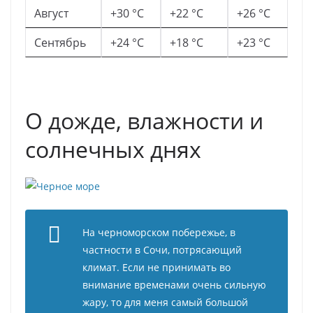
Август
+30 °C
+22 °C
+26 °C
Сентябрь
+24 °C
+18 °C
+23 °C
О дожде, влажности и
солнечных днях
На черноморском побережье, в
частности в Сочи, потрясающий
климат. Если не принимать во
внимание временами очень сильную
жару, то для меня самый большой