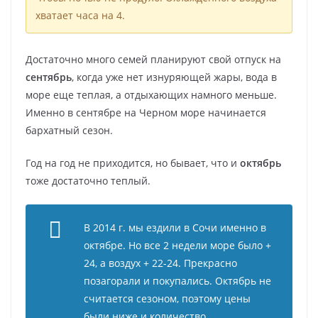
хватает часа на 4.
Достаточно много семей планируют свой отпуск на
сентябрь
, когда уже нет изнуряющей жары, вода в
море еще теплая, а отдыхающих намного меньше.
Именно в сентябре на Черном море начинается
бархатный сезон.
Год на год не приходится, но бывает, что и
октябрь
тоже достаточно теплый.
В 2014 г. мы ездили в Сочи именно в
октябре. Но все 2 недели море было +
24, а воздух + 22-24. Прекрасно
позагорали и покупались. Октябрь не
считается сезоном, поэтому цены
были ниже и количество