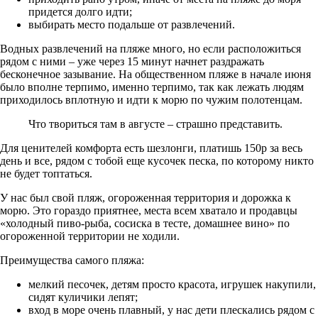
придется долго идти;
выбирать место подальше от развлечений.
Водных развлечений на пляже много, но если расположиться
рядом с ними – уже через 15 минут начнет раздражать
бесконечное зазывание. На общественном пляже в начале июня
было вполне терпимо, именно терпимо, так как лежать людям
приходилось вплотную и идти к морю по чужим полотенцам.
Что твориться там в августе – страшно представить.
Для ценителей комфорта есть шезлонги, платишь 150р за весь
день и все, рядом с тобой еще кусочек песка, по которому никто
не будет топтаться.
У нас был свой пляж, огороженная территория и дорожка к
морю. Это гораздо приятнее, места всем хватало и продавцы
«холодный пиво-рыба, сосиска в тесте, домашнее вино» по
огороженной территории не ходили.
Преимущества самого пляжа:
мелкий песочек, детям просто красота, игрушек накупили,
сидят куличики лепят;
вход в море очень плавный, у нас дети плескались рядом с