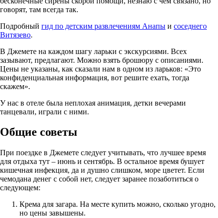
бесконечные сирены скорой помощи, незнаю с чем связано, но
говорят, там всегда так.
Подробный
гид по детским развлечениям Анапы
и
соседнего
Витязево
.
В Джемете на каждом шагу ларьки с экскурсиями. Всех
зазывают, предлагают. Можно взять брошюру с описаниями.
Цены не указаны, как сказали нам в одном из ларьков: «Это
конфиденциальная информация, вот решите ехать, тогда
скажем».
У нас в отеле была неплохая анимация, детки вечерами
танцевали, играли с ними.
Общие советы
При поездке в Джемете следует учитывать, что лучшее время
для отдыха тут – июнь и сентябрь. В остальное время бушует
кишечная инфекция, да и душно слишком, море цветет. Если
чемодана денег с собой нет, следует заранее позаботиться о
следующем:
Крема для загара. На месте купить можно, сколько угодно,
но цены завышены.