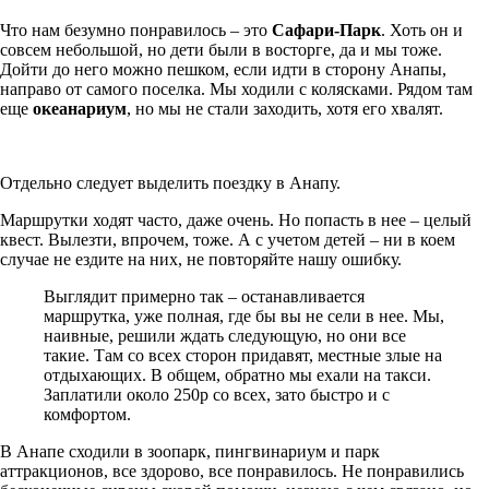
Что нам безумно понравилось – это
Сафари-Парк
. Хоть он и
совсем небольшой, но дети были в восторге, да и мы тоже.
Дойти до него можно пешком, если идти в сторону Анапы,
направо от самого поселка. Мы ходили с колясками. Рядом там
еще
океанариум
, но мы не стали заходить, хотя его хвалят.
Отдельно следует выделить поездку в Анапу.
Маршрутки ходят часто, даже очень. Но попасть в нее – целый
квест. Вылезти, впрочем, тоже. А с учетом детей – ни в коем
случае не ездите на них, не повторяйте нашу ошибку.
Выглядит примерно так – останавливается
маршрутка, уже полная, где бы вы не сели в нее. Мы,
наивные, решили ждать следующую, но они все
такие. Там со всех сторон придавят, местные злые на
отдыхающих. В общем, обратно мы ехали на такси.
Заплатили около 250р со всех, зато быстро и с
комфортом.
В Анапе сходили в зоопарк, пингвинариум и парк
аттракционов, все здорово, все понравилось. Не понравились