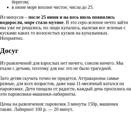
берегом;
в июне море вполне чистое, числа до 25.
Из минусов –
после 25 июня и на весь июль появились
водоросли, море стало мутное
. В это серо-зеленое нечто зайти
мы уже не решались, но люди купались, вылезая все зеленые с
кусками каких то волосистых кусков на купальниках.
Неприятно.
Досуг
Из развлечений для взрослых нет ничего, совсем ничего. Мы
ехали с детьми, поэтому для нас это не было трагедией.
Зато детям скучать точно не придется. Аттракционы самые
разные, для всех возрастов, даже наш 11-месячный катался на
паровозике. Дети пищали от радости, каждый день просились на
эти паровозики-машинки-лабиринты.
Цены на развлечения: паровозик 3 минуты 150р, машинки
также. Лабиринт 100 р. — 20 минут.