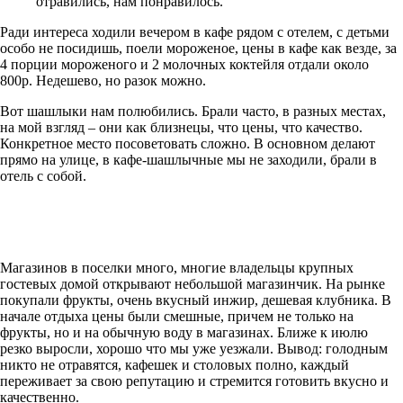
отравились, нам понравилось.
Ради интереса ходили вечером в кафе рядом с отелем, с детьми
особо не посидишь, поели мороженое, цены в кафе как везде, за
4 порции мороженого и 2 молочных коктейля отдали около
800р. Недешево, но разок можно.
Вот шашлыки нам полюбились. Брали часто, в разных местах,
на мой взгляд – они как близнецы, что цены, что качество.
Конкретное место посоветовать сложно. В основном делают
прямо на улице, в кафе-шашлычные мы не заходили, брали в
отель с собой.
Магазинов в поселки много, многие владельцы крупных
гостевых домой открывают небольшой магазинчик. На рынке
покупали фрукты, очень вкусный инжир, дешевая клубника. В
начале отдыха цены были смешные, причем не только на
фрукты, но и на обычную воду в магазинах. Ближе к июлю
резко выросли, хорошо что мы уже уезжали. Вывод: голодным
никто не отравятся, кафешек и столовых полно, каждый
переживает за свою репутацию и стремится готовить вкусно и
качественно.