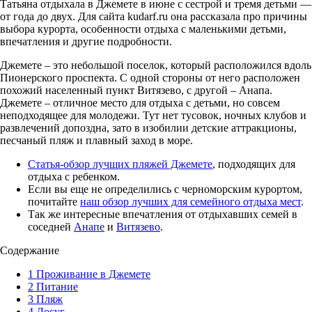
Татьяна отдыхала в Джемете в июне с сестрой и тремя детьми —
от года до двух. Для сайта kudarf.ru она рассказала про причины
выбора курорта, особенности отдыха с маленькими детьми,
впечатления и другие подробности.
Джемете – это небольшой поселок, который расположился вдоль
Пионерского проспекта. С одной стороны от него расположен
похожий населенный пункт Витязево, с другой – Анапа.
Джемете – отличное место для отдыха с детьми, но совсем
неподходящее для молодежи. Тут нет тусовок, ночных клубов и
развлечений допоздна, зато в изобилии детские аттракционы,
песчаный пляж и плавный заход в море.
Статья-обзор лучших пляжей Джемете
, подходящих для
отдыха с ребенком.
Если вы еще не определились с черноморским курортом,
почитайте
наш обзор лучших для семейного отдыха мест
.
Так же интересные впечатления от отдыхавших семей в
соседней
Анапе
и
Витязево
.
Содержание
1
Проживание в Джемете
2
Питание
3
Пляж
4
Досуг