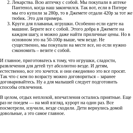
Лекарства. Всю аптечку с собой. Мы покупали в аптеке
Пантенол, когда наш закончился. Так вот, если в Питере
мы его купили за 280р, то в Джемете отдали 420р за тот же
тюбик. Это для примера.
Круги для плаванья, игрушки. Особенно если едете на
машине. Берите все с собой. Этого добра в Джемете на
каждом шагу, и можно даже найти приличные цены. Но в
основном это на 50-100р выше, чем везде. Не
существенно, мы покупали на месте все, но если нужно
сэкономить – везите с собой.
И главное, приготовьтесь к тому, что игрушки, сладости,
развлечения для детей тут абсолютно везде. И детям,
естественно, все это хочется. и они ежедневно это все просят.
Так что с кем по возрасту можно договориться – заранее
договаривайтесь. Ну а для малышей следует подготовить
способы отвлечения.
В целом, отдых неплохой, впечатления остались приятные. Еще
раз не поедем — на мой взгляд, курорт на один раз. Все
посмотрели, изучили, везде сходили. Дети вернулись домой
довольные, а это самое главное.