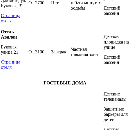
Джемете, ул.
От 2700
Нет
в 9-ти минутах
Буковая, 32
ходьбы
Детский
бассейн
Страница
отеля
Отель
Детская
Авалон
площадка на
Буковая
улице
Частная
От 3100
Завтрак
улица 21
пляжная зона
Детский
Страница
бассейн
отеля
ГОСТЕВЫЕ ДОМА
Детские
телеканалы
Защитные
барьеры для
детей
Детская