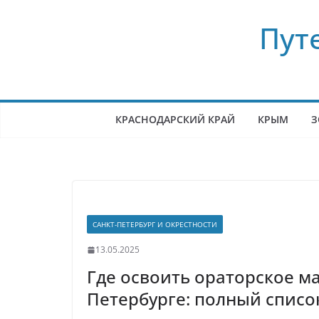
Перейти
Пут
к
содержимому
КРАСНОДАРСКИЙ КРАЙ
КРЫМ
З
САНКТ-ПЕТЕРБУРГ И ОКРЕСТНОСТИ
13.05.2025
Где освоить ораторское ма
Петербурге: полный списо