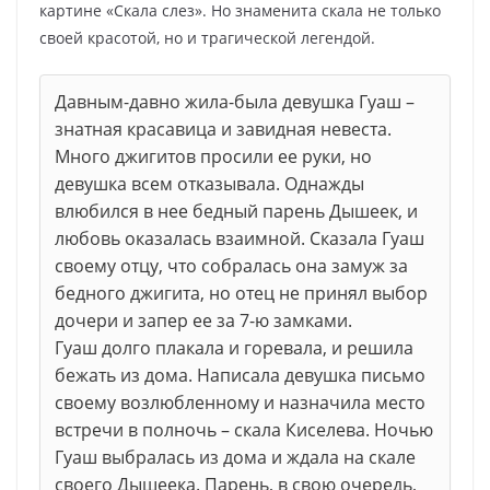
картине «Скала слез». Но знаменита скала не только
своей красотой, но и трагической легендой.
Давным-давно жила-была девушка Гуаш –
знатная красавица и завидная невеста.
Много джигитов просили ее руки, но
девушка всем отказывала. Однажды
влюбился в нее бедный парень Дышеек, и
любовь оказалась взаимной. Сказала Гуаш
своему отцу, что собралась она замуж за
бедного джигита, но отец не принял выбор
дочери и запер ее за 7-ю замками.
Гуаш долго плакала и горевала, и решила
бежать из дома. Написала девушка письмо
своему возлюбленному и назначила место
встречи в полночь – скала Киселева. Ночью
Гуаш выбралась из дома и ждала на скале
своего Дышеека. Парень, в свою очередь,