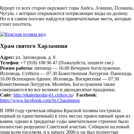
Курорт со всех сторон окружают горы Аибга, Ачишхо, Псеашхо,
Чугуш, с которых открываются потрясающие виды на долину.
Но и в самом поселке найдутся примечательные места, которые
стоит посетить.
Храм святого Харлампия
Адрес:
ул. Заповедная, д. 9
Телефон
: +7 (918) 108 96 47 (Пожалуйста, пишите смс)
Режим работы
: пятница — 16.00 Вечернее богослужение.
Исповедь. Суббота — 07.30 Божественная Литургия. Панихида,
16.00 Всенощное бдение. Исповедь. Воскресенье — 07.30
Божественная Литургия. Молебен. Богослужения также
совершаются во все великие и двунадесятые праздники.
Сайт
:
http://ekaterinodar-61.cerkov.ru
/
Facebook
:
https://www.facebook.com/St.Charalmpus
В 1890 году греческая община Красной поляны построила
первый (и единственный) в этих местах православный храм из
камня, однако в тридцатые годы замечательное строение было
полностью разрушено Советской властью. Собирали на новый
храм всем поселком, и к началу 2000-х он был полностью