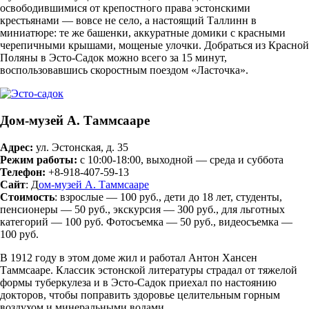
освободившимися от крепостного права эстонскими
крестьянами — вовсе не село, а настоящий Таллинн в
миниатюре: те же башенки, аккуратные домики с красными
черепичными крышами, мощеные улочки. Добраться из Красной
Поляны в Эсто-Садок можно всего за 15 минут,
воспользовавшись скоростным поездом «Ласточка».
Дом-музей А. Таммсааре
Адрес:
ул. Эстонская, д. 35
Режим работы:
с 10:00-18:00, выходной — среда и суббота
Телефон:
+8-918-407-59-13
Сайт
: Д
ом-музей А. Таммсааре
Стоимость
: взрослые — 100 руб., дети до 18 лет, студенты,
пенсионеры — 50 руб., экскурсия — 300 руб., для льготных
категорий — 100 руб. Фотосъемка — 50 руб., видеосъемка —
100 руб.
В 1912 году в этом доме жил и работал Антон Хансен
Таммсааре. Классик эстонской литературы страдал от тяжелой
формы туберкулеза и в Эсто-Садок приехал по настоянию
докторов, чтобы поправить здоровье целительным горным
воздухом и минеральными водами.