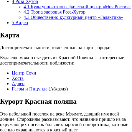
4
Роза-Хутор
4.1
Культурно-этнографический центр «Моя Россия»
4.2
Тропа здоровья Роза-Хутор
4.3
Общественно-культурный центр «Галактика»
5
Видео
Карта
Достопримечательности, отмеченные на карте города:
Куда еще можно съездить из Красной Поляны — интересные
достопримечательности поблизости:
Центр Сочи
Хоста
Адлер
Гагры
и
Пицунда
(Абхазия)
Курорт Красная поляна
Это небольшой поселок на реке Мзымте, давший имя всей
долине. Старожилы рассказывают, что название пришло из-за
окружающих поселок больших зарослей папоротника, которые
осенью окрашиваются в красный цвет.