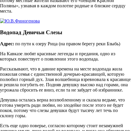
потому местные жители называют его «певцом Красной
Поляны», узнавая в каждом полотне родные и близкие сердцу
места.
Водопад Девичьи Слезы
Адрес:
по пути к озеру Рица (на правом берегу реки Бзыбь)
На Кавказе любят красивые легенды и предания, одно из
которых повествует о появлении этого водопада.
Рассказывают, что в давние времена на месте водопада жила
пожилая семья с единственной дочерью-красавицей, которую
полюбил горный дух. Злая волшебница взревновала к красавице
и решила погубить ее. Подняв девушку высоко над горами, она
угрожала сбросить ее вниз, если та не забудет об избраннике.
Девушка осталась верна возлюбленному и сказала ведьме, что
готова умереть ради любви, но злодейке после этого не будет
покоя, потому что слезы девушки будут тысячу лет течь по
склону горы.
Есть еще одно поверье, согласно которому стоит незамужней
девушке умыть лицо водой из водопада, и тогда она обязательно