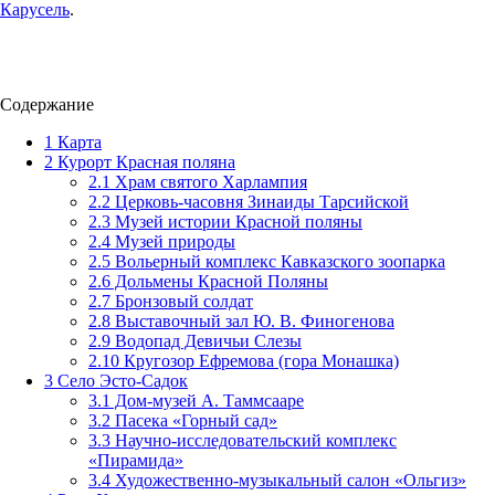
Карусель
.
Содержание
1
Карта
2
Курорт Красная поляна
2.1
Храм святого Харлампия
2.2
Церковь-часовня Зинаиды Тарсийской
2.3
Музей истории Красной поляны
2.4
Музей природы
2.5
Вольерный комплекс Кавказского зоопарка
2.6
Дольмены Красной Поляны
2.7
Бронзовый солдат
2.8
Выставочный зал Ю. В. Финогенова
2.9
Водопад Девичьи Слезы
2.10
Кругозор Ефремова (гора Монашка)
3
Село Эсто-Садок
3.1
Дом-музей А. Таммсааре
3.2
Пасека «Горный сад»
3.3
Научно-исследовательский комплекс
«Пирамида»
3.4
Художественно-музыкальный салон «Ольгиз»