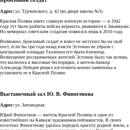
Адрес:
ул. Турчинского, д. 42 (во дворе школы №5)
Красная Поляна имеет славную военную историю — в 1942
году тут были разбиты войска вермахта, рвавшиеся в Закавказье.
Но мемориал советским солдатам появился лишь в 2010 году.
Возможно, бронзовый солдат и вовсе не заступил бы на свой
пост, если бы три года назад власти Эстонии не убрали с
центральной площади Таллинна его брата-близнеца.
Возмущение русскоязычных жителей Эстонии было так велико,
что вылилось в массовые беспорядки, а житель-банкир
Александр Лебедев решил изготовить копию памятника и
установить ее в Красной Поляне.
Выставочный зал Ю. В. Финогенова
Адрес:
ул. Заповедная
Юрий Финогенов — житель Красной Поляны и один из
известнейших на Кавказе художников-пейзажистов. В своих
полотнах Финогенову удалось передать красоту родной земли, а