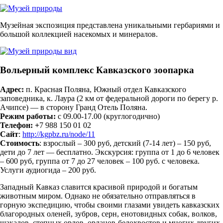
Музейная экспозиция представлена уникальными гербариями и
большой коллекцией насекомых и минералов.
Вольерный комплекс Кавказского зоопарка
Адрес:
п. Красная Поляна, Южный отдел Кавказского
заповедника, к. Лаура (2 км от федеральной дороги по берегу р.
Ачипсе) — в сторону Гранд Отель Поляна.
Режим работы:
с 09.00-17.00 (круглогодично)
Телефон:
+
7 988 150 01 02
Сайт
:
http://kgpbz.ru/node/11
Стоимость
: взрослый – 300 руб, детский (7-14 лет) – 150 руб,
дети до 7 лет — бесплатно. Экскурсия: группа от 1 до 6 человек
– 600 руб, группа от 7 до 27 человек – 100 руб. с человека.
Услуги аудиогида – 200 руб.
Западный Кавказ славится красивой природой и богатым
животным миром. Однако не обязательно отправляться в
горную экспедицию, чтобы своими глазами увидеть кавказских
благородных оленей, зубров, серн, енотовидных собак, волков,
шакалов, степных орлов, орланов-белохвостов и многих других