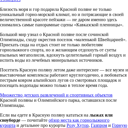
Близость моря и гор подарила Красной поляне не только
уникальный горно-морской климат, но и потрясающие в своей
величественной красоте пейзажи — не даром именно здесь
снимались самые панорамные сцены «Кавказской пленницы».
Большой мир узнал о Красной поляне после сочинской
Олимпиады, сходу окрестив поселок «маленькой Швейцарией».
Приехать сюда на отдых стоит не только любителям
горнолыжного спорта, но и желающим отдохнуть от суеты
пыльных мегаполисов, вдохнуть целительный горный воздух и
испить воды из лечебных минеральных источников.
Посетить Красную поляну летом даже интереснее — все музеи и
выставочные комплексы работают круглогодично, а любоваться
пестрым ковром альпийских лугов со смотровых площадок и
посещать водопады можно только в теплое время года.
Множество детских развлечений и спортивных объектов
Красной поляны и Олимпийского парка, оставшихся после
Олимпиады.
Если вы едете в Красную поляну кататься на
лыжах или
сноуборде
— почитайте
обзор места как горнолыжного
курорта
и детальнее про курорты
Розу Хутор
,
Газпром
и
Горную