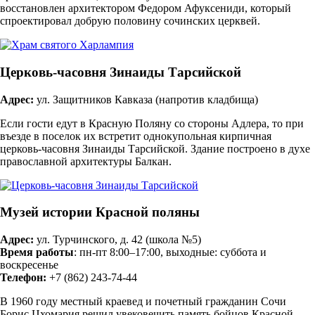
восстановлен архитектором Федором Афуксениди, который
спроектировал добрую половину сочинских церквей.
Церковь-часовня Зинаиды Тарсийской
Адрес:
ул. Защитников Кавказа (напротив кладбища)
Если гости едут в Красную Поляну со стороны Адлера, то при
въезде в поселок их встретит однокупольная кирпичная
церковь-часовня Зинаиды Тарсийской. Здание построено в духе
православной архитектуры Балкан.
Музей истории Красной поляны
Адрес:
ул. Турчинского, д. 42 (школа №5)
Время работы
: пн-пт 8:00–17:00, выходные: суббота и
воскресенье
Телефон:
+7 (862) 243-74-44
В 1960 году местный краевед и почетный гражданин Сочи
Борис Цхомария решил увековечить память бойцов Красной