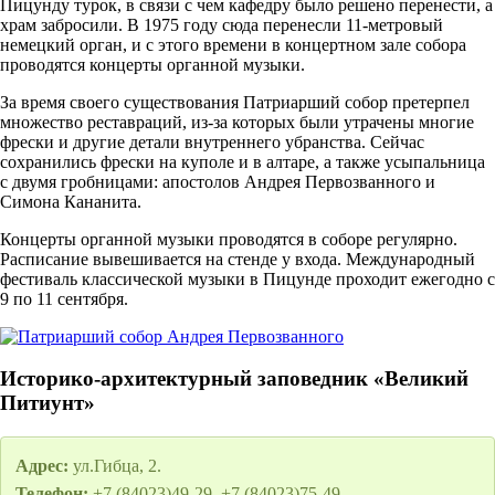
Пицунду турок, в связи с чем кафедру было решено перенести, а
храм забросили. В 1975 году сюда перенесли 11-метровый
немецкий орган, и с этого времени в концертном зале собора
проводятся концерты органной музыки.
За время своего существования Патриарший собор претерпел
множество реставраций, из-за которых были утрачены многие
фрески и другие детали внутреннего убранства. Сейчас
сохранились фрески на куполе и в алтаре, а также усыпальница
с двумя гробницами: апостолов Андрея Первозванного и
Симона Кананита.
Концерты органной музыки проводятся в соборе регулярно.
Расписание вывешивается на стенде у входа. Международный
фестиваль классической музыки в Пицунде проходит ежегодно с
9 по 11 сентября.
Историко-архитектурный заповедник «Великий
Питиунт»
Адрес:
ул.Гибца, 2.
Телефон:
+7 (84023)49-29, +7 (84023)75-49.