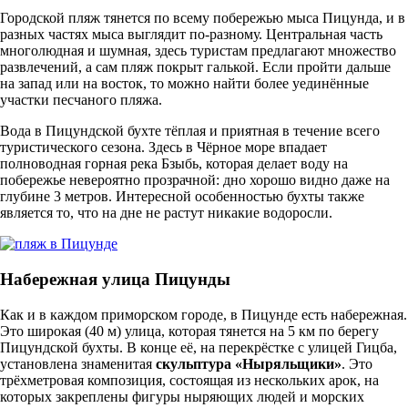
Городской пляж тянется по всему побережью мыса Пицунда, и в
разных частях мыса выглядит по-разному. Центральная часть
многолюдная и шумная, здесь туристам предлагают множество
развлечений, а сам пляж покрыт галькой. Если пройти дальше
на запад или на восток, то можно найти более уединённые
участки песчаного пляжа.
Вода в Пицундской бухте тёплая и приятная в течение всего
туристического сезона. Здесь в Чёрное море впадает
полноводная горная река Бзыбь, которая делает воду на
побережье невероятно прозрачной: дно хорошо видно даже на
глубине 3 метров. Интересной особенностью бухты также
является то, что на дне не растут никакие водоросли.
Набережная улица Пицунды
Как и в каждом приморском городе, в Пицунде есть набережная.
Это широкая (40 м) улица, которая тянется на 5 км по берегу
Пицундской бухты. В конце её, на перекрёстке с улицей Гицба,
установлена знаменитая
скульптура «Ныряльщики»
. Это
трёхметровая композиция, состоящая из нескольких арок, на
которых закреплены фигуры ныряющих людей и морских