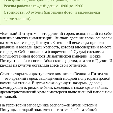
Режим работы:
каждый день с 10:00 до 19:00.
Стоимость:
50 рублей (разрешена фото- и видеосъёмка
кроме часовни).
«Великий Питиунт» — это древний город, испытавший на себе
влияние многих цивилизаций. Вначале древние греки основали
на этом месте город Питиунт. Затем во II веке сюда пришли
римляне и возвели здесь крепость, которая впоследствии вместе
с городом Себастополисом (современный Сухум) составила
могущественный форпост Византийской империи. Позже
Питиунт вошёл в состав Абхазского царства, а затем и Грузии. И
каждая из культур оставляла здесь свой отпечаток.
Сейчас открытый для туристов комплекс «Великий Питиунт»
— это древний город, защищённый мощной полутораметровой
каменной стеной. Внутри можно увидеть казармы, дворец
командующего, римские бани, колодцы, а также красивейших
древнехристианский храм с мастерски выполненной напольной
мозаикой.
На территории заповедника расположен музей истории
Пицунды, который знакомит посетителей с богатейшей