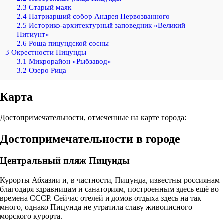
2.3
Старый маяк
2.4
Патриарший собор Андрея Первозванного
2.5
Историко-архитектурный заповедник «Великий
Питиунт»
2.6
Роща пицундской сосны
3
Окрестности Пицунды
3.1
Микрорайон «Рыбзавод»
3.2
Озеро Рица
Карта
Достопримечательности, отмеченные на карте города:
Достопримечательности в городе
Центральный пляж Пицунды
Курорты Абхазии и, в частности, Пицунда, известны россиянам
благодаря здравницам и санаториям, построенным здесь ещё во
времена СССР. Сейчас отелей и домов отдыха здесь на так
много, однако Пицунда не утратила славу живописного
морского курорта.