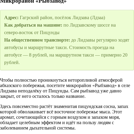
Микрорайон «Рыбзавод»
Адрес:
Гагрский район, посёлок Лидзава (Лдзаа)
Как добраться на машине:
по Лидзавскому шоссе на
северо-восток от Пицунды
На общественном транспорте:
до Лидзавы регулярно ходят
автобусы и маршрутные такси. Стоимость проезда на
автобусе — 8 рублей, на маршрутном такси — примерно 20
рублей.
Чтобы полностью проникнуться неторопливой атмосферой
абхазского побережья, посетите микрорайон «Рыбзавод» в селе
Лидзава неподалёку от Пицунды. Сам рыбзавод уже давно
закрыт, от него осталось только название.
Здесь повсеместно растёт знаменитая пицундская сосна, запах
которой обволакивает всё восточное побережье мыса. Этот
аромат, сочетающийся с горным воздухом и запахом моря,
обладает целебным эффектом и идёт на пользу людям с
заболеванием дыхательной системы.