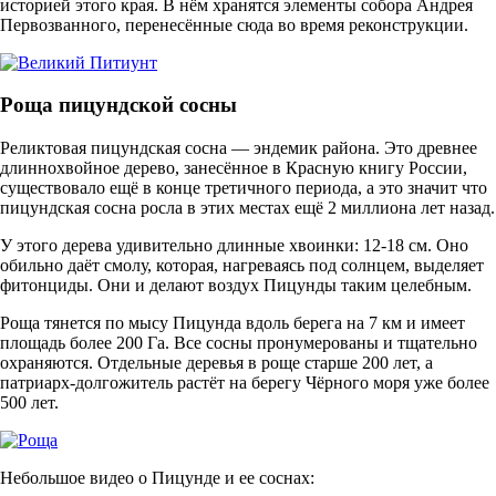
историей этого края. В нём хранятся элементы собора Андрея
Первозванного, перенесённые сюда во время реконструкции.
Роща пицундской сосны
Реликтовая пицундская сосна — эндемик района. Это древнее
длиннохвойное дерево, занесённое в Красную книгу России,
существовало ещё в конце третичного периода, а это значит что
пицундская сосна росла в этих местах ещё 2 миллиона лет назад.
У этого дерева удивительно длинные хвоинки: 12-18 см. Оно
обильно даёт смолу, которая, нагреваясь под солнцем, выделяет
фитонциды. Они и делают воздух Пицунды таким целебным.
Роща тянется по мысу Пицунда вдоль берега на 7 км и имеет
площадь более 200 Га. Все сосны пронумерованы и тщательно
охраняются. Отдельные деревья в роще старше 200 лет, а
патриарх-долгожитель растёт на берегу Чёрного моря уже более
500 лет.
Небольшое видео о Пицунде и ее соснах: