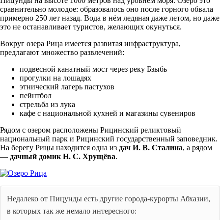
Пицунды на высоте 1000 метров над уровнем моря. Озеро это
сравнительно молодое: образовалось оно после горного обвала
примерно 250 лет назад. Вода в нём ледяная даже летом, но даже
это не останавливает туристов, желающих окунуться.
Вокруг озера Рица имеется развитая инфраструктура,
предлагают множество развлечений:
подвесной канатный мост через реку Бзыбь
прогулки на лошадях
этнический лагерь пастухов
пейнтбол
стрельба из лука
кафе с национальной кухней и магазины сувениров
Рядом с озером расположены Рицинский реликтовый
национальный парк и Рицинский государственный заповедник.
На берегу Рицы находится одна из
дач И. В. Сталина
, а рядом
—
дачный домик Н. С. Хрущёва
.
Недалеко от Пицунды есть другие города-курорты Абхазии,
в которых так же немало интересного: