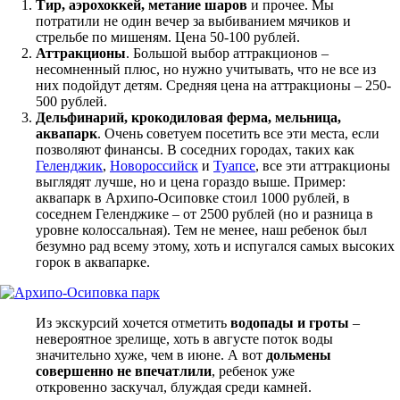
Тир, аэрохоккей, метание шаров
и прочее. Мы
потратили не один вечер за выбиванием мячиков и
стрельбе по мишеням. Цена 50-100 рублей.
Аттракционы
. Большой выбор аттракционов –
несомненный плюс, но нужно учитывать, что не все из
них подойдут детям. Средняя цена на аттракционы – 250-
500 рублей.
Дельфинарий, крокодиловая ферма, мельница,
аквапарк
. Очень советуем посетить все эти места, если
позволяют финансы. В соседних городах, таких как
Геленджик
,
Новороссийск
и
Туапсе
, все эти аттракционы
выглядят лучше, но и цена гораздо выше. Пример:
аквапарк в Архипо-Осиповке стоил 1000 рублей, в
соседнем Геленджике – от 2500 рублей (но и разница в
уровне колоссальная). Тем не менее, наш ребенок был
безумно рад всему этому, хоть и испугался самых высоких
горок в аквапарке.
Из экскурсий хочется отметить
водопады и гроты
–
невероятное зрелище, хоть в августе поток воды
значительно хуже, чем в июне. А вот
дольмены
совершенно не впечатлили
, ребенок уже
откровенно заскучал, блуждая среди камней.