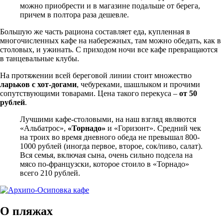
можно приобрести и в магазине подальше от берега,
причем в полтора раза дешевле.
Большую же часть рациона составляет еда, купленная в
многочисленных кафе на набережных, там можно обедать, как в
столовых, и ужинать. С приходом ночи все кафе превращаются
в танцевальные клубы.
На протяжении всей береговой линии стоит множество
ларьков с хот-догами
, чебуреками, шашлыком и прочими
сопутствующими товарами. Цена такого перекуса –
от 50
рублей
.
Лучшими кафе-столовыми, на наш взгляд являются
«Альбатрос»,
«Торнадо»
и «Горизонт». Средний чек
на троих во время дневного обеда не превышал 800-
1000 рублей (иногда первое, второе, сок/пиво, салат).
Вся семья, включая сына, очень сильно подсела на
мясо по-французски, которое стоило в «Торнадо»
всего 210 рублей.
О пляжах