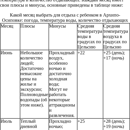
свои плюсы и минусы, основные приведены в таблице ниже:
Какой месяц выбрать для отдыха с ребенком в Архипо-
Осиповке: погода, температура воды, количество отдыхающих
Месяц
Плюсы
Минусы
Средняя
Средняя
температура
температура
воды в
воздуха в
градусах по
градусах по
Цельсию
Цельсию
Июнь
Небольшое
Прохладный
+22
+25 (день);
количество
воздух,
+17 (ночь)
людей;
особенно
Достаточно
ночью и
невысокие
достаточно
цены на
холодная
жилье и
вода;
экскурсии;
Могут не
Полноводные
работать
водопады (об
некоторые
этом ниже).
аттракционы
и
развлечения.
Июль
Теплый
Прохладно
+25
+28 (день);
дневной
ночью;
+19 (ночь)