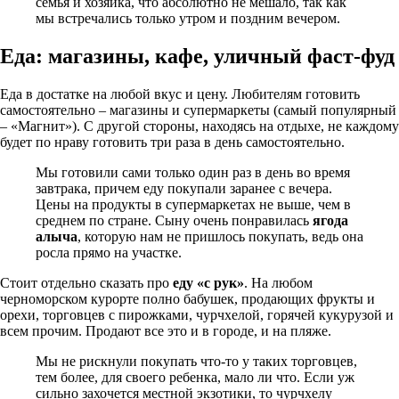
семья и хозяйка, что абсолютно не мешало, так как
мы встречались только утром и поздним вечером.
Еда: магазины, кафе, уличный фаст-фуд
Еда в достатке на любой вкус и цену. Любителям готовить
самостоятельно – магазины и супермаркеты (самый популярный
– «Магнит»). С другой стороны, находясь на отдыхе, не каждому
будет по нраву готовить три раза в день самостоятельно.
Мы готовили сами только один раз в день во время
завтрака, причем еду покупали заранее с вечера.
Цены на продукты в супермаркетах не выше, чем в
среднем по стране. Сыну очень понравилась
ягода
алыча
, которую нам не пришлось покупать, ведь она
росла прямо на участке.
Стоит отдельно сказать про
еду «с рук»
. На любом
черноморском курорте полно бабушек, продающих фрукты и
орехи, торговцев с пирожками, чурчхелой, горячей кукурузой и
всем прочим. Продают все это и в городе, и на пляже.
Мы не рискнули покупать что-то у таких торговцев,
тем более, для своего ребенка, мало ли что. Если уж
сильно захочется местной экзотики, то чурчхелу