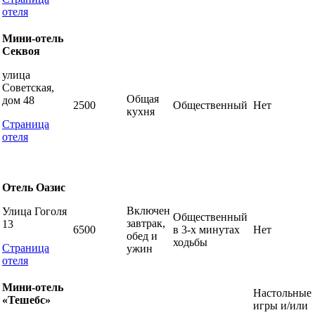
отеля
Мини-отель
Секвоя
улица
Советская,
Общая
дом 48
2500
Общественный
Нет
кухня
Страница
отеля
Отель Оазис
Включен
Улица Гоголя
Общественный
завтрак,
13
6500
в 3-х минутах
Нет
обед и
ходьбы
Страница
ужин
отеля
Мини-отель
Настольные
«Тешебс»
игры и/или