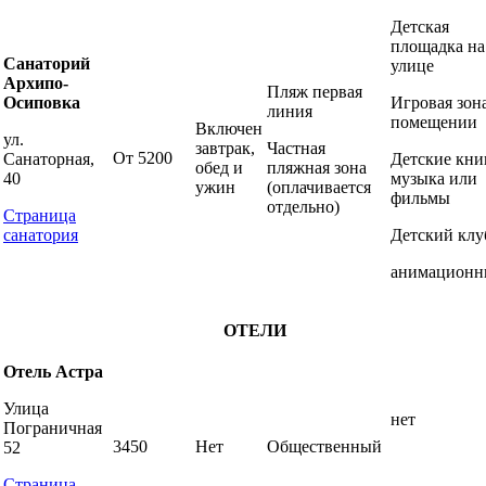
Детская
площадка на
Санаторий
улице
Архипо-
Пляж первая
Осиповка
Игровая зон
линия
помещении
Включен
ул.
завтрак,
Частная
От 5200
Санаторная,
Детские кни
обед и
пляжная зона
40
музыка или
ужин
(оплачивается
фильмы
отдельно)
Страница
санатория
Детский клу
анимацион
ОТЕЛИ
Отель Астра
Улица
нет
Пограничная
3450
Нет
Общественный
52
Страница