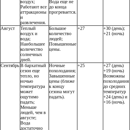
воздух;
Вода еще не
Работают все
до конца
аттракционы
прогревается.
и
развлечения.
Август
Теплый
Большое
+27
+30 (день);
воздух и
количество
+21 (ночь)
вода;
людей;
Наибольшее
Повышенные
количество
цены.
солнечных
дней.
Сентябрь
В бархатный
Ночные
+25
+27 (день)
сезон еще
похолодания;
+19 (ночь)
тепло, но
Завышенные
Возможны
ночью
цены (ближе
похолодания
температура
к концу
до средних
может
сезона могут
температур
ощутимо
падать).
+24 (день) и
падать;
+16 (ночь).
Меньше
людей, чем в
августе;
Вода
достаточно