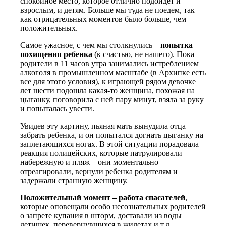
спокойное место, которое отлично подойдет и
взрослым, и детям. Больше мы туда не поедем, так
как отрицательных моментов было больше, чем
положительных.
Самое ужасное, с чем мы столкнулись –
попытка
похищения ребенка
(к счастью, не нашего). Пока
родители в 11 часов утра занимались истреблением
алкоголя в промышленном масштабе (в Архипке есть
все для этого условия), к играющей рядом девочке
лет шести подошла какая-то женщина, похожая на
цыганку, поговорила с ней пару минут, взяла за руку
и попыталась увести.
Увидев эту картину, пьяная мать вынудила отца
забрать ребенка, и он попытался догнать цыганку на
заплетающихся ногах. В этой ситуации порадовала
реакция полицейских, которые патрулировали
набережную и пляж – они моментально
отреагировали, вернули ребенка родителям и
задержали странную женщину.
Положительный момент – работа спасателей
,
которые оповещали особо несознательных родителей
о запрете купания в шторм, доставали из воды
детишек, перевернувшихся в жилетах и т.д.