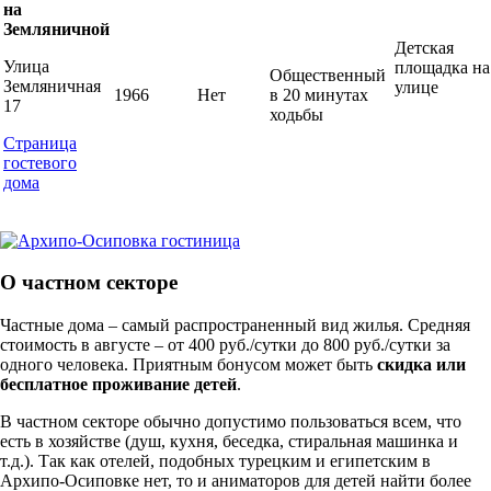
на
Земляничной
Детская
Улица
площадка на
Общественный
Земляничная
улице
1966
Нет
в 20 минутах
17
ходьбы
Страница
гостевого
дома
О частном секторе
Частные дома – самый распространенный вид жилья. Средняя
стоимость в августе – от 400 руб./сутки до 800 руб./сутки за
одного человека. Приятным бонусом может быть
скидка или
бесплатное проживание детей
.
В частном секторе обычно допустимо пользоваться всем, что
есть в хозяйстве (душ, кухня, беседка, стиральная машинка и
т.д.). Так как отелей, подобных турецким и египетским в
Архипо-Осиповке нет, то и аниматоров для детей найти более