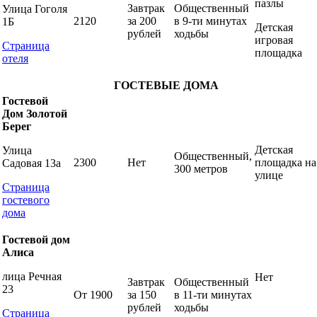
пазлы
Завтрак
Общественный
Улица Гоголя
2120
за 200
в 9-ти минутах
1Б
Детская
рублей
ходьбы
игровая
Страница
площадка
отеля
ГОСТЕВЫЕ ДОМА
Гостевой
Дом Золотой
Берег
Детская
Улица
Общественный,
2300
Нет
площадка на
Садовая 13а
300 метров
улице
Страница
гостевого
дома
Гостевой дом
Алиса
лица Речная
Нет
Завтрак
Общественный
23
От 1900
за 150
в 11-ти минутах
рублей
ходьбы
Страница