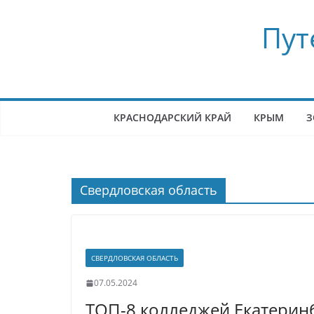
Перейти
Пут
к
содержимому
КРАСНОДАРСКИЙ КРАЙ
КРЫМ
З
Свердловская область
СВЕРДЛОВСКАЯ ОБЛАСТЬ
07.05.2024
ТОП-8 колледжей Екатеринб