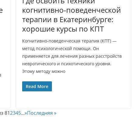
Где освоить техники
е
когнитивно-поведенческой
терапии в Екатеринбурге:
хорошие курсы по КПТ
Когнитивно-поведенческая терапия (КПТ) —
метод психологической помощи. Он
применяется для лечения разных расстройств
невротического и психотического уровня.
Этому методу можно
в
Read More
з 8
1
2
3
4
5
...
»
Последняя »