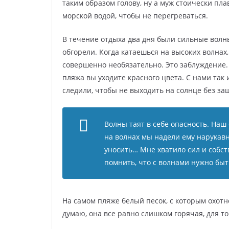
таким образом голову, ну а муж стоически пл
морской водой, чтобы не перегреваться.
В течение отдыха два дня были сильные волн
обгорели. Когда катаешься на высоких волнах,
совершенно необязательно. Это заблуждение. 
пляжа вы уходите красного цвета. С нами так 
следили, чтобы не выходить на солнце без за
Волны таят в себе опасность. Наш 
на волнах мы надели ему нарукавни
уносить… Мне хватило сил и собст
помнить, что с волнами нужно бы
На самом пляже белый песок, с которым охотно
думаю, она все равно слишком горячая, для то