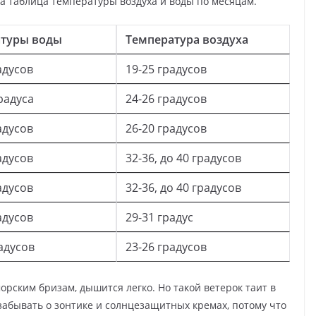
а таблица температуры воздуха и воды по месяцам.
атуры воды
Температура воздуха
адусов
19-25 градусов
градуса
24-26 градусов
адусов
26-20 градусов
адусов
32-36, до 40 градусов
адусов
32-36, до 40 градусов
адусов
29-31 градус
адусов
23-26 градусов
орским бризам, дышится легко. Но такой ветерок таит в
 забывать о зонтике и солнцезащитных кремах, потому что