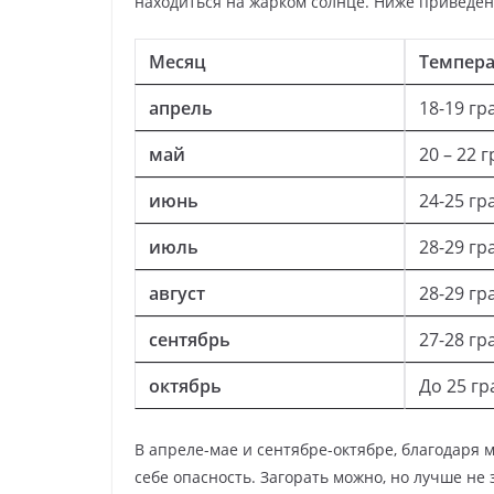
находиться на жарком солнце. Ниже приведен
Месяц
Темпер
апрель
18-19 гр
май
20 – 22 
июнь
24-25 гр
июль
28-29 гр
август
28-29 гр
сентябрь
27-28 гр
октябрь
До 25 гр
В апреле-мае и сентябре-октябре, благодаря м
себе опасность. Загорать можно, но лучше не