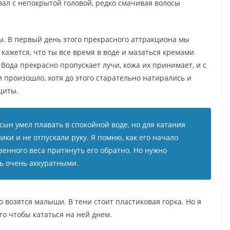
авал с непокрытой головой, редко смачивая волосы
ы. В первый день этого прекрасного аттракциона мы
 кажется, что ты все время в воде и мазаться кремами
Вода прекрасно пропускает лучи, кожа их принимает, и с
и произошло, хотя до этого старательно натирались и
щиты.
сын умел плавать в спокойной воде, но для катания
ки и не отпускали руку. Я помню, как его начало
венного веса притянуть его обратно. Но нужно
ть очень аккуратными.
 возятся малыши. В тени стоит пластиковая горка. Но я
го чтобы кататься на ней днем.