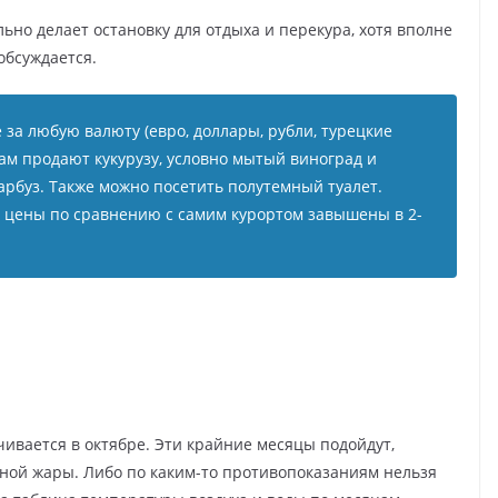
ьно делает остановку для отдыха и перекура, хотя вполне
 обсуждается.
е за любую валюту (евро, доллары, рубли, турецкие
ам продают кукурузу, условно мытый виноград и
арбуз. Также можно посетить полутемный туалет.
, цены по сравнению с самим курортом завышены в 2-
чивается в октябре. Эти крайние месяцы подойдут,
льной жары. Либо по каким-то противопоказаниям нельзя