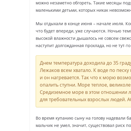
можно незаметно обгореть. Такие месяцы подх
маленькими детьми, которых никак невозможн
Мы отдыхали в конце июня – начале июля. Ког
что будет впереди, уже случаются. Ночью темп
высокой влажности дышалось не совсем свежо.
наступит долгожданная прохлада, но не тут-то
Днем температура доходила до 35 град
Лежаков всем хватало. К воде по песку
и он нагревается. Так что к морю возм
опалить ступни. Море теплое, великоле
Средиземное море в этом отношении лу
для требовательных взрослых людей. А
Во время купанию сыну на голову надевали ба
мальчик не умел, значит, существовал риск п