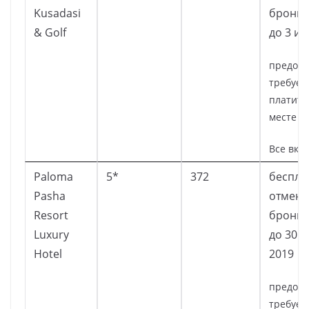
Kusadasi
брони
& Golf
до 3 и
предопл
требует
платите
месте
Все вкл
Paloma
5*
372
беспла
Pasha
отмена
Resort
брони
Luxury
до 30 
Hotel
2019
предопл
требует