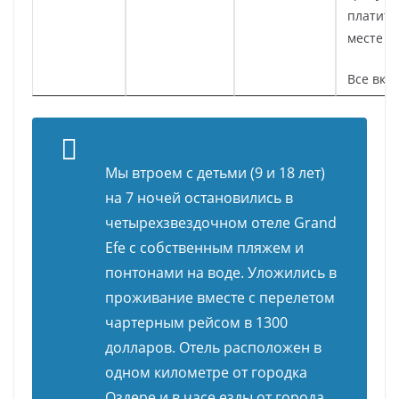
платите
месте
Все вкл
Мы втроем с детьми (9 и 18 лет)
на 7 ночей остановились в
четырехзвездочном отеле Grand
Efe с собственным пляжем и
понтонами на воде. Уложились в
проживание вместе с перелетом
чартерным рейсом в 1300
долларов. Отель расположен в
одном километре от городка
Оздере и в часе езды от города