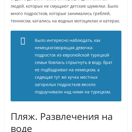
людей, которых не смущают детские шумелки. Было
много подростков, которые занимались греблей,
теннисом, катались на водных мотоциклах и катерах.
Было интересно наблюдать, как
немецкоговорящая девочка-
подросток из европейской турецкой
семьи боялась спрыгнуть в воду, брат
ее подбадривал на немецком, а
сидящая тут же кучка местных
загорелых подростков весело
подшучивали над ними на турецком.
Пляж. Развлечения на
воде