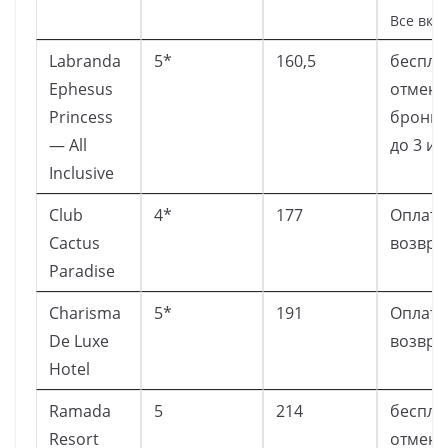
Все вкл
Labranda
5*
160,5
беспла
Ephesus
отмена
Princess
брони
— All
до 3 и
Inclusive
Club
4*
177
Оплата
Cactus
возвра
Paradise
Charisma
5*
191
Оплата
De Luxe
возвра
Hotel
Ramada
5
214
беспла
Resort
отмена