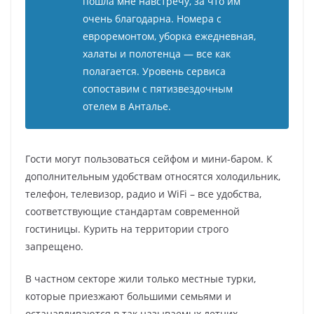
пошла мне навстречу, за что им
очень благодарна. Номера с
евроремонтом, уборка ежедневная,
халаты и полотенца — все как
полагается. Уровень сервиса
сопоставим с пятизвездочным
отелем в Анталье.
Гости могут пользоваться сейфом и мини-баром. К
дополнительным удобствам относятся холодильник,
телефон, телевизор, радио и WiFi – все удобства,
соответствующие стандартам современной
гостиницы. Курить на территории строго
запрещено.
В частном секторе жили только местные турки,
которые приезжают большими семьями и
останавливаются в так называемых летних