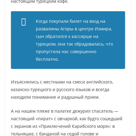
настоящим турецким кофе.
Когда покупали билет на вход на
развалины Агоры в центре Измира,
сын обратился к кассирше на
турецком, она так обрадовалась, что
пропустила нас совершенно
бесплатно.
Изъяснялись с местными на смеси английского,
казахско-турецкого и русского языков и всегда
находили понимание и радушный прием.
А на нашем пляже в палатке дежурил спасатель —
настоящий «пират» с овчаркой, как будто сошедший
с экранов из «Приключений Карибского моря»: в
тельняшке, с банданой на седой голове и