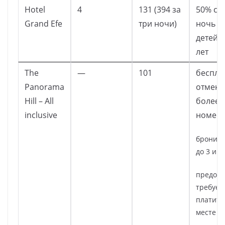
Hotel
4
131 (394 за
50% ск
Grand Efe
три ночи)
ночь д
детей д
лет
The
—
101
беспла
Panorama
отмена
Hill – All
более 
inclusive
номер
бронир
до 3 ию
предопл
требует
платите
месте