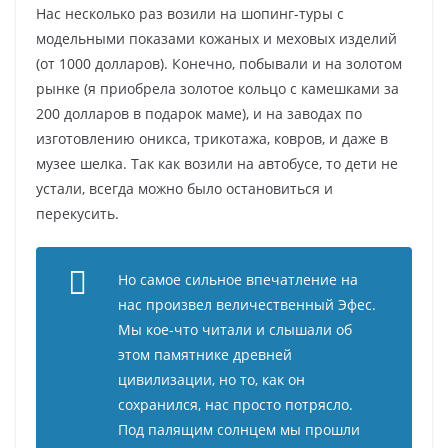
Нас несколько раз возили на шопинг-туры с
модельными показами кожаных и меховых изделий
(от 1000 долларов). Конечно, побывали и на золотом
рынке (я приобрела золотое кольцо с камешками за
200 долларов в подарок маме), и на заводах по
изготовлению оникса, трикотажа, ковров, и даже в
музее шелка. Так как возили на автобусе, то дети не
устали, всегда можно было остановиться и
перекусить.
Но самое сильное впечатление на
нас произвел величественный Эфес.
Мы кое-что читали и слышали об
этом памятнике древней
цивилизации, но то, как он
сохранился, нас просто потрясло.
Под палящим солнцем мы прошли