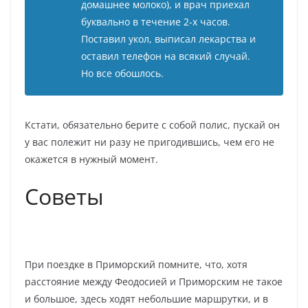
домашнее молоко), и врач приехал
буквально в течение 2-х часов.
Поставил укол, выписал лекарства и
оставил телефон на всякий случай.
Но все обошлось.
Кстати, обязательно берите с собой полис, пускай он
у вас полежит ни разу не пригодившись, чем его не
окажется в нужный момент.
Советы
При поездке в Приморский помните, что, хотя
расстояние между Феодосией и Приморским не такое
и большое, здесь ходят небольшие маршрутки, и в