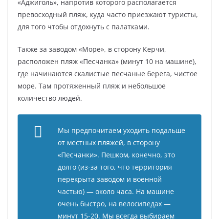
«Аджиголь», напротив которого располагается
превосходный пляж, куда часто приезжают туристы,
для того чтобы отдохнуть с палатками.
Также за заводом «Море», в сторону Керчи,
расположен пляж «Песчанка» (минут 10 на машине),
где начинаются скалистые песчаные берега, чистое
море. Там протяженный пляж и небольшое
количество людей.
Мы предпочитаем уходить подальше
от местных пляжей, в сторону
«Песчанки». Пешком, конечно, это
долго (из-за того, что территория
перекрыта заводом и военной
частью) — около часа. На машине
очень быстро, на велосипедах —
минут 15-20. Мы всегда выбираем