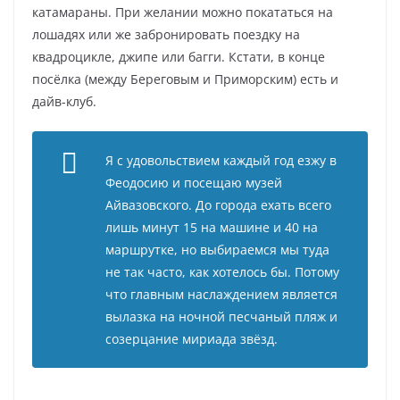
катамараны. При желании можно покататься на
лошадях или же забронировать поездку на
квадроцикле, джипе или багги. Кстати, в конце
посёлка (между Береговым и Приморским) есть и
дайв-клуб.
Я с удовольствием каждый год езжу в
Феодосию и посещаю музей
Айвазовского. До города ехать всего
лишь минут 15 на машине и 40 на
маршрутке, но выбираемся мы туда
не так часто, как хотелось бы. Потому
что главным наслаждением является
вылазка на ночной песчаный пляж и
созерцание мириада звёзд.