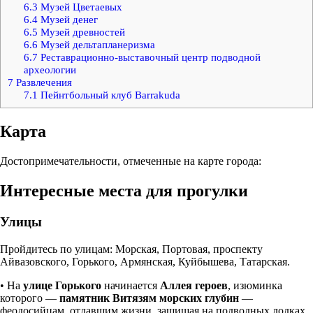
6.3
Музей Цветаевых
6.4
Музей денег
6.5
Музей древностей
6.6
Музей дельтапланеризма
6.7
Реставрационно-выставочный центр подводной
археологии
7
Развлечения
7.1
Пейнтбольный клуб Barrakuda
Карта
Достопримечательности, отмеченные на карте города:
Интересные места для прогулки
Улицы
Пройдитесь по улицам: Морская, Портовая, проспекту
Айвазовского, Горького, Армянская, Куйбышева, Татарская.
• На
улице Горького
начинается
Аллея героев
, изюминка
которого —
памятник Витязям морских глубин
—
феодосийцам, отдавшим жизни, защищая на подводных лодках