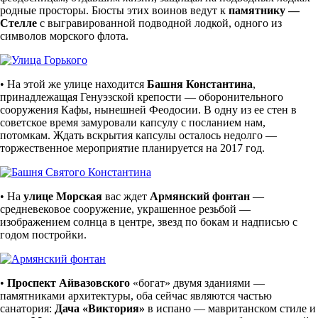
родные просторы. Бюсты этих воинов ведут к
памятнику —
Стелле
с выгравированной подводной лодкой, одного из
символов морского флота.
• На этой же улице находится
Башня Константина
,
принадлежащая Генуэзской крепости — оборонительного
сооружения Кафы, нынешней Феодосии. В одну из ее стен в
советское время замуровали капсулу с посланием нам,
потомкам. Ждать вскрытия капсулы осталось недолго —
торжественное мероприятие планируется на 2017 год.
• На
улице Морская
вас ждет
Армянский фонтан
—
средневековое сооружение, украшенное резьбой —
изображением солнца в центре, звезд по бокам и надписью с
годом постройки.
•
Проспект Айвазовского
«богат» двумя зданиями —
памятниками архитектуры, оба сейчас являются частью
санатория:
Дача «Виктория»
в испано — мавританском стиле и