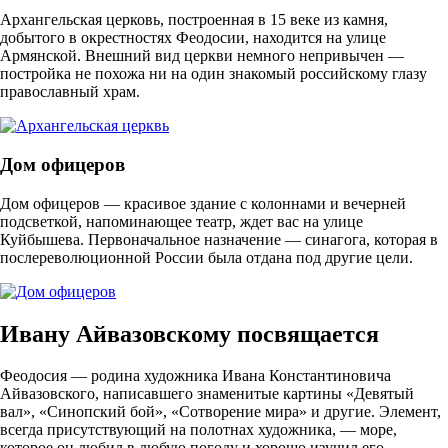
Архангельская церковь, построенная в 15 веке из камня,
добытого в окрестностях Феодосии, находится на улице
Армянской. Внешний вид церкви немного непривычен —
постройка не похожа ни на один знакомый российскому глазу
православный храм.
Дом офицеров
Дом офицеров — красивое здание с колоннами и вечерней
подсветкой, напоминающее театр, ждет вас на улице
Куйбышева. Первоначальное назначение — синагога, которая в
послереволюционной России была отдана под другие цели.
Ивану Айвазовскому посвящается
Феодосия — родина художника Ивана Константиновича
Айвазовского, написавшего знаменитые картины «Девятый
вал», «Синопский бой», «Сотворение мира» и другие. Элемент,
всегда присутствующий на полотнах художника, — море,
которое он любил в любую погоду и хорошо изучил его