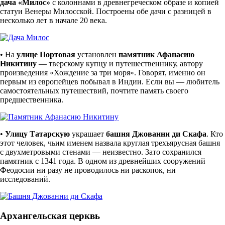
дача «Милос»
с колоннами в древнегреческом образе и копией
статуи Венеры Милосской. Построены обе дачи с разницей в
несколько лет в начале 20 века.
• На
улице Портовая
установлен
памятник Афанасию
Никитину
— тверскому купцу и путешественнику, автору
произведения «Хождение за три моря». Говорят, именно он
первым из европейцев побывал в Индии. Если вы — любитель
самостоятельных путешествий, почтите память своего
предшественника.
•
Улицу Татарскую
украшает
башня Джованни ди Скафа
. Кто
этот человек, чьим именем назвала круглая трехъярусная башня
с двухметровыми стенами — неизвестно. Зато сохранился
памятник с 1341 года. В одном из древнейших сооружений
Феодосии ни разу не проводилось ни раскопок, ни
исследований.
Архангельская церквь