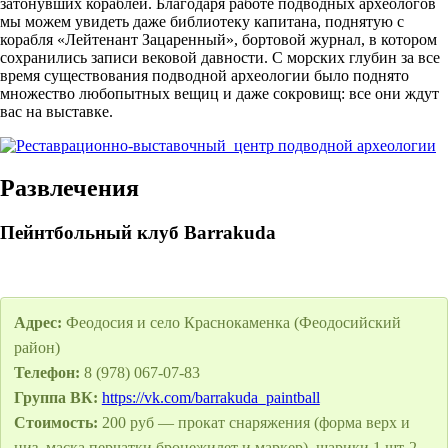
затонувших кораблей. Благодаря работе подводных археологов
мы можем увидеть даже библиотеку капитана, поднятую с
корабля «Лейтенант Зацаренный», бортовой журнал, в котором
сохранились записи вековой давности. С морских глубин за все
время существования подводной археологии было поднято
множество любопытных вещиц и даже сокровищ: все они ждут
вас на выставке.
Развлечения
Пейнтбольный клуб Barrakuda
Адрес:
Феодосия и село Краснокаменка (Феодосийский
район)
Телефон:
8 (978) 067-07-83
Группа ВК:
https://vk.com/barrakuda_paintball
Стоимость:
200 руб — прокат снаряжения (форма верх и
низ, маска перчатки бронежилет и маркер), шарики 1 шт-2