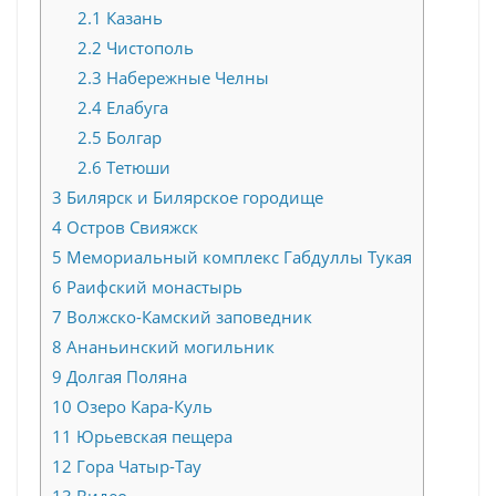
2.1
Казань
2.2
Чистополь
2.3
Набережные Челны
2.4
Елабуга
2.5
Болгар
2.6
Тетюши
3
Билярск и Билярское городище
4
Остров Свияжск
5
Мемориальный комплекс Габдуллы Тукая
6
Раифский монастырь
7
Волжско-Камский заповедник
8
Ананьинский могильник
9
Долгая Поляна
10
Озеро Кара-Куль
11
Юрьевская пещера
12
Гора Чатыр-Тау
13
Видео