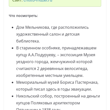
Сайт:
chisto-muzei.ru
Что посмотреть:
Дом Мельникова, где расположились
художественный салон и детская
библиотека.
В старинном особняке, принадлежавшем
купцу А.А.Подуруеву, – экспозиция Музея
уездного города, жемчужиной которой
считаются 2 деревянных велосипеда,
изобретенные местным умельцем.
Мемориальный музей Бориса Пастернака,
который писал здесь в годы эвакуации.
Никольский собор, построенный на деньги
купцов Поляковых архитектором
Пятницким в 1838 году.