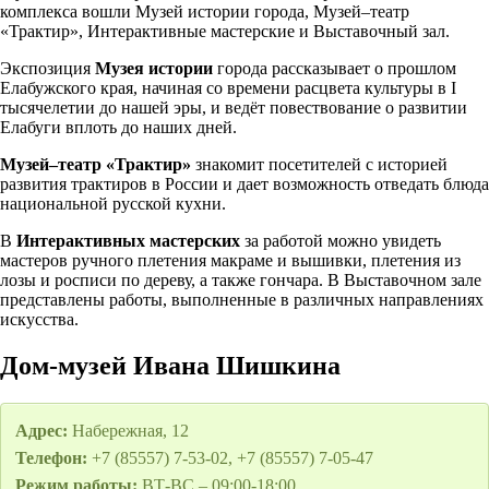
комплекса вошли Музей истории города, Музей–театр
«Трактир», Интерактивные мастерские и Выставочный зал.
Экспозиция
Музея истории
города рассказывает о прошлом
Елабужского края, начиная со времени расцвета культуры в I
тысячелетии до нашей эры, и ведёт повествование о развитии
Елабуги вплоть до наших дней.
Музей–театр «Трактир»
знакомит посетителей с историей
развития трактиров в России и дает возможность отведать блюда
национальной русской кухни.
В
Интерактивных мастерских
за работой можно увидеть
мастеров ручного плетения макраме и вышивки, плетения из
лозы и росписи по дереву, а также гончара. В Выставочном зале
представлены работы, выполненные в различных направлениях
искусства.
Дом-музей Ивана Шишкина
Адрес:
Набережная, 12
Телефон:
+7 (85557) 7-53-02, +7 (85557) 7-05-47
Режим работы:
ВТ-ВС – 09:00-18:00