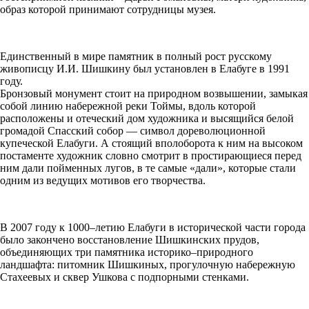
образ которой принимают сотрудницы музея.
Единственный в мире памятник в полный рост русскому
живописцу И.И. Шишкину был установлен в Елабуге в 1991
году.
Бронзовый монумент стоит на природном возвышении, замыкая
собой линию набережной реки Тоймы, вдоль которой
расположены и отеческий дом художника и высящийся белой
громадой Спасский собор — символ дореволюционной
купеческой Елабуги. А стоящий вполоборота к ним на высоком
постаменте художник словно смотрит в простирающиеся перед
ним дали пойменных лугов, в те самые «дали», которые стали
одним из ведущих мотивов его творчества.
В 2007 году к 1000–летию Елабуги в исторической части города
было закончено восстановление Шишкинских прудов,
объединяющих три памятника историко–природного
ландшафта: питомник Шишкиных, прогулочную набережную
Стахеевых и сквер Ушкова с подпорными стенками.