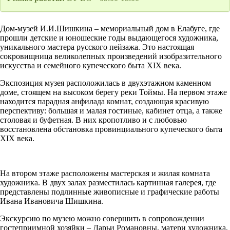
Дом-музей И.И.Шишкина – мемориальный дом в Елабуге, где
прошли детские и юношеские годы выдающегося художника,
уникального мастера русского пейзажа. Это настоящая
сокровищница великолепных произведений изобразительного
искусства и семейного купеческого быта XIX века.
Экспозиция музея расположилась в двухэтажном каменном
доме, стоящем на высоком берегу реки Тоймы. На первом этаже
находится парадная анфилада комнат, создающая красивую
перспективу: большая и малая гостиные, кабинет отца, а также
столовая и буфетная. В них кропотливо и с любовью
восстановлена обстановка провинциального купеческого быта
XIX века.
На втором этаже расположены мастерская и жилая комната
художника. В двух залах разместилась картинная галерея, где
представлены подлинные живописные и графические работы
Ивана Ивановича Шишкина.
Экскурсию по музею можно совершить в сопровождении
гостеприимной хозяйки – Дарьи Романовны, матери художника,