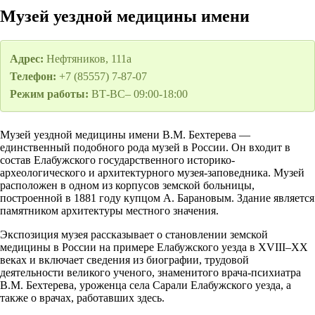
Музей уездной медицины имени
Адрес:
Нефтяников, 111а
Телефон:
+7 (85557) 7-87-07
Режим работы:
ВТ-ВС– 09:00-18:00
Музей уездной медицины имени В.М. Бехтерева —
единственный подобного рода музей в России. Он входит в
состав Елабужского государственного историко-
археологического и архитектурного музея-заповедника. Музей
расположен в одном из корпусов земской больницы,
построенной в 1881 году купцом А. Барановым. Здание является
памятником архитектуры местного значения.
Экспозиция музея рассказывает о становлении земской
медицины в России на примере Елабужского уезда в XVIII–XX
веках и включает сведения из биографии, трудовой
деятельности великого ученого, знаменитого врача-психиатра
В.М. Бехтерева, уроженца села Сарали Елабужского уезда, а
также о врачах, работавших здесь.