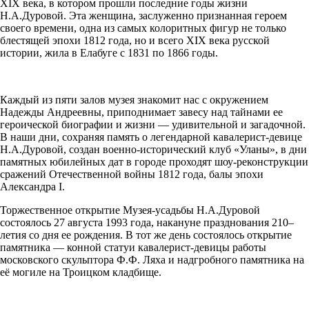
XIX века, в котором прошли последние годы жизни
Н.А.Дуровой. Эта женщина, заслуженно признанная героем
своего времени, одна из самых колоритных фигур не только
блестящей эпохи 1812 года, но и всего XIX века русской
истории, жила в Елабуге с 1831 по 1866 годы.
Каждый из пяти залов музея знакомит нас с окружением
Надежды Андреевны, приподнимает завесу над тайнами ее
героической биографии и жизни — удивительной и загадочной.
В наши дни, сохраняя память о легендарной кавалерист-девице
Н.А.Дуровой, создан военно-исторический клуб «Уланы», в дни
памятных юбилейных дат в городе проходят шоу-реконструкции
сражений Отечественной войны 1812 года, балы эпохи
Александра I.
Торжественное открытие Музея-усадьбы Н.А.Дуровой
состоялось 27 августа 1993 года, накануне празднования 210–
летия со дня ее рождения. В тот же день состоялось открытие
памятника — конной статуи кавалерист-девицы работы
московского скульптора Ф.Ф. Ляха и надгробного памятника на
её могиле на Троицком кладбище.