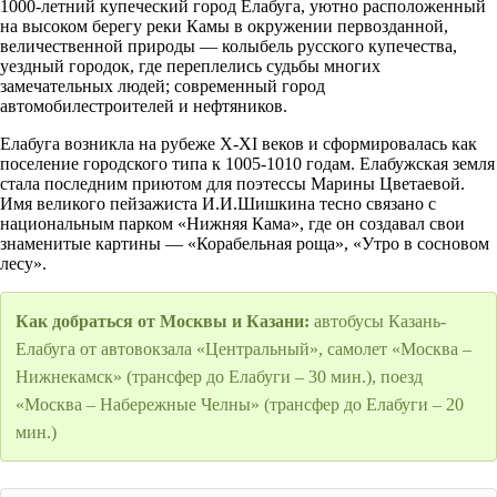
1000-летний купеческий город Елабуга, уютно расположенный
на высоком берегу реки Камы в окружении первозданной,
величественной природы — колыбель русского купечества,
уездный городок, где переплелись судьбы многих
замечательных людей; современный город
автомобилестроителей и нефтяников.
Елабуга возникла на рубеже X-XI веков и сформировалась как
поселение городского типа к 1005-1010 годам. Елабужская земля
стала последним приютом для поэтессы Марины Цветаевой.
Имя великого пейзажиста И.И.Шишкина тесно связано с
национальным парком «Нижняя Кама», где он создавал свои
знаменитые картины — «Корабельная роща», «Утро в сосновом
лесу».
Как добраться от Москвы и Казани:
автобусы Казань-
Елабуга от автовокзала «Центральный», самолет «Москва –
Нижнекамск» (трансфер до Елабуги – 30 мин.), поезд
«Москва – Набережные Челны» (трансфер до Елабуги – 20
мин.)