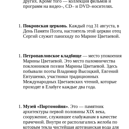
других. Кроме того — коллекция фильмов и
программ на видео–, CD– и DVD–носителях.
Покровская церковь
. Каждый год 31 августа, в
День Памяти Поэта, настоятель этой церкви отец
Сергий служит панихиду по Марине Цветаевой.
Петропавловское кладбище
— место упокоения
Марины Цветаевой. Это место паломничества
поклонников поэзии Марины Цветаевой. Здесь
побывали поэты Владимир Высоцкий, Евгений
Евтушенко, участники традиционных
Международных Цветаевских чтений, которые
проходят в Елабуге каждые два года.
Музей «Портомойня»
. Это — памятник
архитектуры первой половины XIX века,
сооружение, служившее елабужанам в качестве
прачечной. Внутри ее располагались желоба по
которым текла чистейшая артезианская вода для