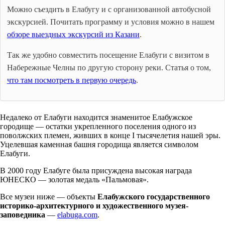
Можно съездить в Елабугу и с организованной автобусной
экскурсией. Почитать программу и условия можно в нашем
обзоре выездных экскурсий из Казани
.
Так же удобно совместить посещение Елабуги с визитом в
Набережные Челны по другую сторону реки. Статья о том,
что там посмотреть в первую очередь
.
Недалеко от Елабуги находится знаменитое Елабужское
городище — остатки укрепленного поселения одного из
поволжских племен, живших в конце I тысячелетия нашей эры.
Уцелевшая каменная башня городища является символом
Елабуги.
В 2000 году Елабуге была присуждена высокая награда
ЮНЕСКО — золотая медаль «Пальмовая».
Все музеи ниже — объекты
Елабужского государственного
историко-архитектурного и художественного музея-
заповедника
—
elabuga.com
.