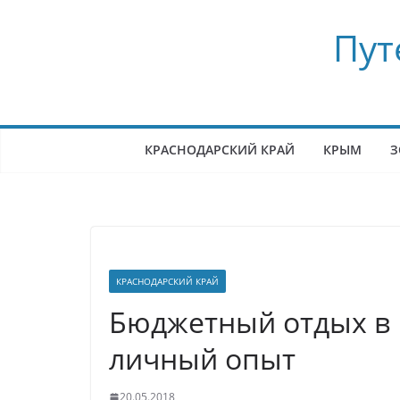
Перейти
Пут
к
содержимому
КРАСНОДАРСКИЙ КРАЙ
КРЫМ
З
КРАСНОДАРСКИЙ КРАЙ
Бюджетный отдых в К
личный опыт
20.05.2018