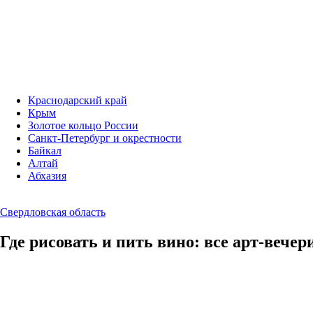
Краснодарский край
Крым
Золотое кольцо России
Санкт-Петербург и окрестности
Байкал
Алтай
Абхазия
Свердловская область
Где рисовать и пить вино: все арт-вече