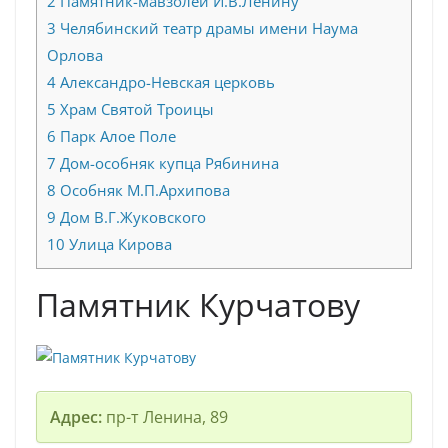
2
Памятник-мавзолей И.В.Ленину
3
Челябинский театр драмы имени Наума
Орлова
4
Александро-Невская церковь
5
Храм Святой Троицы
6
Парк Алое Поле
7
Дом-особняк купца Рябинина
8
Особняк М.П.Архипова
9
Дом В.Г.Жуковского
10
Улица Кирова
Памятник Курчатову
Адрес:
пр-т Ленина, 89