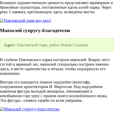
Большую художественную ценность представляют мраморные и
бронзовые скульптуры, поставленные вдоль аллей парка. Через
реку Славянку, протекающую здесь, возведены мосты.
Мавзолей супругу-благодетелю
Адрес:
Павловский парк, район Новая Сильвия
В глубине Павловского парка построен мавзолей. Вокруг него
густой и мрачный лес, мавзолей специально построен именно
здесь, в месте одиночества и печали, чтобы подчеркнуть его
назначение.
Внутри его находится ложное надгробие (кенотаф),
сооруженное архитектором И. Мартосом. Над надгробием
каменная фигура молодой женщины, обнимающей в
неизбывном горе урну с прахом своего возлюбленного мужа.
Эта фигура—символ скорби по всем умершим.