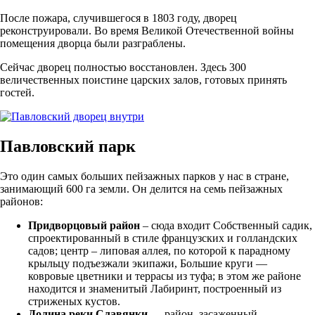
После пожара, случившегося в 1803 году, дворец
реконструировали. Во время Великой Отечественной войны
помещения дворца были разграблены.
Сейчас дворец полностью восстановлен. Здесь 300
величественных поистине царских залов, готовых принять
гостей.
Павловский парк
Это один самых больших пейзажных парков у нас в стране,
занимающий 600 га земли. Он делится на семь пейзажных
районов:
Придворцовый район
– сюда входит Собственный садик,
спроектированный в стиле французских и голландских
садов; центр – липовая аллея, по которой к парадному
крыльцу подъезжали экипажи, Большие круги —
ковровые цветники и террасы из туфа; в этом же районе
находится и знаменитый Лабиринт, построенный из
стриженых кустов.
Долина реки Славянки
— район, засаженный