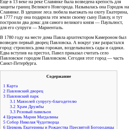
Еще в 13 веке на реке Славянке была возведена крепость для
защиты границ Великого Новгорода. Называлась она Городок на
Славянке. В здешние леса любила выезжать на охоту Екатерина,
в 1777 году она подарила эти земли своему сыну Павлу, и тут
построили два дома: для самого великого князя — Паульлюст,
для его супруги — Мариенталь.
В 1780 году на месте дома Павла архитектором Камероном был
возведен первый дворец Павловска. А вокруг уже разрастался
город: строились дома горожан, возделывались сады и садики.
Едва вступив на престол, Павел приказал считать село
Павловское городом Павловском. Сегодня этот город — часть
Санкт-Петербурга.
Содержание
1
Карта
2
Павловский дворец
3
Павловский парк
3.1
Мавзолей супругу-благодетелю
3.2
Храм Дружбы
3.3
Розовый павильон
4
Церковь Марии Магдалины
5
Собор Николая Чудотворца
6
Церковь Екатерины и Рождества Пресвятой Богородицы