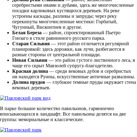
серебристыми ивами и дубами, здесь же многочисленные
посадки карликовых кустящихся деревьев. На реке
устроены каскады, разливы и запруды; через реку
перекинуты многочисленные мостики: Горбатый,
Чугунный, Висконтиев и другие.
Белая Береза
— район, спроектированный Пьетро
Гонзаго в стиле равнинного русского парка.
Старая Сильвия
— этот район отличается регулярной
планировкой: здесь дорожки, как лучи, разбегаются в
разные стороны от центральной площади.
Новая Сильвия
— это район густого лиственного леса, в
чаще его скрыт Мавзолей супругу-благодетелю.
Красная долина
— среди вековых дубов и серебристых
ив находятся Руины, искусственные античные развалины.
Долина прудов
— глубокие темные пруды окружает стена
вековых деревьев.
В парке большое количество павильонов, гармонично
вписывающихся в ландшафт. Все павильоны делятся на две
группы: мемориальные и классические.