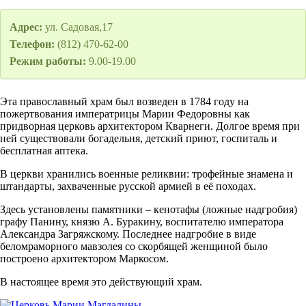
Адрес:
ул. Садовая,17
Телефон:
(812) 470-62-00
Режим работы:
9.00-19.00
Эта православный храм был возведен в 1784 году на
пожертвования императрицы Марии Федоровны как
придворная церковь архитектором Кварнеги. Долгое время при
ней существовали богадельня, детский приют, госпиталь и
бесплатная аптека.
В церкви хранились военные реликвии: трофейные знамена и
штандарты, захваченные русской армией в её походах.
Здесь установлены памятники – кенотафы (ложные надгробия)
графу Панину, князю А. Буракину, воспитателю императора
Александра Загряжскому. Последнее надгробие в виде
беломраморного мавзолея со скорбящей женщиной было
построено архитектором Маркосом.
В настоящее время это действующий храм.