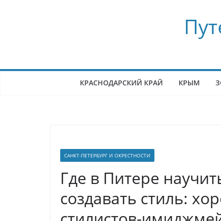
Перейти
Пут
к
содержимому
КРАСНОДАРСКИЙ КРАЙ
КРЫМ
З
САНКТ-ПЕТЕРБУРГ И ОКРЕСТНОСТИ
Где в Питере научит
создавать стиль: хо
стилистов-имиджме