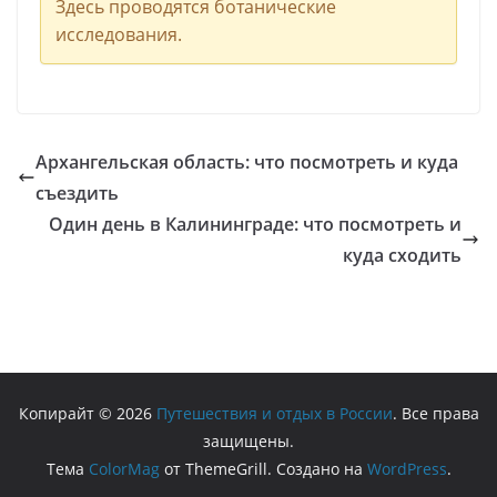
Здесь проводятся ботанические
исследования.
Архангельская область: что посмотреть и куда
съездить
Один день в Калининграде: что посмотреть и
куда сходить
Копирайт © 2026
Путешествия и отдых в России
. Все права
защищены.
Тема
ColorMag
от ThemeGrill. Создано на
WordPress
.