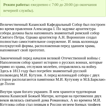
Режим работы:
ежедневно с 7:00 до 20:00 (до окончания
вечерней службы).
Величественный Казанский Кафедральный Собор был построен
во время правления Александра I. По задумке архитектура
собора должна была напоминать знаменитый римский собор
Святого Петра. Однако архитектор А.Н. Воронихин создал
полностью самостоятельное сооружение. И лишь колоннада
полукруглой формы, расположенная перед зданием храма,
напоминает свой прототип.
Законченный перед началом великой Отечественной войны с
Наполеоном собор хранит историю о русских воинах, которые
прямо из храма, отслужив молебен, отправлялись на войну.
Здесь в 1813 году был погребен знаменитый русский
полководец М.И. Кутузов. А перед колоннадой собора с двух
сторон располагаются памятники М.И. Кутузову и М.Б.Барклаю-
де-Толли
Внутри храм богато украшен. В нем хранится чудотворная
икона Казанской Божьей Матери, которая на протяжении двух
веков являлась святыней дома Романовых. А во времена М.И.
Кутузова собор стал первым в России музеем боевых трофеев