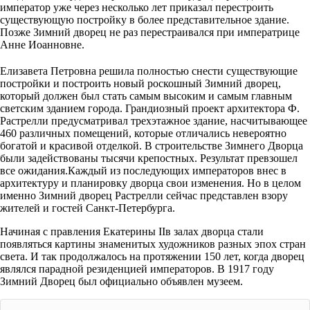
император уже через несколько лет приказал перестроить
существующую постройку в более представительное здание.
Позже Зимний дворец не раз перестраивался при императрице
Анне Иоанновне.
Елизавета Петровна решила полностью снести существующие
постройки и построить новый роскошный Зимний дворец,
который должен был стать самым высоким и самым главным
светским зданием города. Грандиозный проект архитектора Ф.
Растрелли предусматривал трехэтажное здание, насчитывающее
460 различных помещений, которые отличались невероятно
богатой и красивой отделкой. В строительстве Зимнего Дворца
были задействованы тысячи крепостных. Результат превзошел
все ожидания.Каждый из последующих императоров внес в
архитектуру и планировку дворца свои изменения. Но в целом
именно Зимний дворец Растрелли сейчас представлен взору
жителей и гостей Санкт-Петербурга.
Начиная с правления Екатерины IIв залах дворца стали
появляться картины знаменитых художников разных эпох стран
света. И так продолжалось на протяжении 150 лет, когда дворец
являлся парадной резиденцией императоров. В 1917 году
Зимний Дворец был официально объявлен музеем.