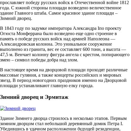
прославляет победу русских войск в Отечественной войне 1812
года. С южной стороны площади возведено величественное
здание Главного штаба. Самое красивое здание площади –
Зимний дворец.
В 1843 году по задумке императора Александра Iпо проекту
Огюста Монферрана было возведено еще одно строение в
память о победе русских войск над армией Наполеона —
Александровская колонна. Это уникальное сооружение
выполнено из гранита, вес ее составляет 600 тонн, а высота —
47,5 м. Венчает колонну фигура ангела с крестом, попирающего
змею – символ победы добра над злом.
В настоящее время на дворцовой площади проходят различные
массовые гуляния, а также концерты российских и мировых
звезд. В период новогодних праздников именно на Дворцовой
площади устанавливают главную елку города.
Зимний дворец и Эрмитаж
Здание Зимнего дворца строилось в несколько этапов. Первым
зимним дворцом стал небольшой деревянный домик Петра I.
Убедившись в удачном расположении будущей резиденции,