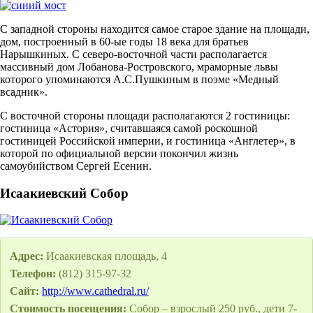
С западной стороны находится самое старое здание на площади,
дом, построенный в 60-ые годы 18 века для братьев
Нарышкиных. С северо-восточной части располагается
массивный дом Лобанова-Ростровского, мраморные львы
которого упоминаются А.С.Пушкиным в поэме «Медный
всадник».
С восточной стороны площади располагаются 2 гостиницы:
гостиница «Астория», считавшаяся самой роскошной
гостиницей Российской империи, и гостиница «Англетер», в
которой по официальной версии покончил жизнь
самоубийством Сергей Есенин.
Исаакиевский Собор
Адрес:
Исаакиевская площадь, 4
Телефон:
(812) 315-97-32
Сайт:
http://www.cathedral.ru/
Стоимость посещения:
Собор – взрослый 250 руб., дети 7-