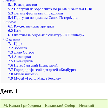
5
Летом
5.1
Развод мостов
5.2
Прогулки на корабликах по рекам и каналам СПб
5.3
Летние фестивали и праздники
5.4
Прогулки по крышам Санкт-Петербурга
6
Зимой
6.1
Рождественские ярмарки
6.2
Катки
6.3
Фестиваль ледовых скульптур «ICE fantasy»
7
С детьми
7.1
Цирк
7.2
Зоопарк
7.3
Диво Остров
7.4
Аквапарки
7.5
Океанариум
7.6
Петербургский Планетарий
7.7
Город профессий для детей «КидБург»
7.8
Музей иллюзий
7.9
Музей «Гранд Макет Россия»
День 1
М. Канал Грибоедова – Казанский Собор – Невский