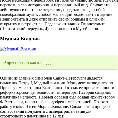
После нескольких перестроек внутренне убранство зала все-таки
перевели в его исторический первозданный вид. Сейчас это
действующее почтовое отделение, представляющее собой
своеобразный музей. Любой желающий может зайти в здание
Главпочтамта и даже отправить своим родным и близким
открытку в ретро стиле. Недалеко от здания Главпочтамта
(Почтамтский переулок, 4) располагается Музей связи.
Медный Всадник
Адрес:
Сенатская площадь
Одним из главных символов Санкт-Петербурга является
памятник Петру I, Медный всадник. Монумент возводился по
Приказу императрицы Екатерины II в знак ее приверженности
реформаторской деятельности императора. История создания
памятника непроста. Первый образец был создан архитектором
Ф.Растрелли, но он не был одобрен императрицей. Позже за
работу взялся Этьен Морис Фальконе. Сложности в процессе
согласования монумента с императрицей затянули
строительство памятника на 12 лет.