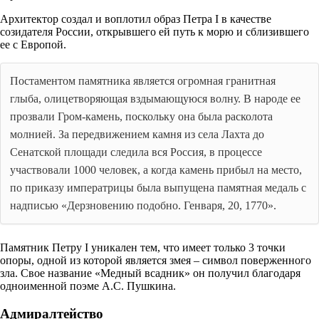
Архитектор создал и воплотил образ Петра I в качестве
созидателя России, открывшего ей путь к морю и сблизившего
ее с Европой.
Постаментом памятника является огромная гранитная
глыба, олицетворяющая вздымающуюся волну. В народе ее
прозвали Гром-камень, поскольку она была расколота
молнией. За передвижением камня из села Лахта до
Сенатской площади следила вся Россия, в процессе
участвовали 1000 человек, а когда камень прибыл на место,
по приказу императрицы была выпущена памятная медаль с
надписью «Дерзновению подобно. Генваря, 20, 1770».
Памятник Петру I уникален тем, что имеет только 3 точки
опоры, одной из которой является змея – символ поверженного
зла. Свое название «Медный всадник» он получил благодаря
одноименной поэме А.С. Пушкина.
Адмиралтейство