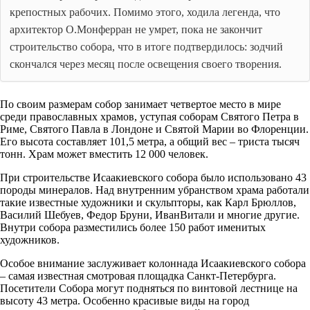
крепостных рабочих. Помимо этого, ходила легенда, что
архитектор О.Монферран не умрет, пока не закончит
строительство собора, что в итоге подтвердилось: зодчий
скончался через месяц после освещения своего творения.
По своим размерам собор занимает четвертое место в мире
среди православных храмов, уступая соборам Святого Петра в
Риме, Святого Павла в Лондоне и Святой Марии во Флоренции.
Его высота составляет 101,5 метра, а общий вес – триста тысяч
тонн. Храм может вместить 12 000 человек.
При строительстве Исаакиевского собора было использовано 43
породы минералов. Над внутренним убранством храма работали
такие известные художники и скульпторы, как Карл Брюллов,
Василий Шебуев, Федор Бруни, ИванВитали и многие другие.
Внутри собора разместились более 150 работ именитых
художников.
Особое внимание заслуживает колоннада Исаакиевского собора
– самая известная смотровая площадка Санкт-Петербурга.
Посетители Собора могут подняться по винтовой лестнице на
высоту 43 метра. Особенно красивые виды на город