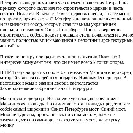
История площади начинается со времен правления Петра I, по
приказу которого было начато строительство церкви в честь
святого Исаакия. В начале 19 века церковь снесли, а на ее месте
по проекту архитектора О.Монферрана возвели величественный
Исаакиевский собор, который стал главным украшением
площади и символом Санкт-Петербурга. После завершения
строительства собора вокруг площади стали появляться и другие
здания, полностью вписывающиеся в целостный архитектурный
ансамбль.
Позже по центру площади поставили памятник Николаю I.
Интересен монумент тем, что он имеет всего 2 точки опоры.
В 1844 году напротив собора был возведен Мариинский дворец,
который являлся свадебным подарком Николая Iего дочери. В
настоящее время в здании дворца располагается
Законодательное собрание Санкт-Петербурга.
Мариинский дворец и Исаакиевскую площадь соединяет
Мариинская площадь. На самом деле эта площадь представляет
собой самый широкий в Санкт-Петербурге мост, Синий мост.
Многие туристы, прогуливаясь по этим местам, даже не
замечают, что на самом деле находятся на мосту через реку
Мойку.