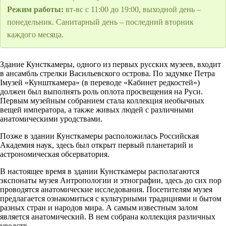
Режим работы:
вт-вс с 11:00 до 19:00, выходной день –
понедельник. Санитарный день – последний вторник
каждого месяца.
Здание Кунсткамеры, одного из первых русских музеев, входит
в ансамбль стрелки Васильевского острова. По задумке Петра
Iмузей «Куншткамера» (в переводе «Кабинет редкостей»)
должен был выполнять роль оплота просвещения на Руси.
Первым музейным собранием стала коллекция необычных
вещей императора, а также живых людей с различными
анатомическими уродствами.
Позже в здании Кунсткамеры расположилась Российская
Академия наук, здесь был открыт первый планетарий и
астрономическая обсерватория.
В настоящее время в здании Кунсткамеры располагаются
экспонаты музея Антропологии и этнографии, здесь до сих пор
проводятся анатомические исследования. Посетителям музея
предлагается ознакомиться с культурными традициями и бытом
разных стран и народов мира. А самым известным залом
является анатомический. В нем собрана коллекция различных
уродств.