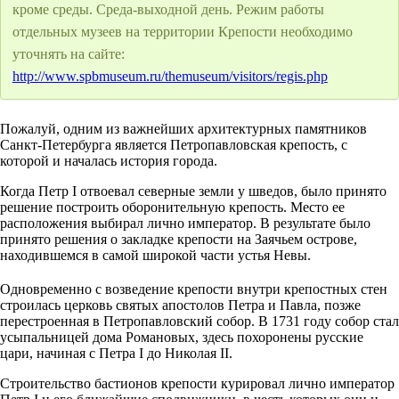
кроме среды. Среда-выходной день. Режим работы
отдельных музеев на территории Крепости необходимо
уточнять на сайте:
http://www.spbmuseum.ru/themuseum/visitors/regis.php
Пожалуй, одним из важнейших архитектурных памятников
Санкт-Петербурга является Петропавловская крепость, с
которой и началась история города.
Когда Петр I отвоевал северные земли у шведов, было принято
решение построить оборонительную крепость. Место ее
расположения выбирал лично император. В результате было
принято решения о закладке крепости на Заячьем острове,
находившемся в самой широкой части устья Невы.
Одновременно с возведение крепости внутри крепостных стен
строилась церковь святых апостолов Петра и Павла, позже
перестроенная в Петропавловский собор. В 1731 году собор стал
усыпальницей дома Романовых, здесь похоронены русские
цари, начиная с Петра I до Николая II.
Строительство бастионов крепости курировал лично император