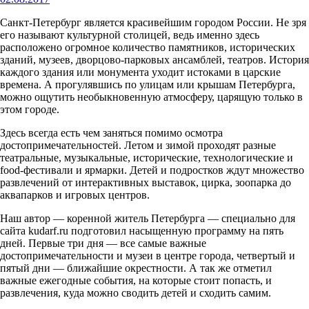
Санкт-Петербург является красивейшим городом России. Не зря
его называют культурной столицей, ведь именно здесь
расположено огромное количество памятников, исторических
зданий, музеев, дворцово-парковых ансамблей, театров. История
каждого здания или монумента уходит истоками в царские
времена. А прогулявшись по улицам или крышам Петербурга,
можно ощутить необыкновенную атмосферу, царящую только в
этом городе.
Здесь всегда есть чем заняться помимо осмотра
достопримечательностей. Летом и зимой проходят разные
театральные, музыкальные, исторические, технологические и
food-фестивали и ярмарки. Детей и подростков ждут множество
развлечений от интерактивных выставок, цирка, зоопарка до
аквапарков и игровых центров.
Наш автор — коренной житель Петербурга — специально для
сайта kudarf.ru подготовил насыщенную программу на пять
дней. Первые три дня — все самые важные
достопримечательности и музеи в центре города, четвертый и
пятый дни — ближайшие окрестности. А так же отметил
важные ежегодные события, на которые стоит попасть, и
развлечения, куда можно сводить детей и сходить самим.