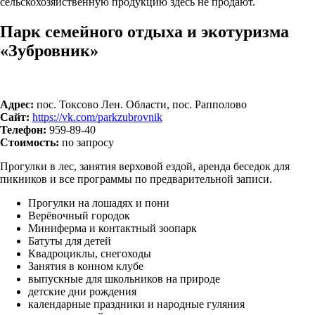
сельскохозяйственную продукцию здесь не продают.
Парк семейного отдыха и экотуризма
«Зубровник»
Адрес:
пос. Токсово Лен. Области, пос. Рапполово
Сайт:
https://vk.com/parkzubrovnik
Телефон:
959-89-40
Стоимость:
по запросу
Прогулки в лес, занятия верховой ездой, аренда беседок для
пикников и все программы по предварительной записи.
Прогулки на лошадях и пони
Верёвочный городок
Миниферма и контактный зоопарк
Батуты для детей
Квадроциклы, снегоходы
Занятия в конном клубе
выпускные для школьников на природе
детские дни рождения
календарные праздники и народные гуляния