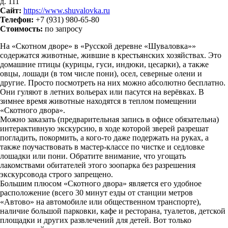
д. 111
Сайт:
https://www.shuvalovka.ru
Телефон:
+7 (931) 980-65-80
Стоимость:
по запросу
На «Скотном дворе» в «Русской деревне «Шуваловка»»
содержатся животные, жившие в крестьянских хозяйствах. Это
домашние птицы (курицы, гуси, индюки, цесарки), а также
овцы, лошади (в том числе пони), осел, северные олени и
другие. Просто посмотреть на них можно абсолютно бесплатно.
Они гуляют в летних вольерах или пасутся на верёвках. В
зимнее время животные находятся в теплом помещении
«Скотного двора».
Можно заказать (предварительная запись в офисе обязательна)
интерактивную экскурсию, в ходе которой зверей разрешат
погладить, покормить, а кого-то даже подержать на руках, а
также поучаствовать в мастер-классе по чистке и седловке
лошадки или пони. Обратите внимание, что угощать
лакомствами обитателей этого зоопарка без разрешения
экскурсовода строго запрещено.
Большим плюсом «Скотного двора» является его удобное
расположение (всего 30 минут езды от станции метров
«Автово» на автомобиле или общественном транспорте),
наличие большой парковки, кафе и ресторана, туалетов, детской
площадки и других развлечений для детей. Вот только