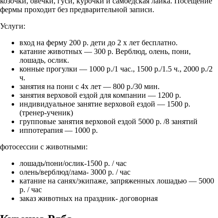
козочки, овечки, гуси, курочки и самоедская лайка. Посещение
фермы проходит без предварительной записи.
Услуги:
вход на ферму 200 р. дети до 2 х лет бесплатно.
катание животных — 300 р. Верблюд, олень, пони,
лошадь, ослик.
конные прогулки — 1000 р./1 час., 1500 р./1.5 ч., 2000 р./2
ч.
занятия на пони с 4х лет — 800 р./30 мин.
занятия верховой ездой для компании — 1200 р.
индивидуальное занятие верховой ездой — 1500 р.
(тренер-ученик)
групповые занятия верховой ездой 5000 р. /8 занятий
иппотерапия — 1000 р.
фотосессии с животными:
лошадь/пони/ослик-1500 р. / час
олень/верблюд/лама- 3000 р. / час
катание на санях/экипаже, запряженных лошадью — 5000
р. / час
заказ животных на праздник- договорная