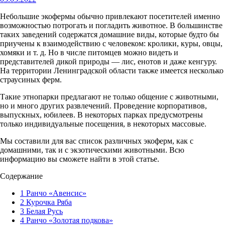
Небольшие экофермы обычно привлекают посетителей именно
возможностью потрогать и погладить животное. В большинстве
таких заведений содержатся домашние виды, которые будто бы
приучены к взаимодействию с человеком: кролики, куры, овцы,
хомяки и т. д. Но в числе питомцев можно видеть и
представителей дикой природы — лис, енотов и даже кенгуру.
На территории Ленинградской области также имеется несколько
страусиных ферм.
Такие этнопарки предлагают не только общение с животными,
но и много других развлечений. Проведение корпоративов,
выпускных, юбилеев. В некоторых парках предусмотрены
только индивидуальные посещения, в некоторых массовые.
Мы составили для вас список различных экоферм, как с
домашними, так и с экзотическими животными. Всю
информацию вы сможете найти в этой статье.
Содержание
1
Ранчо «Авенсис»
2
Курочка Ряба
3
Белая Русь
4
Ранчо «Золотая подкова»