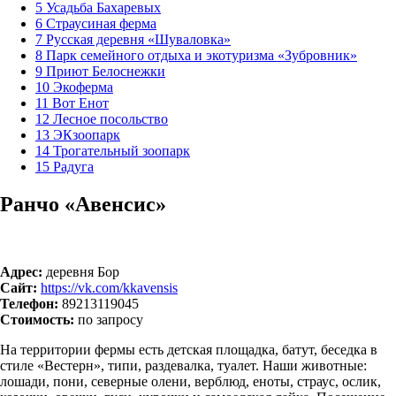
5
Усадьба Бахаревых
6
Страусиная ферма
7
Русская деревня «Шуваловка»
8
Парк семейного отдыха и экотуризма «Зубровник»
9
Приют Белоснежки
10
Экоферма
11
Вот Енот
12
Лесное посольство
13
ЭКзоопарк
14
Трогательный зоопарк
15
Радуга
Ранчо «Авенсис»
Адрес:
деревня Бор
Сайт:
https://vk.com/kkavensis
Телефон:
89213119045
Стоимость:
по запросу
На территории фермы есть детская площадка, батут, беседка в
стиле «Вестерн», типи, раздевалка, туалет. Наши животные:
лошади, пони, северные олени, верблюд, еноты, страус, ослик,