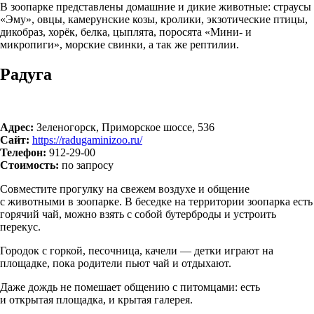
В зоопарке представлены домашние и дикие животные: страусы
«Эму», овцы, камерунские козы, кролики, экзотические птицы,
дикобраз, хорёк, белка, цыплята, поросята «Мини- и
микропиги», морские свинки, а так же рептилии.
Радуга
Адрес:
Зеленогорск, Приморское шоссе, 536
Сайт:
https://radugaminizoo.ru/
Телефон:
912-29-00
Стоимость:
по запросу
Совместите прогулку на свежем воздухе и общение
с животными в зоопарке. В беседке на территории зоопарка есть
горячий чай, можно взять с собой бутерброды и устроить
перекус.
Городок с горкой, песочница, качели — детки играют на
площадке, пока родители пьют чай и отдыхают.
Даже дождь не помешает общению с питомцами: есть
и открытая площадка, и крытая галерея.