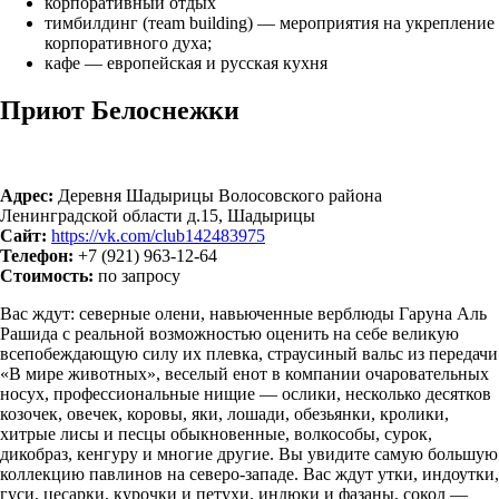
корпоративный отдых
тимбилдинг (тeam building) — мероприятия на укрепление
корпоративного духа;
кафе — европейская и русская кухня
Приют Белоснежки
Адрес:
Деревня Шадырицы Волосовского района
Ленинградской области д.15, Шадырицы
Сайт:
https://vk.com/club142483975
Телефон:
+7 (921) 963-12-64
Стоимость:
по запросу
Вас ждут: северные олени, навьюченные верблюды Гаруна Аль
Рашида с реальной возможностью оценить на себе великую
всепобеждающую силу их плевка, страусиный вальс из передачи
«В мире животных», веселый енот в компании очаровательных
носух, профессиональные нищие — ослики, несколько десятков
козочек, овечек, коровы, яки, лошади, обезьянки, кролики,
хитрые лисы и песцы обыкновенные, волкособы, сурок,
дикобраз, кенгуру и многие другие. Вы увидите самую большую
коллекцию павлинов на северо-западе. Вас ждут утки, индоутки,
гуси, цесарки, курочки и петухи, индюки и фазаны, сокол —