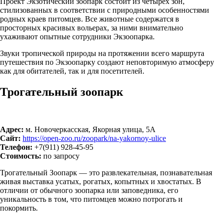
Проект Экзотический зоопарк состоит из четырех зон,
стилизованных в соответствии с природными особенностями
родных краев питомцев. Все животные содержатся в
просторных красивых вольерах, за ними внимательно
ухаживают опытные сотрудники Экзоопарка.
Звуки тропической природы на протяжении всего маршрута
путешествия по Экзоопарку создают неповторимую атмосферу
как для обитателей, так и для посетителей.
Трогательный зоопарк
Адрес:
м. Новочеркасская, Якорная улица, 5А
Сайт:
https://open-zoo.ru/zoopark/na-yakornoy-ulice
Телефон:
+7(911) 928-45-95
Стоимость:
по запросу
Трогательный Зоопарк — это развлекательная, познавательная
живая выставка усатых, рогатых, копытных и хвостатых. В
отличии от обычного зоопарка или заповедника, его
уникальность в том, что питомцев можно потрогать и
покормить.