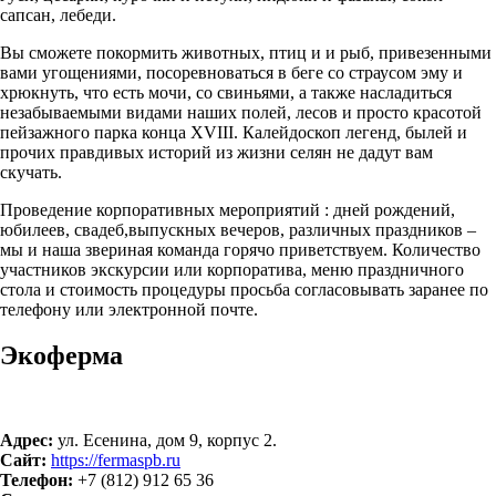
сапсан, лебеди.
Вы сможете покормить животных, птиц и и рыб, привезенными
вами угощениями, посоревноваться в беге со страусом эму и
хрюкнуть, что есть мочи, со свиньями, а также насладиться
незабываемыми видами наших полей, лесов и просто красотой
пейзажного парка конца XVIII. Калейдоскоп легенд, былей и
прочих правдивых историй из жизни селян не дадут вам
скучать.
Проведение корпоративных мероприятий : дней рождений,
юбилеев, свадеб,выпускных вечеров, различных праздников –
мы и наша звериная команда горячо приветствуем. Количество
участников экскурсии или корпоратива, меню праздничного
стола и стоимость процедуры просьба согласовывать заранее по
телефону или электронной почте.
Экоферма
Адрес:
ул. Есенина, дом 9, корпус 2.
Сайт:
https://fermaspb.ru
Телефон:
+7 (812) 912 65 36