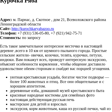
Курочка Ряба
Адрес:
м. Парнас, д. Скотное , дом 21, Всеволожского района
Ленинградской области
Сайт:
http://kurochkaryabazoo.ru
Телефон:
+7 (931) 536-05-80, +7 (921) 942-75-71
Стоимость:
по запросу
Есть такое замечательное интересное местечко в настоящей
деревне ­­­­­­,всего в 10 км от шумного пыльного города. Простые
сельские жители- овечки, козочки, телята, курочки, петухи,
индюки. Вам покажут всех, проведут интересную экскурсию,
объяснят особенности кормления , чтобы общение доставило
удовольствие обеим сторонам и снабдят вас порцией угощения.
уютная крестьянская усадьба,­­­­ богатое чистое подворье —
более 100 животных и пт­­­­иц. Все они общительные и с
хорошим аппетитом.
деревян­­­­ные изба, домашний музей крестьянского быта
красивые народные костюмы для семейных фото
настоящая действующая русская печь
­маст­­­­­­ерские для детей и взрослых
экскурсия, корм животным, каша из русской печки, чай из