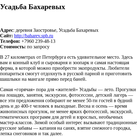
Усадьба Бахаревых
Адрес
: деревня Заостровье, Усадьба Бахаревых
Сайт:
http://baharev.spb.ru
Телефон:
+7960 239-48-13
Стоимость:
по запросу
В 27 километрах от Петербурга есть удивительное место. Здесь
вам и конный клуб и сыроварня и зоопарк и самая настоящая
ферма, в которой можно приобрести экопродукты. Любители
попариться смогут отдохнуть в русской парной и приготовить
шашлыки на мангале прямо перед баней.
Самая «горячая» пора для «жителей» Усадьбы — лето. Прогулки
на лошадях, занятия, экскурсии, фотосессии, детский лагерь —
все эти предложения собирают не менее 50-ти гостей в будний
день и до 400-т человек в выходные. Весна и осень — время
живописных прогулок, не менее ярких фотосессий, экскурсий,
тематических программ для детей и взрослых, необычных
мастер-классов. Зимой особый интерес вызывают традиционные
русские забавы — катания на санях, взятие снежного городка,
лепка снеговиков и так далее.