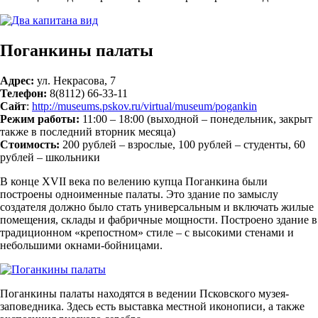
Поганкины палаты
Адрес:
ул. Некрасова, 7
Телефон:
8(8112) 66-33-11
Сайт
:
http://museums.pskov.ru/virtual/museum/pogankin
Режим работы:
11:00 – 18:00 (выходной – понедельник, закрыт
также в последний вторник месяца)
Стоимость:
200 рублей – взрослые, 100 рублей – студенты, 60
рублей – школьники
В конце XVII века по велению купца Поганкина были
построены одноименные палаты. Это здание по замыслу
создателя должно было стать универсальным и включать жилые
помещения, склады и фабричные мощности. Построено здание в
традиционном «крепостном» стиле – с высокими стенами и
небольшими окнами-бойницами.
Поганкины палаты находятся в ведении Псковского музея-
заповедника. Здесь есть выставка местной иконописи, а также