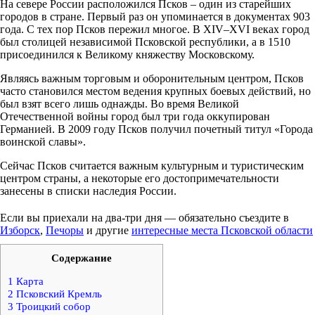
На севере России расположился Псков – один из старейших
городов в стране. Первый раз он упоминается в документах 903
года. С тех пор Псков пережил многое. В XIV–XVI веках город
был столицей независимой Псковской республики, а в 1510
присоединился к Великому княжеству Московскому.
Являясь важным торговым и оборонительным центром, Псков
часто становился местом ведения крупных боевых действий, но
был взят всего лишь однажды. Во время Великой
Отечественной войны город был три года оккупирован
Германией. В 2009 году Псков получил почетный титул «Города
воинской славы».
Сейчас Псков считается важным культурным и туристическим
центром страны, а некоторые его достопримечательности
занесены в списки наследия России.
Если вы приехали на два-три дня — обязательно съездите в
Изборск
,
Печоры
и другие
интересные места Псковской области
Содержание
1
Карта
2
Псковский Кремль
3
Троицкий собор