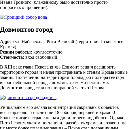
Ивана Грозного (блаженному было достаточно просто
попросить о прощении).
Довмонтов город
Адрес:
ул. Набережная Реки Великой (территория Псковского
Кремля)
Режим работы:
круглосуточно
Стоимость:
вход свободный
В XIII веке глава Пскова князь Довмонт решил расширить
территорию города и начал пристраивать к стенам Крома новые
здания. Постепенно на территории площадью полтора гектара
вырос небольшой город с домами, храмами и улицами.
Довмонтов город стал полноправной частью Пскова.
Уникальным его делала концентрация сакральных объектов –
всего археологи насчитали 18 соборов, церквей и храмов!
Больше нигде в стране не находили ничего подобного. Однако,
Петр І своим указом постановил разобрать храмы и возвести на
их месте более полезные здания – Псков стал пограничным