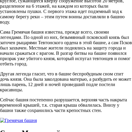
круглое, сужающееся кверху сооружение высотой 20 метров,
разделенное на 6 этажей, на каждом из которых были
установлены пушки. С первого этажа идет подземный ход к
самому берегу реки – этим путем воины доставляли в башню
воду.
Сама Гремячая башня известна, прежде всего, своими
легендами. По одной из них, безымянный псковский князь был
заточен рыцарями Тевтонского ордена в этой башне, а сам Псков
был захвачен. Местные жители поднялись на защиту города и
начали сражаться с врагом. В разгар битвы на башне появился
призрак уже убитого князя, который испугал тевтонцев и помог
отбить город.
Другая легенда гласит, что в башне беспробудным сном спит
дочь князя. Она была заколдована матерью, а разбудить ее может
лишь парень, 12 дней и ночей проведший подле постели
красавицы.
Сейчас башня постепенно разрушается, верхняя часть накрыта
временной крышей, т.к. старая крыша обвалилась. Внизу у
башни также сохранились части крепостных стен.