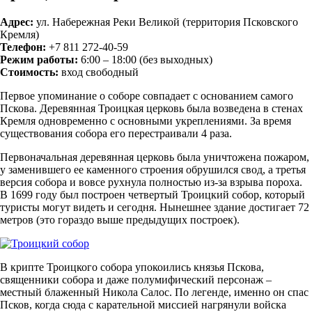
Адрес:
ул. Набережная Реки Великой (территория Псковского
Кремля)
Телефон:
+7 811 272-40-59
Режим работы:
6:00 – 18:00 (без выходных)
Стоимость:
вход свободный
Первое упоминание о соборе совпадает с основанием самого
Пскова. Деревянная Троицкая церковь была возведена в стенах
Кремля одновременно с основными укреплениями. За время
существования собора его перестраивали 4 раза.
Первоначальная деревянная церковь была уничтожена пожаром,
у заменившего ее каменного строения обрушился свод, а третья
версия собора и вовсе рухнула полностью из-за взрыва пороха.
В 1699 году был построен четвертый Троицкий собор, который
туристы могут видеть и сегодня. Нынешнее здание достигает 72
метров (это гораздо выше предыдущих построек).
В крипте Троицкого собора упокоились князья Пскова,
священники собора и даже полумифический персонаж –
местный блаженный Никола Салос. По легенде, именно он спас
Псков, когда сюда с карательной миссией нагрянули войска