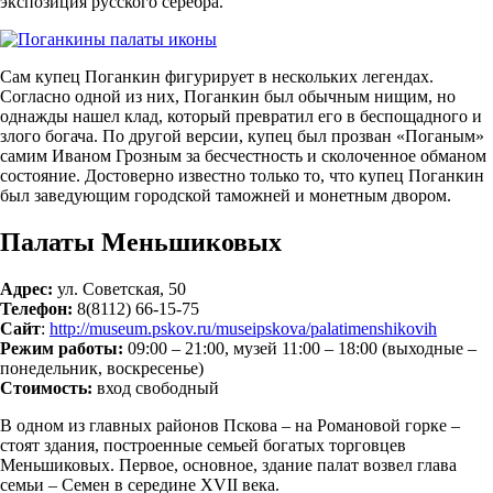
экспозиция русского серебра.
Сам купец Поганкин фигурирует в нескольких легендах.
Согласно одной из них, Поганкин был обычным нищим, но
однажды нашел клад, который превратил его в беспощадного и
злого богача. По другой версии, купец был прозван «Поганым»
самим Иваном Грозным за бесчестность и сколоченное обманом
состояние. Достоверно известно только то, что купец Поганкин
был заведующим городской таможней и монетным двором.
Палаты Меньшиковых
Адрес:
ул. Советская, 50
Телефон:
8(8112) 66-15-75
Сайт
:
http://museum.pskov.ru/museipskova/palatimenshikovih
Режим работы:
09:00 – 21:00, музей 11:00 – 18:00 (выходные –
понедельник, воскресенье)
Стоимость:
вход свободный
В одном из главных районов Пскова – на Романовой горке –
стоят здания, построенные семьей богатых торговцев
Меньшиковых. Первое, основное, здание палат возвел глава
семьи – Семен в середине XVII века.