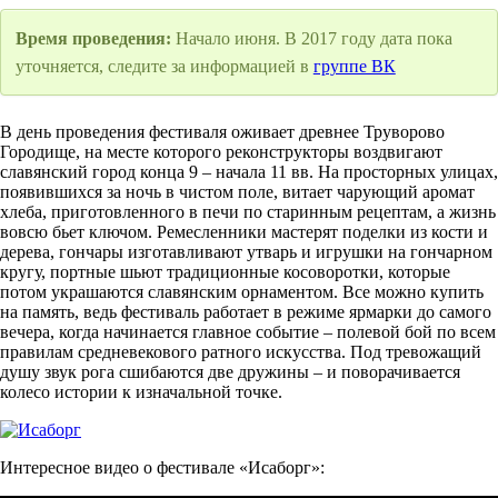
Время проведения:
Начало июня. В 2017 году дата пока
уточняется, следите за информацией в
группе ВК
В день проведения фестиваля оживает древнее Труворово
Городище, на месте которого реконструкторы воздвигают
славянский город конца 9 – начала 11 вв. На просторных улицах,
появившихся за ночь в чистом поле, витает чарующий аромат
хлеба, приготовленного в печи по старинным рецептам, а жизнь
вовсю бьет ключом. Ремесленники мастерят поделки из кости и
дерева, гончары изготавливают утварь и игрушки на гончарном
кругу, портные шьют традиционные косоворотки, которые
потом украшаются славянским орнаментом. Все можно купить
на память, ведь фестиваль работает в режиме ярмарки до самого
вечера, когда начинается главное событие – полевой бой по всем
правилам средневекового ратного искусства. Под тревожащий
душу звук рога сшибаются две дружины – и поворачивается
колесо истории к изначальной точке.
Интересное видео о фестивале «Исаборг»: