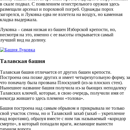
в скале подвал. С появлением огнестрельного оружия здесь
размещали арсенал и пороховой погреб. Однажды порох
загорелся, и Луковка едва не взлетела на воздух, но каменная
кладка выдержала.
Луковка – самая низкая из башен Изборской крепости, но,
несмотря на это, именно с ее высоты открывается самый
лучший вид на долину.
Талавская башня
Талавская башня отличается от других башен крепости.
Построена она позже других и имеет четырехугольную форму, за
что поначалу была прозвана Плоскушей (из-за плоских стен).
Нынешнее название башня получила из-за бьющих неподалеку
Талавских ключей, которые, в свою очередь, получили имя от
некогда жившего здесь племени «толова».
Башня построена над самым обрывом и прикрывала не только
свой участок стены, но и Талавский захаб (захаб – укрепление
над воротами), образуя вместе с ним так называемый «коридор
смерти», в который попадали враги, желающие вынести
тараном ворота.