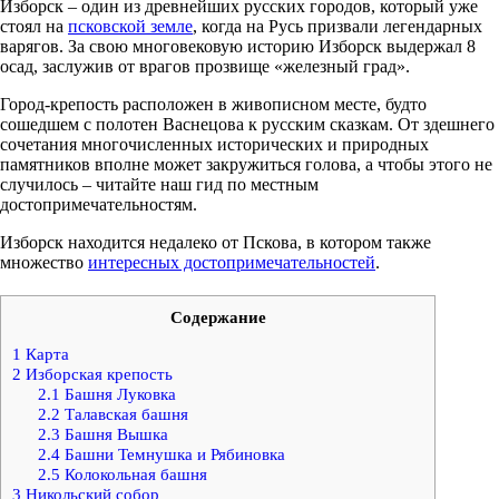
Изборск – один из древнейших русских городов, который уже
стоял на
псковской земле
, когда на Русь призвали легендарных
варягов. За свою многовековую историю Изборск выдержал 8
осад, заслужив от врагов прозвище «железный град».
Город-крепость расположен в живописном месте, будто
сошедшем с полотен Васнецова к русским сказкам. От здешнего
сочетания многочисленных исторических и природных
памятников вполне может закружиться голова, а чтобы этого не
случилось – читайте наш гид по местным
достопримечательностям.
Изборск находится недалеко от Пскова, в котором также
множество
интересных достопримечательностей
.
Содержание
1
Карта
2
Изборская крепость
2.1
Башня Луковка
2.2
Талавская башня
2.3
Башня Вышка
2.4
Башни Темнушка и Рябиновка
2.5
Колокольная башня
3
Никольский собор