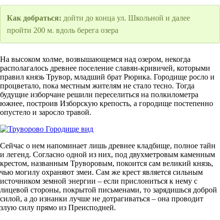
Как добраться:
дойти до конца ул. Школьной и далее
пройти 200 м. вдоль берега озера
На высоком холме, возвышающемся над озером, некогда
располагалось древнее поселение славян-кривичей, которыми
правил князь Трувор, младший брат Рюрика. Городище росло и
процветало, пока местным жителям не стало тесно. Тогда
будущие изборчане решили переселиться на полкилометра
южнее, построив Изборскую крепость, а городище постепенно
опустело и заросло травой.
Сейчас о нем напоминает лишь древнее кладбище, полное тайн
и легенд. Согласно одной из них, под двухметровым каменным
крестом, названным Труворовым, покоится сам великий князь,
чью могилу охраняют змеи. Сам же крест является сильным
источником земной энергии – если прислониться к нему с
лицевой стороны, покрытой письменами, то зарядишься доброй
силой, а до изнанки лучше не дотрагиваться – она проводит
злую силу прямо из Преисподней.