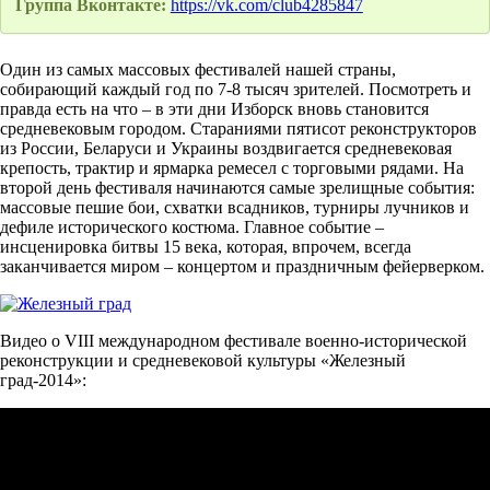
Группа Вконтакте:
https://vk.com/club4285847
Один из самых массовых фестивалей нашей страны,
собирающий каждый год по 7-8 тысяч зрителей. Посмотреть и
правда есть на что – в эти дни Изборск вновь становится
средневековым городом. Стараниями пятисот реконструкторов
из России, Беларуси и Украины воздвигается средневековая
крепость, трактир и ярмарка ремесел с торговыми рядами. На
второй день фестиваля начинаются самые зрелищные события:
массовые пешие бои, схватки всадников, турниры лучников и
дефиле исторического костюма. Главное событие –
инсценировка битвы 15 века, которая, впрочем, всегда
заканчивается миром – концертом и праздничным фейерверком.
Видео о VIII международном фестивале военно-исторической
реконструкции и средневековой культуры «Железный
град-2014»: