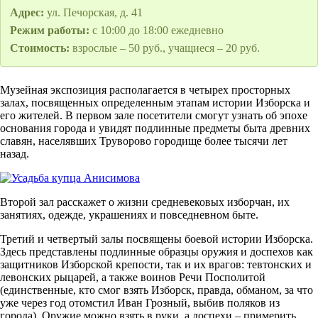
Адрес:
ул. Печорская, д. 41
Режим работы:
с 10:00 до 18:00 ежедневно
Стоимость:
взрослые – 50 руб., учащиеся – 20 руб.
Музейная экспозиция располагается в четырех просторных
залах, посвященных определенным этапам истории Изборска и
его жителей. В первом зале посетители смогут узнать об эпохе
основания города и увидят подлинные предметы быта древних
славян, населявших Труворово городище более тысячи лет
назад.
Второй зал расскажет о жизни средневековых изборчан, их
занятиях, одежде, украшениях и повседневном быте.
Третий и четвертый залы посвящены боевой истории Изборска.
Здесь представлены подлинные образцы оружия и доспехов как
защитников Изборской крепости, так и их врагов: тевтонских и
левонских рыцарей, а также воинов Речи Посполитой
(единственные, кто смог взять Изборск, правда, обманом, за что
уже через год отомстил Иван Грозный, выбив поляков из
города). Оружие можно взять в руки, а доспехи – примерить.