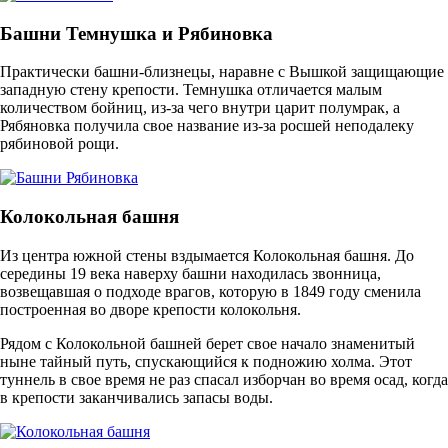
Башни Темнушка и Рябиновка
Практически башни-близнецы, наравне с Вышкой защищающие
западную стену крепости. Темнушка отличается малым
количеством бойниц, из-за чего внутри царит полумрак, а
Рябяновка получила свое название из-за росшей неподалеку
рябиновой рощи.
Колокольная башня
Из центра южной стены вздымается Колокольная башня. До
середины 19 века наверху башни находилась звонница,
возвещавшая о подходе врагов, которую в 1849 году сменила
построенная во дворе крепости колокольня.
Рядом с Колокольной башней берет свое начало знаменитый
ныне тайный путь, спускающийся к подножию холма. Этот
туннель в свое время не раз спасал изборчан во время осад, когда
в крепости заканчивались запасы воды.