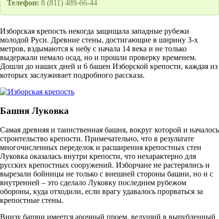
Телефон:
8 (811) 489-66-44
Изборская крепость некогда защищала западные рубежи
молодой Руси. Древние стены, достигающие в ширину 3-х
метров, вздымаются к небу с начала 14 века и не только
выдержали немало осад, но и прошли проверку временем.
Дошли до наших дней и 6 башен Изборской крепости, каждая из
которых заслуживает подробного рассказа.
Башня Луковка
Самая древняя и таинственная башня, вокруг которой и началось
строительство крепости. Примечательно, что в результате
многочисленных переделок и расширения крепостных стен
Луковка оказалась внутри крепости, что нехарактерно для
русских крепостных сооружений. Изборчане не растерялись и
вырезали бойницы не только с внешней стороны башни, но и с
внутренней – это сделало Луковку последним рубежом
обороны, куда отходили, если врагу удавалось прорваться за
крепостные стены.
Внизу башни имеется арочный проем, ведущий в вырубленный