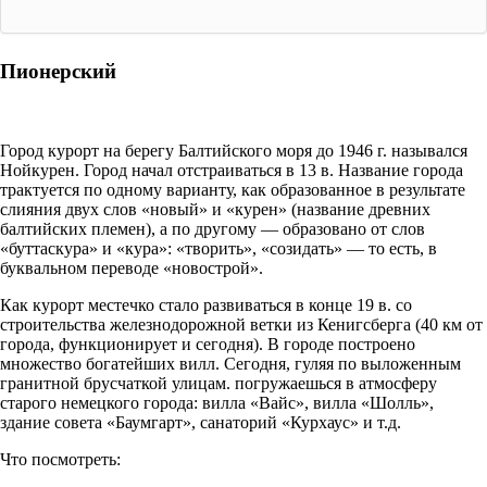
Пионерский
Город курорт на берегу Балтийского моря до 1946 г. назывался
Нойкурен. Город начал отстраиваться в 13 в. Название города
трактуется по одному варианту, как образованное в результате
слияния двух слов «новый» и «курен» (название древних
балтийских племен), а по другому — образовано от слов
«буттаскура» и «кура»: «творить», «созидать» — то есть, в
буквальном переводе «новострой».
Как курорт местечко стало развиваться в конце 19 в. со
строительства железнодорожной ветки из Кенигсберга (40 км от
города, функционирует и сегодня). В городе построено
множество богатейших вилл. Сегодня, гуляя по выложенным
гранитной брусчаткой улицам. погружаешься в атмосферу
старого немецкого города: вилла «Вайс», вилла «Шолль»,
здание совета «Баумгарт», санаторий «Курхаус» и т.д.
Что посмотреть: