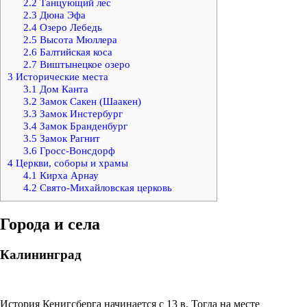
2.2
Танцующий лес
2.3
Дюна Эфа
2.4
Озеро Лебедь
2.5
Высота Мюллера
2.6
Балтийская коса
2.7
Виштынецкое озеро
3
Исторические места
3.1
Дом Канта
3.2
Замок Сакен (Шаакен)
3.3
Замок Инстербург
3.4
Замок Бранденбург
3.5
Замок Рагнит
3.6
Гросс-Вонсдорф
4
Церкви, соборы и храмы
4.1
Кирха Арнау
4.2
Свято-Михайловская церковь
Города и села
Калининград
История Кенигсберга начинается с 13 в. Тогда на месте