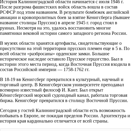
История Калининградской области начинается с июля 1946 г.
После разгрома фашистских войск область вошла в состав
РСФСР под этим названием. В результате бомбежек английской
авиации и кровопролитных боев за взятие Кенигсберга (бывшее
название столицы Пруссии) в апреле 1945 г. город стоял в
руинах. Несмотря на это, удалось восстановить многие
памятники вековой истории самого западного региона России.
В музеях области хранятся артефакты, свидетельствующие о
присутствии на этой территории прусских племен еще в 5 в. По
всей области «разбросаны» орденские замки. Большое
историческое наследие оставило Прусское герцогство. Был в
истории этого места период, когда Восточная Пруссия входила в
состав Российской империи — 1758-1762 гг.
В 18-19 вв Кенигсберг превратился в культурный, научный и
торговый центр. В Кенигсбергском университете преподавал
всемирно известный философ И. Кант. Был открыт
Кёнигсбергский морской судоходный канал, работала торговая
биржа. Кенигсберг превратился в столицу Восточной Пруссии.
Сегодня у гостей Калининградской области есть возможность
побывать в Европе, не покидая пределов России. Архитектура и
история края кардинально отличается от всей страны.