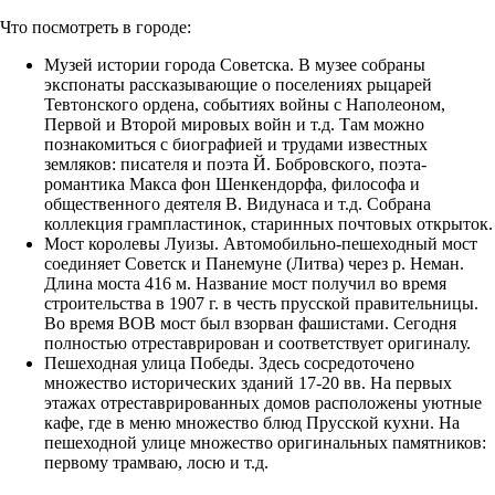
Что посмотреть в городе:
Музей истории города Советска. В музее собраны
экспонаты рассказывающие о поселениях рыцарей
Тевтонского ордена, событиях войны с Наполеоном,
Первой и Второй мировых войн и т.д. Там можно
познакомиться с биографией и трудами известных
земляков: писателя и поэта Й. Бобровского, поэта-
романтика Макса фон Шенкендорфа, философа и
общественного деятеля В. Видунаса и т.д. Собрана
коллекция грампластинок, старинных почтовых открыток.
Мост королевы Луизы. Автомобильно-пешеходный мост
соединяет Советск и Панемуне (Литва) через р. Неман.
Длина моста 416 м. Название мост получил во время
строительства в 1907 г. в честь прусской правительницы.
Во время ВОВ мост был взорван фашистами. Сегодня
полностью отреставрирован и соответствует оригиналу.
Пешеходная улица Победы. Здесь сосредоточено
множество исторических зданий 17-20 вв. На первых
этажах отреставрированных домов расположены уютные
кафе, где в меню множество блюд Прусской кухни. На
пешеходной улице множество оригинальных памятников:
первому трамваю, лосю и т.д.