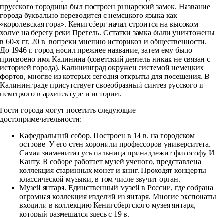
прусского городища был построен рыцарский замок. Название
города буквально переводится с немецкого языка как
«королевская гора». Кенигсберг начал строится на высоком
холме на берегу реки Прегель. Остатки замка были уничтожены
в 60-х гг. 20 в. вопреки мнению историков и общественности.
До 1946 г. город носил прежнее название, затем ему было
присвоено имя Калинина (советский деятель никак не связан с
историей города). Калининград окружен системой немецких
фортов, многие из которых сегодня открыты для посещения. В
Калининграде присутствует своеобразный синтез русского и
немецкого в архитектуре и истории.
Гости города могут посетить следующие
достопримечательности:
Кафедральный собор. Построен в 14 в. на городском
острове. У его стен хоронили профессоров университета.
Самая знаменитая усыпальница принадлежит философу И.
Канту. В соборе работает музей ученого, представлена
коллекция старинных монет и книг. Проходят концерты
классической музыки, в том числе звучит орган.
Музей янтаря. Единственный музей в России, где собрана
огромная коллекция изделий из янтаря. Многие экспонаты
входили в коллекцию Кенигсбергского музея янтаря,
который размещался здесь с 19 в.