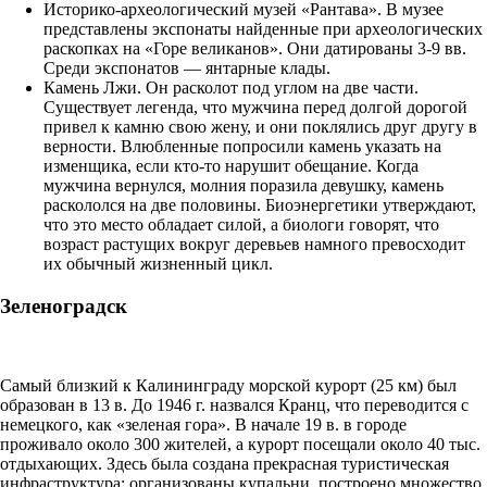
Историко-археологический музей «Рантава». В музее
представлены экспонаты найденные при археологических
раскопках на «Горе великанов». Они датированы 3-9 вв.
Среди экспонатов — янтарные клады.
Камень Лжи. Он расколот под углом на две части.
Существует легенда, что мужчина перед долгой дорогой
привел к камню свою жену, и они поклялись друг другу в
верности. Влюбленные попросили камень указать на
изменщика, если кто-то нарушит обещание. Когда
мужчина вернулся, молния поразила девушку, камень
раскололся на две половины. Биоэнергетики утверждают,
что это место обладает силой, а биологи говорят, что
возраст растущих вокруг деревьев намного превосходит
их обычный жизненный цикл.
Зеленоградск
Самый близкий к Калининграду морской курорт (25 км) был
образован в 13 в. До 1946 г. назвался Кранц, что переводится с
немецкого, как «зеленая гора». В начале 19 в. в городе
проживало около 300 жителей, а курорт посещали около 40 тыс.
отдыхающих. Здесь была создана прекрасная туристическая
инфраструктура: организованы купальни, построено множество