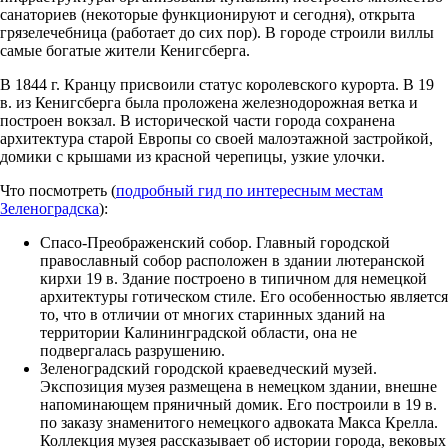
санаториев (некоторые функционируют и сегодня), открыта
грязелечебница (работает до сих пор). В городе строили виллы
самые богатые жители Кенигсберга.
В 1844 г. Кранцу присвоили статус королевского курорта. В 19
в. из Кенигсберга была проложена железнодорожная ветка и
построен вокзал. В исторической части города сохранена
архитектура старой Европы со своей малоэтажной застройкой,
домики с крышами из красной черепицы, узкие улочки.
Что посмотреть (
подробный гид по интересным местам
Зеленоградска
):
Спасо-Преображенский собор. Главный городской
православный собор расположен в здании лютеранской
кирхи 19 в. Здание построено в типичном для немецкой
архитектуры готическом стиле. Его особенностью является
то, что в отличии от многих старинных зданий на
территории Калининградской области, она не
подвергалась разрушению.
Зеленоградский городской краеведческий музей.
Экспозиция музея размещена в немецком здании, внешне
напоминающем пряничный домик. Его построили в 19 в.
по заказу знаменитого немецкого адвоката Макса Крелла.
Коллекция музея рассказывает об истории города, вековых