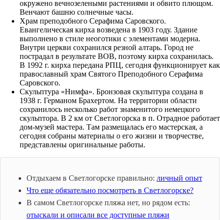
окружено вечнозелеными растениями и обвито плющом.
Венчают башню солнечные часы.
Храм преподобного Серафима Саровского.
Евангелическая кирха возведена в 1903 году. Здание
выполнено в стиле неоготики с элементами модерна.
Внутри церкви сохранился резной алтарь. Город не
пострадал в результате ВОВ, поэтому кирха сохранилась.
В 1992 г. кирха передана РПЦ, сегодня функционирует как
православный храм Святого Преподобного Серафима
Саровского.
Скульптура «Нимфа». Бронзовая скульптура создана в
1938 г. Германом Брахертом. На территории области
сохранилось несколько работ знаменитого немецкого
скульптора. В 2 км от Светлогорска в п. Отрадное работает
дом-музей мастера. Там размещалась его мастерская, а
сегодня собраны материалы о его жизни и творчестве,
представлены оригинальные работы.
Отдыхаем в Светлогорске правильно:
личный опыт
Что еще обязательно посмотреть в Светлогорске?
В самом Светлогорске пляжа нет, но рядом есть:
отыскали и описали все доступные пляжи