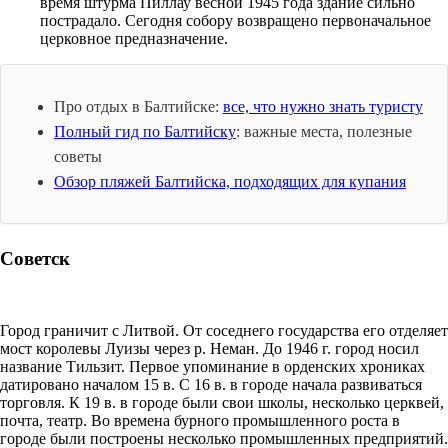
время штурма Пиллау весной 1945 года здание сильно
пострадало. Сегодня собору возвращено первоначальное
церковное предназначение.
Про отдых в Балтийске:
все, что нужно знать туристу
Полный гид по Балтийску
: важные места, полезные
советы
Обзор пляжей Балтийска, подходящих для купания
Советск
Город граничит с Литвой. От соседнего государства его отделяет
мост королевы Луизы через р. Неман. До 1946 г. город носил
название Тильзит. Первое упоминание в орденских хрониках
датировано началом 15 в. С 16 в. в городе начала развиваться
торговля. К 19 в. в городе были свои школы, несколько церквей,
почта, театр. Во времена бурного промышленного роста в
городе были построены несколько промышленных предприятий.