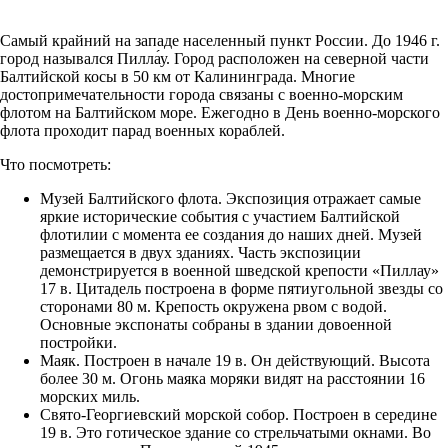
Самый крайний на западе населенный пункт России. До 1946 г.
город назывался Пилла́у. Город расположен на северной части
Балтийской косы в 50 км от Калининграда. Многие
достопримечательности города связаны с военно-морским
флотом на Балтийском море. Ежегодно в День военно-морского
флота проходит парад военных кораблей.
Что посмотреть:
Музей Балтийского флота. Экспозиция отражает самые
яркие исторические события с участием Балтийской
флотилии с момента ее создания до наших дней. Музей
размещается в двух зданиях. Часть экспозиции
демонстрируется в военной шведской крепости «Пиллау»
17 в. Цитадель построена в форме пятиугольной звезды со
сторонами 80 м. Крепость окружена рвом с водой.
Основные экспонаты собраны в здании довоенной
постройки.
Маяк. Построен в начале 19 в. Он действующий. Высота
более 30 м. Огонь маяка моряки видят на расстоянии 16
морских миль.
Свято-Георгиевский морской собор. Построен в середине
19 в. Это готическое здание со стрельчатыми окнами. Во