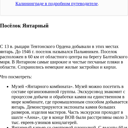
Калининграде в подробном путеводителе
.
Посёлок Янтарный
С 13 в. рыцари Тевтонского Ордена добывали в этих местах
янтарь. До 1946 г. поселок назывался Пальмникен. Поселок
расположен в 60 км от областного центра на берегу Балтийского
моря. В Янтарном самые широкие и чистые песчаные пляжи в
области. Сохранились немецкие жилые застройки и кирхи.
Что посмотреть:
Музей «Янтарного комбината». Музей можно посетить в
составе организованной группы. Экскурсовод знакомит с
процессом добычи и обработки камня на единственном в
мире комбинате, где промышленным способом добывается
янтарь. Демонстрируются экспонаты камня больших
размеров, изделия мастеров. Часть экскурсии проходит в
шахте «Анна», где в конце ВОВ были расстреляны около 3
тыс. евреев-узников концлагерей.
Янтарный карьер со смотровой площадкой. С высоты 60 м