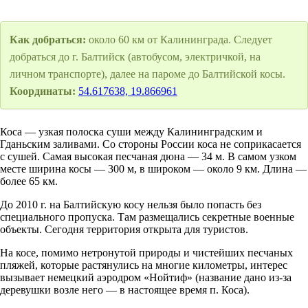
Как добраться:
около 60 км от Калининграда. Следует
добраться до г. Балтийск (автобусом, электричкой, на
личном транспорте), далее на пароме до Балтийской косы.
Координаты:
54.617638, 19.866961
Коса — узкая полоска суши между Калининградским и
Гданьским заливами. Со стороны России коса не соприкасается
с сушей. Самая высокая песчаная дюна — 34 м. В самом узком
месте ширина косы — 300 м, в широком — около 9 км. Длина —
более 65 км.
До 2010 г. на Балтийскую косу нельзя было попасть без
специального пропуска. Там размещались секретные военные
объекты. Сегодня территория открыта для туристов.
На косе, помимо нетронутой природы и чистейших песчаных
пляжей, которые растянулись на многие километры, интерес
вызывает немецкий аэродром «Нойтиф» (название дано из-за
деревушки возле него — в настоящее время п. Коса).