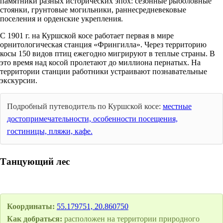
памятники разных исторических эпох: сезонные рыболовные
стоянки, грунтовые могильники, раннесредневековые
поселения и орденские укрепления.
С 1901 г. на Куршской косе работает первая в мире
орнитологическая станция «Фрингилла». Через территорию
косы 150 видов птиц ежегодно мигрируют в теплые страны. В
это время над косой пролетают до миллиона пернатых. На
территории станции работники устраивают познавательные
экскурсии.
Подробный путеводитель по Куршской косе:
местные
достопримечательности, особенности посещения,
гостиницы, пляжи, кафе.
Танцующий лес
Координаты:
55.179751, 20.860750
Как добраться:
расположен на территории природного