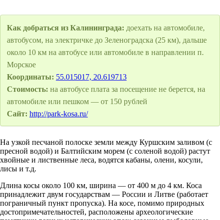
Как добраться из Калининграда:
доехать на автомобиле,
автобусом, на электричке до Зеленоградска (25 км), дальше
около 10 км на автобусе или автомобиле в направлении п.
Морское
Координаты:
55.015017, 20.619713
Стоимость:
на автобусе плата за посещение не берется, на
автомобиле или пешком — от 150 рублей
Сайт:
http://park-kosa.ru/
На узкой песчаной полоске земли между Куршским заливом (с
пресной водой) и Балтийским морем (с соленой водой) растут
хвойные и лиственные леса, водятся кабаны, олени, косули,
лисы и т.д.
Длина косы около 100 км, ширина — от 400 м до 4 км. Коса
принадлежит двум государствам — России и Литве (работает
пограничный пункт пропуска). На косе, помимо природных
достопримечательностей, расположены археологические