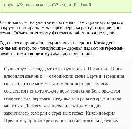
парка «Куршская коса» (37 км), п. Рыбачий
Сосновый лес на участке косы около 1 км странным образом
закручен в спираль. Некоторые деревья растут параллельно
земле. Объяснения этому феномену найти пока не удалось.
Вдоль леса проложены туристические тропы. Когда дует
сильный ветер, то «танцующие» деревья издают интересный
звук, напоминающий музыкальную мелодию.
Существует легенда, что это звучит арфа Прединии. В нее
влюбился язычник — самбийский князь Бартий. Прединия
сказала, что не может стать женой иноверца. Князь
согласился принять чужую веру, если сила Бога окажется
сильнее силы деревьев. Девушка заиграла на арфе и стала
молиться. Деревья затанцевали, а когда мелодия
закончилась, замерли с странных позах. Князь поверил
Прединии, принял христианство и женился на девушке.