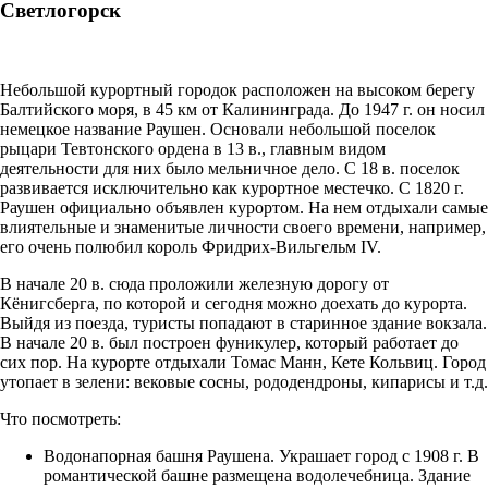
Светлогорск
Небольшой курортный городок расположен на высоком берегу
Балтийского моря, в 45 км от Калининграда. До 1947 г. он носил
немецкое название Раушен. Основали небольшой поселок
рыцари Тевтонского ордена в 13 в., главным видом
деятельности для них было мельничное дело. С 18 в. поселок
развивается исключительно как курортное местечко. С 1820 г.
Раушен официально объявлен курортом. На нем отдыхали самые
влиятельные и знаменитые личности своего времени, например,
его очень полюбил король Фридрих-Вильгельм IV.
В начале 20 в. сюда проложили железную дорогу от
Кёнигсберга, по которой и сегодня можно доехать до курорта.
Выйдя из поезда, туристы попадают в старинное здание вокзала.
В начале 20 в. был построен фуникулер, который работает до
сих пор. На курорте отдыхали Томас Манн, Кете Кольвиц. Город
утопает в зелени: вековые сосны, рододендроны, кипарисы и т.д.
Что посмотреть:
Водонапорная башня Раушена. Украшает город с 1908 г. В
романтической башне размещена водолечебница. Здание