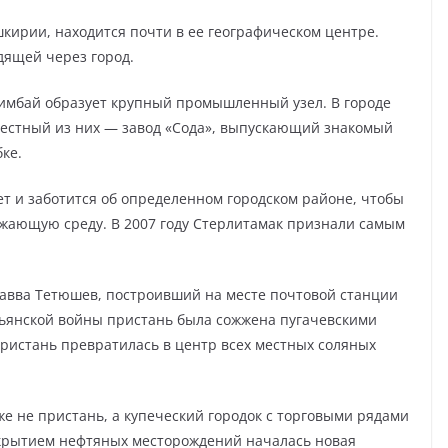
кирии, находится почти в ее географическом центре.
дящей через город.
шимбай образует крупный промышленный узел. В городе
естный из них — завод «Сода», выпускающий знакомый
ке.
т и заботится об определенном городском районе, чтобы
жающую среду. В 2007 году Стерлитамак признали самым
Савва Тетюшев, построивший на месте почтовой станции
стьянской войны пристань была сожжена пугачевскими
пристань превратилась в центр всех местных соляных
уже не пристань, а купеческий городок с торговыми рядами
ткрытием нефтяных месторождений началась новая