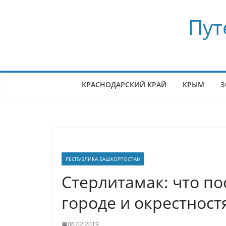
Перейти
Пут
к
содержимому
КРАСНОДАРСКИЙ КРАЙ
КРЫМ
З
РЕСПУБЛИКА БАШКОРТОСТАН
Стерлитамак: что по
городе и окрестност
06.02.2019