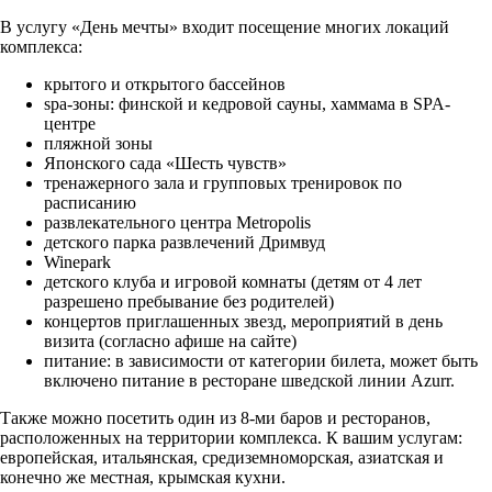
В услугу «День мечты» входит посещение многих локаций
комплекса:
крытого и открытого бассейнов
spa-зоны: финской и кедровой сауны, хаммама в SPA-
центре
пляжной зоны
Японского сада «Шесть чувств»
тренажерного зала и групповых тренировок по
расписанию
развлекательного центра Metropolis
детского парка развлечений Дримвуд
Winepark
детского клуба и игровой комнаты (детям от 4 лет
разрешено пребывание без родителей)
концертов приглашенных звезд, мероприятий в день
визита (согласно афише на сайте)
питание: в зависимости от категории билета, может быть
включено питание в ресторане шведской линии Azurr.
Также можно посетить один из 8-ми баров и ресторанов,
расположенных на территории комплекса. К вашим услугам:
европейская, итальянская, средиземноморская, азиатская и
конечно же местная, крымская кухни.