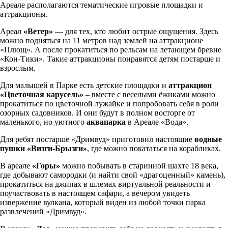
Ареале располагаются тематические игровые площадки и
аттракционы.
Ареал
«Ветер»
— для тех, кто любит острые ощущения. Здесь
можно подняться на 11 метров над землей на аттракционе
«Плющ». А после прокатиться по рельсам на летающем бревне
«Кон-Тики». Такие аттракционы понравятся детям постарше и
взрослым.
Для малышей в Парке есть детские площадки и
аттракцион
«Цветочная карусель»
– вместе с веселыми ёжиками можно
прокатиться по цветочной лужайке и попробовать себя в роли
озорных садовников. И они будут в полном восторге от
маленького, но уютного
аквапарка
в Ареале «Вода».
Для ребят постарше «Дримвуд» приготовил настоящие
водные
пушки «Визги-Брызги»
, где можно покататься на корабликах.
В ареале
«Горы»
можно побывать в старинной шахте 18 века,
где добывают самородки (и найти свой «драгоценный» камень),
прокатиться на джипах в шлемах виртуальной реальности и
поучаствовать в настоящем сафари, а вечером увидеть
извержение вулкана, который виден из любой точки парка
развлечений «Дримвуд».