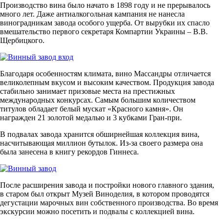
Производство вина было начато в 1898 году и не прерывалось
много лет. Даже антиалкогольная кампания не нанесла
виноградникам завода особого ущерба. От вырубки их спасло
вмешательство первого секретаря Компартии Украины – В.В.
Щербицкого.
Благодаря особенностям климата, вино Массандры отличается
великолепным вкусом и высоким качеством. Продукция завода
стабильно занимает призовые места на престижных
международных конкурсах. Самым большим количеством
титулов обладает белый мускат «Красного камня». Он
награжден 21 золотой медалью и 3 кубками Гран-при.
В подвалах завода хранится обширнейшая коллекция вина,
насчитывающая миллион бутылок. Из-за своего размера она
была занесена в книгу рекордов Гиннеса.
После расширения завода и постройки нового главного здания,
в старом был открыт Музей Виноделия, в котором проводятся
дегустации марочных вин собственного производства. Во время
экскурсии можно посетить и подвалы с коллекцией вина.