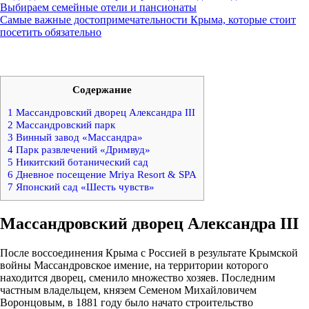
Выбираем семейные отели и пансионаты
Самые важные достопримечательности Крыма, которые стоит
посетить обязательно
Содержание
1
Массандровский дворец Александра III
2
Массандровский парк
3
Винный завод «Массандра»
4
Парк развлечений «Дримвуд»
5
Никитский ботанический сад
6
Дневное посещение Mriya Resort & SPA
7
Японский сад «Шесть чувств»
Массандровский дворец Александра III
После воссоединения Крыма с Россией в результате Крымской
войны Массандровское имение, на территории которого
находится дворец, сменило множество хозяев. Последним
частным владельцем, князем Семеном Михайловичем
Воронцовым, в 1881 году было начато строительство