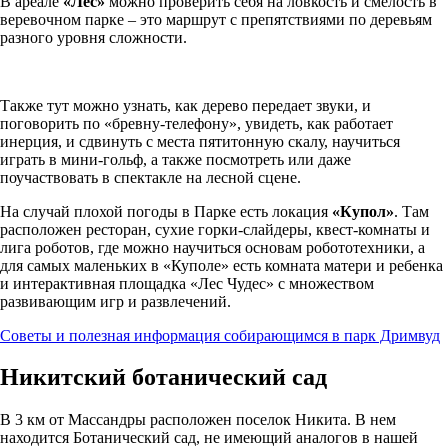
В ареале
«Лес»
можно проверить себя на ловкость и смелость в
веревочном парке – это маршрут с препятствиями по деревьям
разного уровня сложности.
Также тут можно узнать, как дерево передает звуки, и
поговорить по «бревну-телефону», увидеть, как работает
инерция, и сдвинуть с места пятитонную скалу, научиться
играть в мини-гольф, а также посмотреть или даже
поучаствовать в спектакле на лесной сцене.
На случай плохой погоды в Парке есть локация
«Купол»
. Там
расположен ресторан, сухие горки-слайдеры, квест-комнаты и
лига роботов, где можно научиться основам робототехники, а
для самых маленьких в «Куполе» есть комната матери и ребенка
и интерактивная площадка «Лес Чудес» с множеством
развивающим игр и развлечений.
Советы и полезная информация собирающимся в парк Дримвуд
Никитский ботанический сад
В 3 км от Массандры расположен поселок Никита. В нем
находится Ботанический сад, не имеющий аналогов в нашей