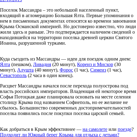
Поселок Массандра – это небольшой населенный пункт,
входящий в агломерацию Большая Ялта. Первые упоминания о
нем в письменных документах относятся ко времени завоевания
Крыма Османской империей. Но достоверно известно, что люди
жили здесь и раньше. Это подтверждается наличием сведений о
находившейся на территории поселка древней церкви Святого
Иоанна, разрушенной турками.
Куда съездить из Массандры — идеи для поездок одним днем:
Ялта
(пешком),
Ливадия
(20 минут),
Кореиз и Мисхор
(30
минут),
Алушта
(40 минут),
Форос
(1 час),
Симеиз
(1 час),
Севастополь
(2 часа в один конец).
Расцвет Массандры начался после перехода полуострова под
власть российских императоров. Владеющая ей некоторое время
Софья Потоцкая даже планировала основать на месте селения
столицу Крыма под названием Софиеполь, но ее желание не
сбылось. Большинство современных достопримечательностей
поселка появились после покупки поселка царской семьей.
Как добраться в Крым эффективнее —
на самолете
или
поезде
?
Подходит ли Южный берег Крыма для отдыха с детьми?