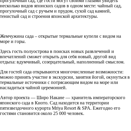
прогулочный сад, где гости могут своими глазами увидеть
несколько видов японских садов в одном месте: чайный сад,
прогулочный сад с ручьем и прудом, сухой сад камней,
тенистый сад и строения японской архитектуры.
Жемчужина сада – открытые термальные купели с видом на
море и горы.
Здесь гость полуострова в поисках новых развлечений и
впечатлений сможет открыть для себя новый, другой вид
отдыха: вдумчивый, созерцательный, наполненный смыслом.
Для гостей сада открываются многочисленные возможности:
можно принять участие в экскурсии, занятия йогой, окунуться в
термальные источники с потрясающим видом на море или
насладиться чайной церемонией.
Автор проекта — Широ Накане — хранитель императорского
японского сада в Киото. Сад находится на территории
пятизвездочного курорта Mriya Resort & SPA. Ежегодно его
гостями становится около 25 000 человек.