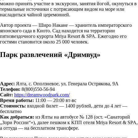
можно принять участие в экскурсии, занятия йогой, окунуться в
термальные источники с потрясающим видом на море или
насладиться чайной церемонией.
Автор проекта — Широ Накане — хранитель императорского
японского сада в Киото. Сад находится на территории
пятизвездочного курорта Mriya Resort & SPA. Ежегодно его
гостями становится около 25 000 человек.
Парк развлечений «Дримвуд»
Адрес:
Ялта, с. Оползневое, ул. Генерала Острякова, 9А
Телефон:
8(800)550-56-94
Сайт:
https://dreamwoodpark.com/
Время работы:
11:00 — 20:00 вт-вс
Стоимость:
входной билет — 1400 рублей, дети до 4 лет —
бесплатно
Как добраться:
из Ялты на автобусе № 128 (ост. «Санаторий
„Зори России“»), далее пешком к КПП отеля Mriya Resort & SPA,
а оттуда — на бесплатном трансфере.