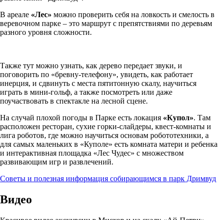
В ареале
«Лес»
можно проверить себя на ловкость и смелость в
веревочном парке – это маршрут с препятствиями по деревьям
разного уровня сложности.
Также тут можно узнать, как дерево передает звуки, и
поговорить по «бревну-телефону», увидеть, как работает
инерция, и сдвинуть с места пятитонную скалу, научиться
играть в мини-гольф, а также посмотреть или даже
поучаствовать в спектакле на лесной сцене.
На случай плохой погоды в Парке есть локация
«Купол»
. Там
расположен ресторан, сухие горки-слайдеры, квест-комнаты и
лига роботов, где можно научиться основам робототехники, а
для самых маленьких в «Куполе» есть комната матери и ребенка
и интерактивная площадка «Лес Чудес» с множеством
развивающим игр и развлечений.
Советы и полезная информация собирающимся в парк Дримвуд
Видео