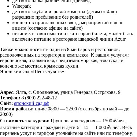
детского парка развлечений Дримвуд
Winepark
детского клуба и игровой комнаты (детям от 4 лет
разрешено пребывание без родителей)
концертов приглашенных звезд, мероприятий в день
визита (согласно афише на сайте)
питание: в зависимости от категории билета, может быть
включено питание в ресторане шведской линии Azurr.
Также можно посетить один из 8-ми баров и ресторанов,
расположенных на территории комплекса. К вашим услугам:
европейская, итальянская, средиземноморская, азиатская и
конечно же местная, крымская кухни.
Японский сад «Шесть чувств»
Адрес:
Ялта, с. Оползневое, улица Генерала Острякова, 9
Телефон:
8 (800)
222-48-12
Сайт:
японский-сад.рф
Время работы:
пн-вс 08:00 — 22:00 (с сентября по май — до
20:00)
Стоимость экскурсии:
Групповая экскурсия — 1500 ₽/чел,
льготные категории граждан и дети 6 –14 — 1 000 ₽/ чел. Весь
перечень услуг и тарифов уточняйте на сайте или по телефону.