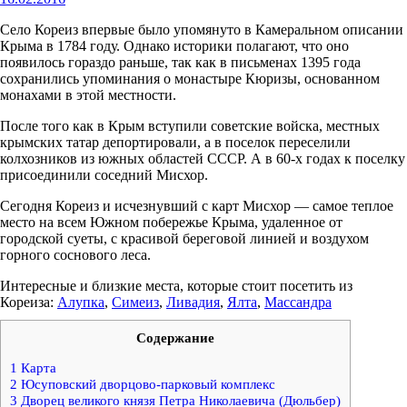
Село Кореиз впервые было упомянуто в Камеральном описании
Крыма в 1784 году. Однако историки полагают, что оно
появилось гораздо раньше, так как в письменах 1395 года
сохранились упоминания о монастыре Кюризы, основанном
монахами в этой местности.
После того как в Крым вступили советские войска, местных
крымских татар депортировали, а в поселок переселили
колхозников из южных областей СССР. А в 60-х годах к поселку
присоединили соседний Мисхор.
Сегодня Кореиз и исчезнувший с карт Мисхор — самое теплое
место на всем Южном побережье Крыма, удаленное от
городской суеты, с красивой береговой линией и воздухом
горного соснового леса.
Интересные и близкие места, которые стоит посетить из
Кореиза:
Алупка
,
Симеиз
,
Ливадия
,
Ялта
,
Массандра
Содержание
1
Карта
2
Юсуповский дворцово-парковый комплекс
3
Дворец великого князя Петра Николаевича (Дюльбер)