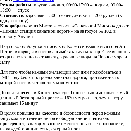
Режим работы:
круглогодично, 09:00-17:00 – подъем, 09:00-
18:00 — спуск
Стоимость:
взрослый – 300 рублей, детский – 200 рублей (в
одну сторону)
Как добраться:
из Мисхора от ост. «Санаторий Мисхор» до ост.
«Нижняя станция канатной дороги» на автобусе № 102, в
сторону Алупки
Над городом Алупка и поселком Кореиз возвышается гора Ай-
Петри, входящая в состав ансамбля крымских гор. С ее вершины
открываются, по настоящему, красивые виды на Черное море и
Ялту.
Для того чтобы каждый желающий мог ими полюбоваться в
1987 году была построена канатная дорога, протяженность
которой составляет около 3 километров.
Дорога занесена в Книгу рекордов Гинесса как имеющая самый
длинный безопорный пролет ─ 1670 метров. Подъем на гору
занимает 15 минут.
В целях повышения качества и безопасности перед каждым
запуском и в течение дня все оборудование тщательно
проверяется, в каждом вагоне имеются опытные проводники, а
на каждой станции есть дежурный пост.