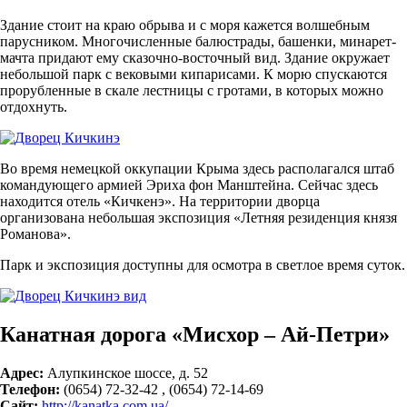
Здание стоит на краю обрыва и с моря кажется волшебным
парусником. Многочисленные балюстрады, башенки, минарет-
мачта придают ему сказочно-восточный вид. Здание окружает
небольшой парк с вековыми кипарисами. К морю спускаются
прорубленные в скале лестницы с гротами, в которых можно
отдохнуть.
Во время немецкой оккупации Крыма здесь располагался штаб
командующего армией Эриха фон Манштейна. Сейчас здесь
находится отель «Кичкенэ». На территории дворца
организована небольшая экспозиция «Летняя резиденция князя
Романова».
Парк и экспозиция доступны для осмотра в светлое время суток.
Канатная дорога «Мисхор – Ай-Петри»
Адрес:
Алупкинское шоссе, д. 52
Телефон:
(0654) 72-32-42 , (0654) 72-14-69
Сайт:
http://kanatka.com.ua/