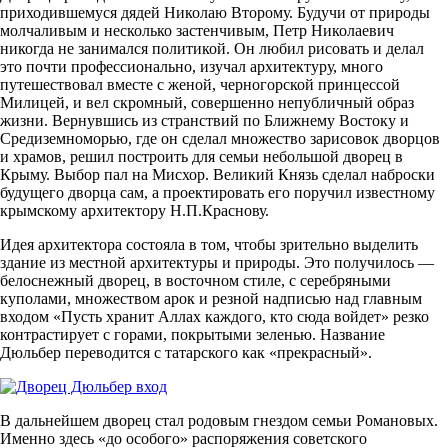
приходившемуся дядей Николаю Второму. Будучи от природы
молчаливым и несколько застенчивым, Петр Николаевич
никогда не занимался политикой. Он любил рисовать и делал
это почти профессионально, изучал архитектуру, много
путешествовал вместе с женой, черногорской принцессой
Милицей, и вел скромный, совершенно непубличный образ
жизни. Вернувшись из странствий по Ближнему Востоку и
Средиземноморью, где он сделал множество зарисовок дворцов
и храмов, решил построить для семьи небольшой дворец в
Крыму. Выбор пал на Мисхор. Великий Князь сделал наброски
будущего дворца сам, а проектировать его поручил известному
крымскому архитектору Н.П.Краснову.
Идея архитектора состояла в том, чтобы зрительно выделить
здание из местной архитектуры и природы. Это получилось —
белоснежный дворец, в восточном стиле, с серебряными
куполами, множеством арок и резной надписью над главным
входом «Пусть хранит Аллах каждого, кто сюда войдет» резко
контрастирует с горами, покрытыми зеленью. Название
Дюльбер переводится с татарского как «прекрасный».
В дальнейшем дворец стал родовым гнездом семьи Романовых.
Именно здесь «до особого» распоряжения советского