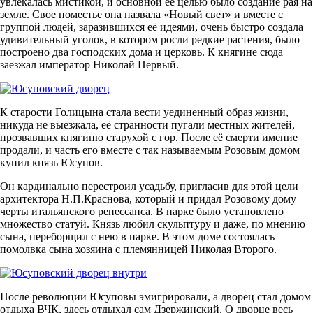
увлекалась мистикой, и основной её целью было создание рая на
земле. Свое поместье она назвала «Новый свет» и вместе с
группой людей, заразившихся её идеями, очень быстро создала
удивительный уголок, в котором росли редкие растения, было
построено два господских дома и церковь. К княгине сюда
заезжал император Николай Первый.
К старости Голицына стала вести уединенный образ жизни,
никуда не выезжала, её странности пугали местных жителей,
прозвавших княгиню старухой с гор. После её смерти имение
продали, и часть его вместе с так называемым Розовым домом
купил князь Юсупов.
Он кардинально перестроил усадьбу, пригласив для этой цели
архитектора Н.П.Краснова, который и придал Розовому дому
черты итальянского ренессанса. В парке было установлено
множество статуй. Князь любил скульптуру и даже, по мнению
сына, переборщил с нею в парке. В этом доме состоялась
помолвка сына хозяина с племянницей Николая Второго.
После революции Юсуповы эмигрировали, а дворец стал домом
отдыха ВЧК, здесь отдыхал сам Дзержинский. О дворце весь