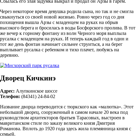
Сбылась его злая задумка выкрал и продал он Арзы в гарем.
Через некоторое время девушка родила сына, но так и не смогла
свыкнуться со своей новой жизнью. Ровно через год со дня
похищения вышла Арзы с младенцем на руках на обрыв
высокого берега и бросилась в воды Босфорского пролива. В тот
же вечер к горному фонтану из волн Черного моря выплыла
русалка с младенцем на руках. И теперь каждый год в один и
тот же день фонтан начинает сильнее струиться, а на берег
выплывает русалка с ребенком и тихо плачет, любуясь на
деревню.
Дворец Кичкинэ
Адрес:
Алупкинское шоссе
Телефон:
(84341) 24-84-02
Название дворца переводится с тюркского как «малютка». Этот
небольшой дворец, сооруженный в самом начале 20 века под
руководством архитекторов братьев Тарасовых, выстроен в
мавританском стиле по заказу великого князя Дмитрия
Романова. Вплоть до 1920 года здесь жила племянница князя с
семьей.