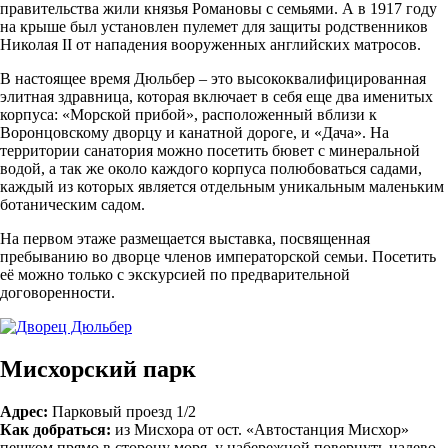
правительства жили князья Романовы с семьями. А в 1917 году
на крыше был установлен пулемет для защиты родственников
Николая II от нападения вооруженных английских матросов.
В настоящее время Дюльбер – это высококвалифицированная
элитная здравница, которая включает в себя еще два именитых
корпуса: «Морской прибой», расположенный вблизи к
Воронцовскому дворцу и канатной дороге, и «Дача». На
территории санатория можно посетить бювет с минеральной
водой, а так же около каждого корпуса полюбоваться садами,
каждый из которых является отдельным уникальным маленьким
ботаническим садом.
На первом этаже размещается выставка, посвященная
пребыванию во дворце членов императорской семьи. Посетить
её можно только с экскурсией по предварительной
договоренности.
Мисхорский парк
Адрес:
Парковый проезд 1/2
Как добраться:
из Мисхора от ост. «Автостанция Мисхор»
пешком прямо в сторону моря, у набережной повернуть налево