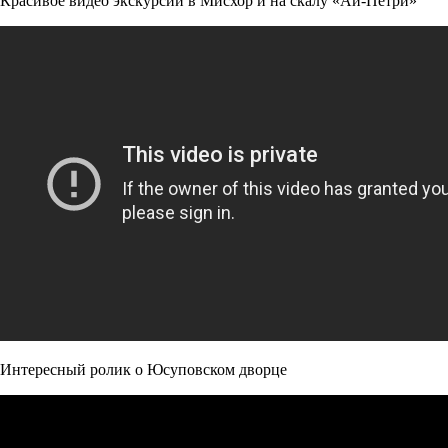
Красивое видео экскурсии в Мисхор и на скалу «Ай-Петри»
Интересный ролик о Юсуповском дворце