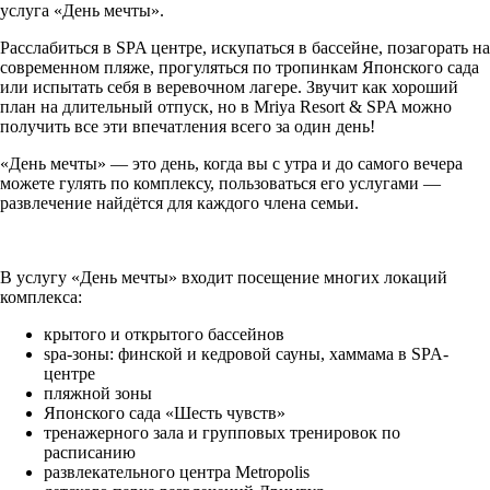
услуга «День мечты».
Расслабиться в SPA центре, искупаться в бассейне, позагорать на
современном пляже, прогуляться по тропинкам Японского сада
или испытать себя в веревочном лагере. Звучит как хороший
план на длительный отпуск, но в Mriya Resort & SPA можно
получить все эти впечатления всего за один день!
«День мечты» — это день, когда вы с утра и до самого вечера
можете гулять по комплексу, пользоваться его услугами —
развлечение найдётся для каждого члена семьи.
В услугу «День мечты» входит посещение многих локаций
комплекса:
крытого и открытого бассейнов
spa-зоны: финской и кедровой сауны, хаммама в SPA-
центре
пляжной зоны
Японского сада «Шесть чувств»
тренажерного зала и групповых тренировок по
расписанию
развлекательного центра Metropolis