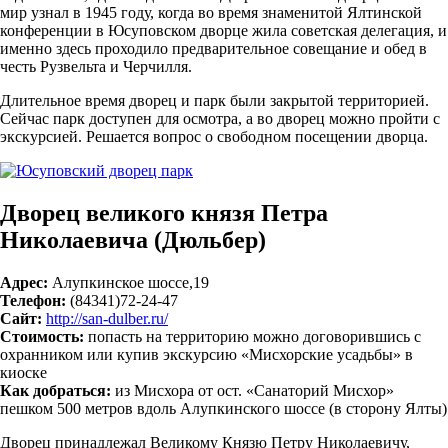
мир узнал в 1945 году, когда во время знаменитой Ялтинской
конференции в Юсуповском дворце жила советская делегация, и
именно здесь проходило предварительное совещание и обед в
честь Рузвельта и Черчилля.
Длительное время дворец и парк были закрытой территорией.
Сейчас парк доступен для осмотра, а во дворец можно пройти с
экскурсией. Решается вопрос о свободном посещении дворца.
Дворец великого князя Петра
Николаевича (Дюльбер)
Адрес:
Алупкинское шоссе,19
Телефон:
(84341)72-24-47
Сайт:
http://san-dulber.ru/
Стоимость:
попасть на территорию можно договорившись с
охранником или купив экскурсию «Мисхорские усадьбы» в
киоске
Как добраться:
из Мисхора от ост. «Санаторий Мисхор»
пешком 500 метров вдоль Алупкинского шоссе (в сторону Ялты)
Дворец принадлежал Великому Князю Петру Николаевичу,