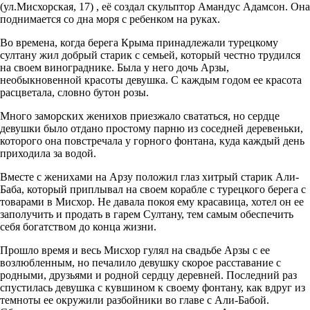
(ул.Мисхорская, 17) , её создал скульптор Амандус Адамсон. Она
поднимается со дна моря с ребенком на руках.
Во времена, когда берега Крыма принадлежали турецкому
султану жил добрый старик с семьей, который честно трудился
на своем винограднике. Была у него дочь Арзы,
необыкновенной красоты девушка. С каждым годом ее красота
расцветала, словно бутон розы.
Много заморских женихов приезжало свататься, но сердце
девушки было отдано простому парню из соседней деревеньки,
которого она повстречала у горного фонтана, куда каждый день
приходила за водой.
Вместе с женихами на Арзу положил глаз хитрый старик Али-
Баба, который приплывал на своем корабле с турецкого берега с
товарами в Мисхор. Не давала покоя ему красавица, хотел он ее
заполучить и продать в гарем Султану, тем самым обеспечить
себя богатством до конца жизни.
Прошло время и весь Мисхор гулял на свадьбе Арзы с ее
возлюбленным, но печалило девушку скорое расставание с
родными, друзьями и родной сердцу деревней. Последний раз
спустилась девушка с кувшином к своему фонтану, как вдруг из
темноты ее окружили разбойники во главе с Али-Бабой.