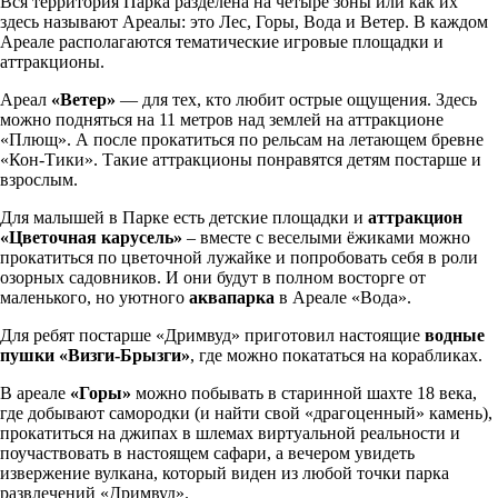
Вся территория Парка разделена на четыре зоны или как их
здесь называют Ареалы: это Лес, Горы, Вода и Ветер. В каждом
Ареале располагаются тематические игровые площадки и
аттракционы.
Ареал
«Ветер»
— для тех, кто любит острые ощущения. Здесь
можно подняться на 11 метров над землей на аттракционе
«Плющ». А после прокатиться по рельсам на летающем бревне
«Кон-Тики». Такие аттракционы понравятся детям постарше и
взрослым.
Для малышей в Парке есть детские площадки и
аттракцион
«Цветочная карусель»
– вместе с веселыми ёжиками можно
прокатиться по цветочной лужайке и попробовать себя в роли
озорных садовников. И они будут в полном восторге от
маленького, но уютного
аквапарка
в Ареале «Вода».
Для ребят постарше «Дримвуд» приготовил настоящие
водные
пушки «Визги-Брызги»
, где можно покататься на корабликах.
В ареале
«Горы»
можно побывать в старинной шахте 18 века,
где добывают самородки (и найти свой «драгоценный» камень),
прокатиться на джипах в шлемах виртуальной реальности и
поучаствовать в настоящем сафари, а вечером увидеть
извержение вулкана, который виден из любой точки парка
развлечений «Дримвуд».