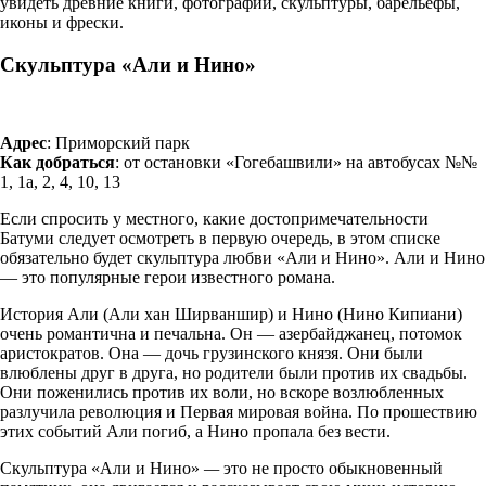
увидеть древние книги, фотографии, скульптуры, барельефы,
иконы и фрески.
Скульптура «Али и Нино»
Адрес
: Приморский парк
Как добраться
: от остановки «Гогебашвили» на автобусах №№
1, 1а, 2, 4, 10, 13
Если спросить у местного, какие достопримечательности
Батуми следует осмотреть в первую очередь, в этом списке
обязательно будет скульптура любви «Али и Нино». Али и Нино
— это популярные герои известного романа.
История Али (Али хан Ширваншир) и Нино (Нино Кипиани)
очень романтична и печальна. Он — азербайджанец, потомок
аристократов. Она — дочь грузинского князя. Они были
влюблены друг в друга, но родители были против их свадьбы.
Они поженились против их воли, но вскоре возлюбленных
разлучила революция и Первая мировая война. По прошествию
этих событий Али погиб, а Нино пропала без вести.
Скульптура «Али и Нино»
—
это не просто обыкновенный