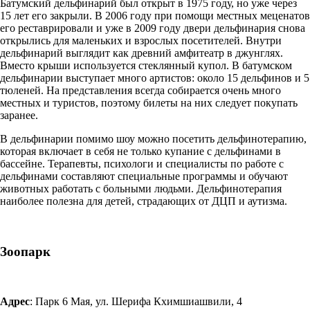
Батумский дельфинарий был открыт в 1975 году, но уже через
15 лет его закрыли. В 2006 году при помощи местных меценатов
его реставрировали и уже в 2009 году двери дельфинария снова
открылись для маленьких и взрослых посетителей. Внутри
дельфинарий выглядит как древний амфитеатр в джунглях.
Вместо крыши используется стеклянный купол. В батумском
дельфинарии выступает много артистов: около 15 дельфинов и 5
тюленей. На представления всегда собирается очень много
местных и туристов, поэтому билеты на них следует покупать
заранее.
В дельфинарии помимо шоу можно посетить дельфинотерапию,
которая включает в себя не только купание с дельфинами в
бассейне. Терапевты, психологи и специалисты по работе с
дельфинами составляют специальные программы и обучают
животных работать с больными людьми. Дельфинотерапия
наиболее полезна для детей, страдающих от ДЦП и аутизма.
Зоопарк
Адрес
: Парк 6 Мая, ул. Шерифа Кхимшиашвили, 4