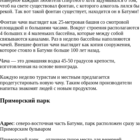
Наверное каждый любитель спиртного хоть задумывался о том,
чтоб на свете существовал фонтан, с которого алкоголь лился бы
рекой. Так вот такой фонтан существует, находится он в Батуми!
Фонтан чачи выглядит как 25-метровая башня со смотровой
площадкой и большими часами. Вокруг строения располагаются
4 больших и 4 маленьких бассейна, которые между собой
связываются каналами. Раз в неделю бассейны наполняются
чачей. Внешне фонтан чачи выглядит как копия сооружения,
которое стояло в Батуми больше 100 лет назад.
Чача — это домашняя водка 45-50 градусов крепости,
изготовленная на основе винограда.
Каждую неделю туристам и местным предлагается
продегустировать новую чачу. Таким образом производители
напитка знакомят людей с новым продуктом.
Приморский парк
Адрес
: северо-восточная часть Батуми, парк расположен сразу за
Приморским бульваром
Приморский парк
—
отличное тихое место для вечерней