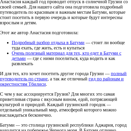
Анастасия каждый год проводит отпуск в солнечной Грузии со
своей семьей. Для нашего сайта она подготовила подробный
путеводитель по красивым и важным местам Батуми, которые
стоит посетить в первую очередь и которые будут интересны
взрослым и детям.
Этот же автор Анастасия подготовила:
Подробный разбор отдыха в Батуми
— стоит ли вообще
туда ехать, где жить, есть и купаться
Очень полезный материал для тех, кто едет в Батуми с
детьми
— где с ними поселиться, куда водить и как
развлекать
И для тех, кто хочет посетить другие города Грузии —
полный
путеводитель по стране
, а так же отличный
гид по районам и
окрестностям Тбилиси
.
С чем у вас ассоциируется Грузия? Для многих это самая
приветливая страна с вкусным вином, едой, потрясающей
культурой и природой. Каждый грузинский городок
—
отдельный уникальный мир, атмосферой которого можно
наслаждаться бесконечно.
Батуми
—
это столица грузинской республики Аджария, город
находится на побережье Черного моря. В Батуми отлично