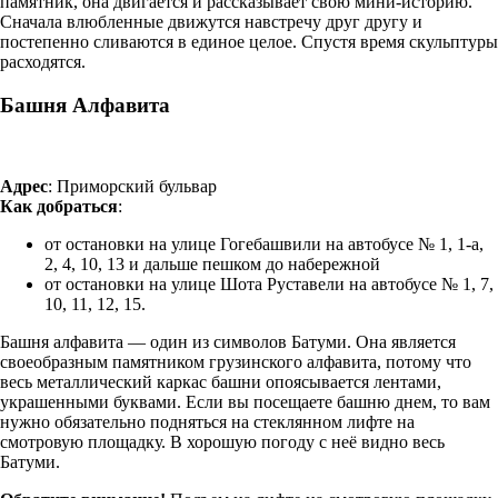
памятник, она двигается и рассказывает свою мини-историю.
Сначала влюбленные движутся навстречу друг другу и
постепенно сливаются в единое целое. Спустя время скульптуры
расходятся.
Башня Алфавита
Адрес
: Приморский бульвар
Как добраться
:
от остановки на улице Гогебашвили на автобусе № 1, 1-а,
2, 4, 10, 13 и дальше пешком до набережной
от остановки на улице Шота Руставели на автобусе № 1, 7,
10, 11, 12, 15.
Башня алфавита — один из символов Батуми. Она является
своеобразным памятником грузинского алфавита, потому что
весь металлический каркас башни опоясывается лентами,
украшенными буквами. Если вы посещаете башню днем, то вам
нужно обязательно подняться на стеклянном лифте на
смотровую площадку. В хорошую погоду с неё видно весь
Батуми.