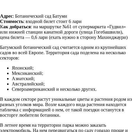
Адрес
: Ботанический сад Батуми
Стоимость
: входной билет стоит 6 лари
К
ак добраться
: на маршрутке №61 от супермаркета «Гудвил»
или нижней станции канатной дороги (улица Гогебашвили),
цена билета — 0,6 лари (ехать нужно в сторону Махинджаури)
Батумский ботанический сад считается одним из крупнейших
садов во всей Европе. Территория сада поделена на несколько
секторов:
Японский;
Мексиканский;
Азиатский;
Австралийский;
Североамериканский и несколько других.
В каждом секторе растут уникальные цветы и растения родом из
разных уголков мира. Возле каждого вида растения находится
табличка с информацией о нем, от такой поездки останутся в
восторге любители ботаники.
В летнее время на территории парка можно заказать
электромобиль. На нем передвигаться по саду гораздо проще и