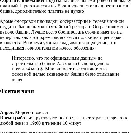
Обратите внимание!
Подъем на лифте на смотровую площадку
платный. При этом если вы бронировали столик в ресторане в
башне, дополнительно платить не нужно
Кроме смотровой площадки, обсерватории и телевизионной
студии в башне находится тайский ресторан. Он расположен в
куполе башни. Лучше всего бронировать столик именно на
вечер, так как в это время включается подсветка и ресторан
вращается. Во время ужина складывается ощущение, что
находишься горизонтальном колесе обозрения.
Интересно, что по официальным данным на
строительство башни Алфавита было выделено
почти 34 млн $. Многие местные считают, что
основной целью возведения башни было отмывание
денег.
Фонтан чачи
Адрес
: Морской вокзал
Время работы
: круглосуточно, но чача льется раз в неделю (в
любой день) в 19:00 в течение 10 минут