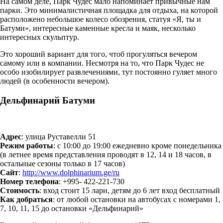
На самом деле, Парк Чудес мало напоминает привычные нам
парки. Это минималистичная площадка для отдыха, на которой
расположено небольшое колесо обозрения, статуя «Я, ты и
Батуми», интересные каменные кресла и маяк, несколько
интересных скульптур.
Это хороший вариант для того, чтоб прогуляться вечером
самому или в компании. Несмотря на то, что Парк Чудес не
особо изобилирует развлечениями, тут постоянно гуляет много
людей (в особенности вечером).
Дельфинарий Батуми
Адрес
: улица Руставелли 51
Режим работы
: с 10:00 до 19:00 ежедневно кроме понедельника
(в летнее время представления проводят в 12, 14 и 18 часов, в
остальные сезоны только в 17 часов)
Сайт
:
http://www.dolphinarium.ge/ru
Номер телефона
: +995- 422-221-730
Стоимость
: вход стоит 15 лари, детям до 6 лет вход бесплатный
Как добраться
: от любой остановки на автобусах с номерами 1,
7, 10, 11, 15 до остановки «Дельфинарий»