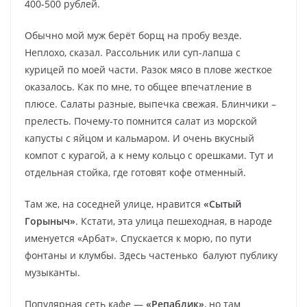
400-500 рублей.
Обычно мой муж берёт борщ на пробу везде.
Неплохо, сказал. Рассольник или суп-лапша с
курицей по моей части. Разок мясо в плове жесткое
оказалось. Как по мне, то общее впечатление в
плюсе. Салаты разные, выпечка свежая. Блинчики –
прелесть. Почему-то помнится салат из морской
капусты с яйцом и кальмаром. И очень вкусный
компот с курагой, а к нему кольцо с орешками. Тут и
отдельная стойка, где готовят кофе отменный.
Там же, на соседней улице, нравится
«Сытый
Горыныч»
. Кстати, эта улица пешеходная, в народе
именуется «Арбат». Спускается к морю, по пути
фонтаны и клумбы. Здесь частенько балуют публику
музыканты.
Популярная сеть кафе —
«Репаблик»
, но там