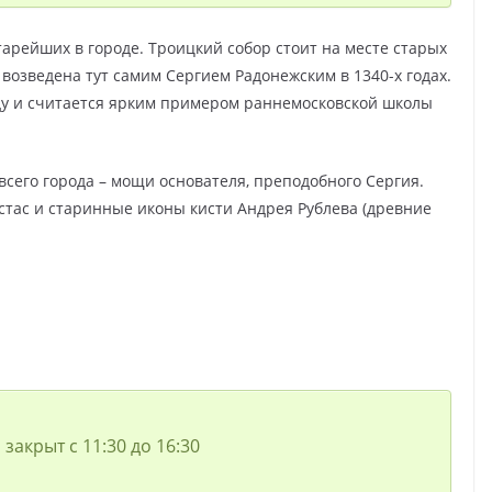
арейших в городе. Троицкий собор стоит на месте старых
возведена тут самим Сергием Радонежским в 1340-х годах.
оду и считается ярким примером раннемосковской школы
сего города – мощи основателя, преподобного Сергия.
стас и старинные иконы кисти Андрея Рублева (древние
закрыт с 11:30 до 16:30