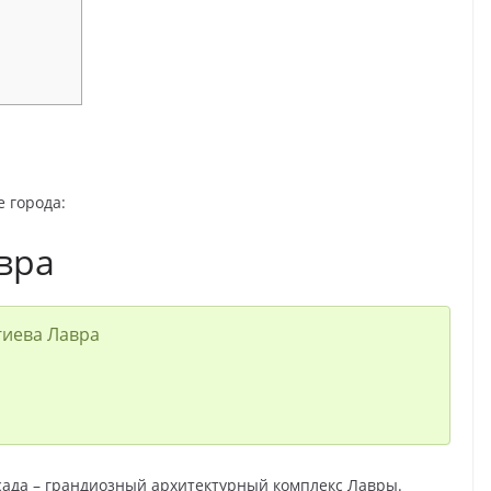
 города:
вра
гиева Лавра
сада – грандиозный архитектурный комплекс Лавры.