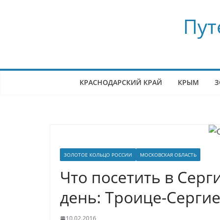
Перейти
Пут
к
содержимому
КРАСНОДАРСКИЙ КРАЙ
КРЫМ
З
ЗОЛОТОЕ КОЛЬЦО РОССИИ
МОСКОВСКАЯ ОБЛАСТЬ
Что посетить в Серг
день: Троице-Сергие
10.02.2016