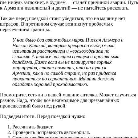
где-нибудь заглохнет, в худшем — станет причиной аварии. Путь
к Армении извилистый и долгий — не пытайтесь рисковать.
Так же перед поездкой стоит убедиться, что на машину нет
штрафов. В противном случае возникнут проблемы с
пересечением границы.
У нас было два автомобиля марки Ниссан Альмера и
Ниссан Кашкай, которые прекрасно выдержали
испытания расстоянием и «восхождением по
скалам». А также палящим солнцем и проливными
дождями. Даже если вы не планируете горных
маршрутов, стоит помнить, что на пути к
Армении, как и по самой стране, не раз придется
прокатиться по серпантинам. Машина должна
обладать хорошей проходимостью.
Посмотрите, есть ли в вашей машине аптечка. Может случиться
разное. Надо, чтобы все необходимое для чрезвычайных
происшествий было под рукой.
Подведем итоги. Перед поездкой нужно:
Рассчитать бюджет.
Проверить исправность автомобиля.
Скачать необходимые приложения, узнать всю возможную