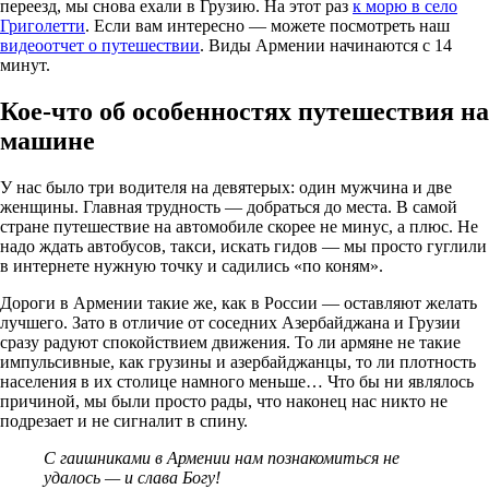
переезд, мы снова ехали в Грузию. На этот раз
к морю в село
Григолетти
. Если вам интересно — можете посмотреть наш
видеоотчет о путешествии
. Виды Армении начинаются с 14
минут.
Кое-что об особенностях путешествия на
машине
У нас было три водителя на девятерых: один мужчина и две
женщины. Главная трудность — добраться до места. В самой
стране путешествие на автомобиле скорее не минус, а плюс. Не
надо ждать автобусов, такси, искать гидов — мы просто гуглили
в интернете нужную точку и садились «по коням».
Дороги в Армении такие же, как в России — оставляют желать
лучшего. Зато в отличие от соседних Азербайджана и Грузии
сразу радуют спокойствием движения. То ли армяне не такие
импульсивные, как грузины и азербайджанцы, то ли плотность
населения в их столице намного меньше… Что бы ни являлось
причиной, мы были просто рады, что наконец нас никто не
подрезает и не сигналит в спину.
С гаишниками в Армении нам познакомиться не
удалось — и слава Богу!