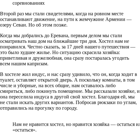
соревнованиях
Второй раз мы стали свидетелями, когда на ровном месте
останавливают движение, на пути к жемчужине Армении —
озеру Севан. Но об этом позже.
Когда мы добрались до Еревана, первым делом мы стали
осматривать наш дом на ближайшие три дня. Хостел нам не
понравился. Честно сказать, за 17 дней нашего путешествия —
это было худшее жилье. Но ситуацию скрасила хозяйка:
приветливая и дружелюбная, она сразу постаралась угодить
всем нашим капризам.
В хостеле жил индус, и нас сразу удивило, что он, когда ходит в
туалет, оставляет открытой дверь. А поскольку комнаты, в том
числе и уборные, на всех общие, нам оставалось либо
смириться, либо покинуть помещение. Мы рассказали хозяйке, и
она переселила индуса в другой свой хостел. Благодаря ей, мы
не стали искать других вариантов. Побросав рюкзаки по углам,
отправились на прогулку по городу.
Нам не нравится хостел, но нравится хозяйка — остаться и
«остаться».