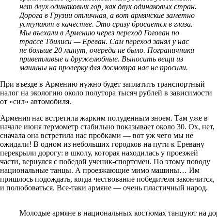
нет двух одинаковых гор, как двух одинаковых стран.
Дорога в Грузии отличная, а вот армянские заметно
уступают в качестве. Это сразу бросается в глаза.
Мы въехали в Армению через переход Гогован по
трассе Тбилиси — Ереван. Сам переход занял у нас
не больше 20 минут, очереди не было. Пограничники
приветливые и дружелюбные. Выносить вещи из
машины на проверку для досмотра нас не просили.
При въезде в Армению нужно будет заплатить транспортный
налог на экологию около полутора тысяч рублей в зависимости
от «сил» автомобиля.
Армения нас встретила жарким полуденным зноем. Там уже в
начале июня термометр стабильно показывает около 30. Ох, нет,
сначала она встретила нас пробками — вот уж чего мы не
ожидали! В одном из небольших городков на пути к Еревану
перекрыли дорогу: в школу, которая находилась у проезжей
части, вернулся с победой ученик-спортсмен. По этому поводу
национальные танцы. А проезжающие мимо машины… Им
пришлось подождать, когда чествование победителя закончится,
и полюбоваться. Все-таки армяне — очень пластичный народ.
Молодые армяне в национальных костюмах танцуют на дор