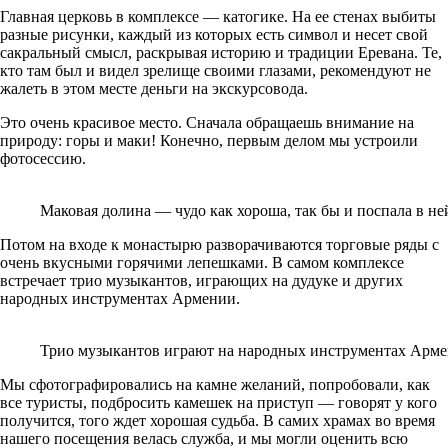
Главная церковь в комплексе — катогике. На ее стенах выбиты
разные рисунки, каждый из которых есть символ и несет свой
сакральный смысл, раскрывая историю и традиции Еревана. Те,
кто там был и видел зрелище своими глазами, рекомендуют не
жалеть в этом месте деньги на экскурсовода.
Это очень красивое место. Сначала обращаешь внимание на
природу: горы и маки! Конечно, первым делом мы устроили
фотосессию.
Маковая долина — чудо как хороша, так бы и поспала в не
Потом на входе к монастырю разворачиваются торговые ряды с
очень вкусными горячими лепешками. В самом комплексе
встречает трио музыкантов, играющих на дудуке и других
народных инструментах Армении.
Трио музыкантов играют на народных инструментах Арм
Мы сфотографировались на камне желаний, попробовали, как
все туристы, подбросить камешек на приступ — говорят у кого
получится, того ждет хорошая судьба. В самих храмах во время
нашего посещения велась служба, и мы могли оценить всю