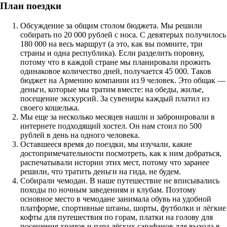
План поездки
Обсуждение за общим столом бюджета. Мы решили
собирать по 20 000 рублей с носа. С девятерых получилось
180 000 на весь маршрут (а это, как вы помните, три
страны и одна республика). Если разделить поровну,
потому что в каждой стране мы планировали прожить
одинаковое количество дней, получается 45 000. Таков
бюджет на Армению компании из 9 человек. Это общак —
деньги, которые мы тратим вместе: на обеды, жилье,
посещение экскурсий. За сувениры каждый платил из
своего кошелька.
Мы еще за несколько месяцев нашли и забронировали в
интернете подходящий хостел. Он нам стоил по 500
рублей в день на одного человека.
Оставшееся время до поездки, мы изучали, какие
достопримечательности посмотреть, как к ним добраться,
распечатывали истории этих мест, потому что заранее
решили, что тратить деньги на гида, не будем.
Собирали чемодан. В наше путешествие не вписывались
походы по ночным заведениям и клубам. Поэтому
основное место в чемодане занимала обувь на удобной
платформе, спортивные штаны, шорты, футболки и лёгкие
кофты для путешествия по горам, платки на голову для
посещения храмов и пара лёгких сарафанов для выхода в