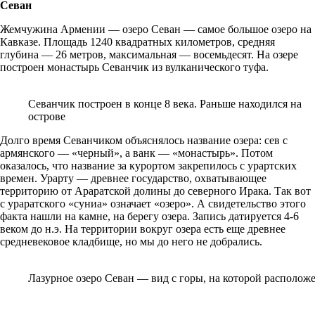
Севан
Жемчужина Армении — озеро Севан — самое большое озеро на
Кавказе. Площадь 1240 квадратных километров, средняя
глубина — 26 метров, максимальная — восемьдесят. На озере
построен монастырь Севанчик из вулканического туфа.
Севанчик построен в конце 8 века. Раньше находился на
острове
Долго время Севанчиком объяснялось название озера: сев с
армянского — «черный», а ванк — «монастырь». Потом
оказалось, что название за курортом закрепилось с урартских
времен. Урарту — древнее государство, охватывающее
территорию от Араратской долины до северного Ирака. Так вот
с ураратского «суниа» означает «озеро». А свидетельство этого
факта нашли на камне, на берегу озера. Запись датируется 4-6
веком до н.э. На территории вокруг озера есть еще древнее
средневековое кладбище, но мы до него не добрались.
Лазурное озеро Севан — вид с горы, на которой располож