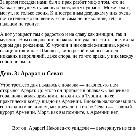
За время поездки нами был в прах разбит миф о том, что на
Кавказе девушку, гуляющую одну, могут украсть. Может быть,
могут, но только своих. К иностранным девушкам у них очень
почтительное отношение. Если сама не позволишь, тебя и
пальцем не тронут.
А вот угощают там с радостью и на славу как женщин, так и
мужчин. Нам совершенно неожиданно удалось стать гостями на
одном дне рождения. 35 мужчин и ни одной женщины, кроме
официанток и нас. Шашлык, вино рекой и много танцев —
никаких неприличий, даже спора, не то что драки, у них между
собой не было.
День 3: Арарат и Севан
Утро третьего дня началось с подарка — наконец-то нам
открылся Арарат. До этого он прятался в облаках. Священная
гора, почитаемая армянами, находится в Турции, но ее
практически всегда видно из Армении. Вдоволь налюбовавшись
ее холодным величием, мы поехали на озеро Севан — главный
курорт Армении. Моря, как вы помните, в Армении нет.
Вот он, Арарат! Наконец-то увидели — вычеркнуть из спи