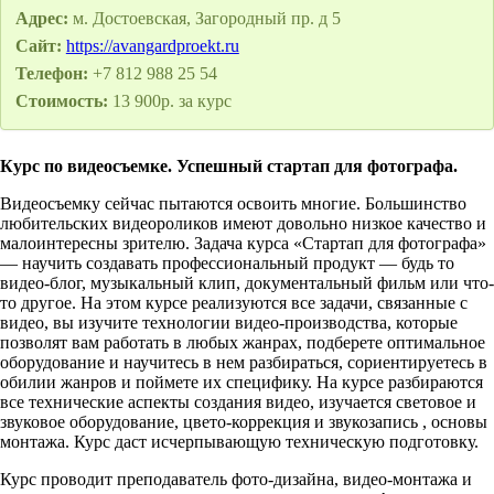
Адрес:
м. Достоевская, Загородный пр. д 5
Сайт:
https://avangardproekt.ru
Телефон:
+7 812 988 25 54
Стоимость:
13 900р. за курс
Курс по видеосъемке. Успешный стартап для фотографа.
Видеосъемку сейчас пытаются освоить многие. Большинство
любительских видеороликов имеют довольно низкое качество и
малоинтересны зрителю. Задача курса «Стартап для фотографа»
— научить создавать профессиональный продукт — будь то
видео-блог, музыкальный клип, документальный фильм или что-
то другое. На этом курсе реализуются все задачи, связанные с
видео, вы изучите технологии видео-производства, которые
позволят вам работать в любых жанрах, подберете оптимальное
оборудование и научитесь в нем разбираться, cориентируетесь в
обилии жанров и поймете их специфику. На курсе разбираются
все технические аспекты создания видео, изучается световое и
звуковое оборудование, цвето-коррекция и звукозапись , основы
монтажа. Курс даст исчерпывающую техническую подготовку.
Курс проводит преподаватель фото-дизайна, видео-монтажа и