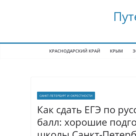
Перейти
Пут
к
содержимому
КРАСНОДАРСКИЙ КРАЙ
КРЫМ
З
САНКТ-ПЕТЕРБУРГ И ОКРЕСТНОСТИ
Как сдать ЕГЭ по ру
балл: хорошие подг
школы Санкт-Петерб