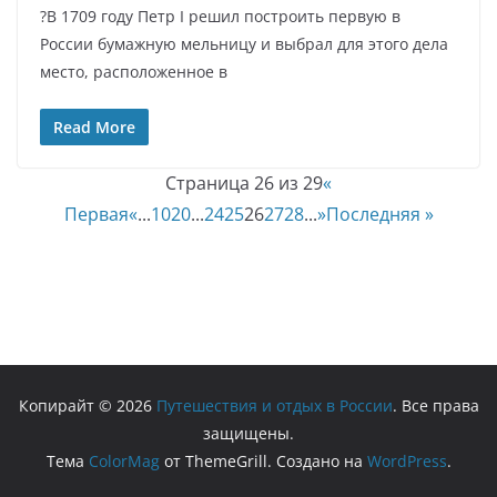
?В 1709 году Петр I решил построить первую в
России бумажную мельницу и выбрал для этого дела
место, расположенное в
Read More
Страница 26 из 29
«
Первая
«
...
10
20
...
24
25
26
27
28
...
»
Последняя »
Копирайт © 2026
Путешествия и отдых в России
. Все права
защищены.
Тема
ColorMag
от ThemeGrill. Создано на
WordPress
.