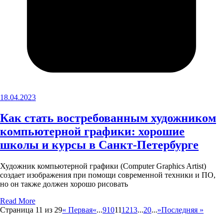
18.04.2023
Как стать востребованным художником
компьютерной графики: хорошие
школы и курсы в Санкт-Петербурге
Художник компьютерной графики (Computer Graphics Artist)
создает изображения при помощи современной техники и ПО,
но он также должен хорошо рисовать
Read More
Страница 11 из 29
« Первая
«
...
9
10
11
12
13
...
20
...
»
Последняя »