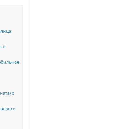
олица
ь в
обильная
ната) с
авловск