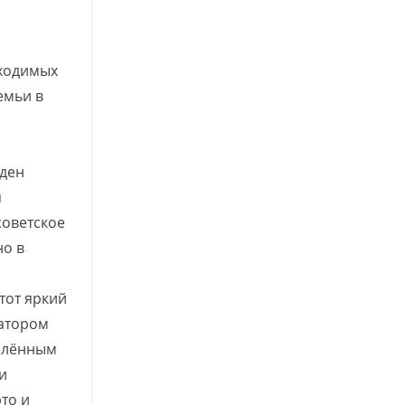
ходимых
емьи в
еден
я
советское
но в
тот яркий
атором
делённым
и
то и