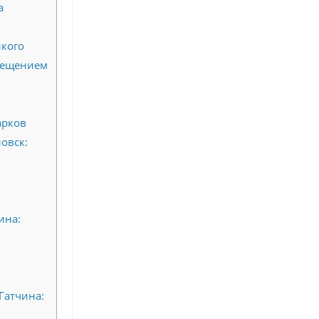
а
икого
осещением
арков
овск:
ина:
Гатчина: