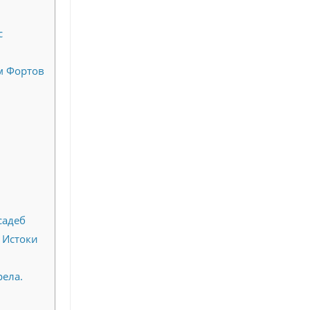
с
ом Фортов
садеб
 Истоки
рела.