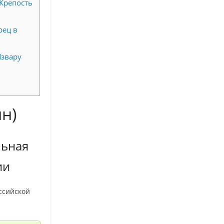
Крепость
рец в
Извару
н)
льная
ии