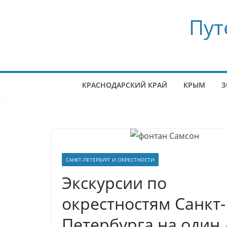
Перейти
Пут
к
содержимому
КРАСНОДАРСКИЙ КРАЙ
КРЫМ
З
САНКТ-ПЕТЕРБУРГ И ОКРЕСТНОСТИ
Экскурсии по
окрестностям Санкт-
Петербурга на один