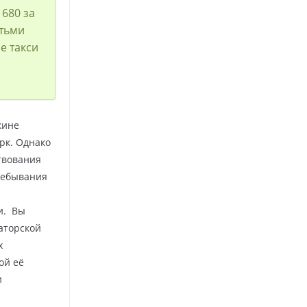
1680 за
етьми
е такси
кине
рк. Однако
ствования
ребывания
и. Вы
аторской
х
ой её
и