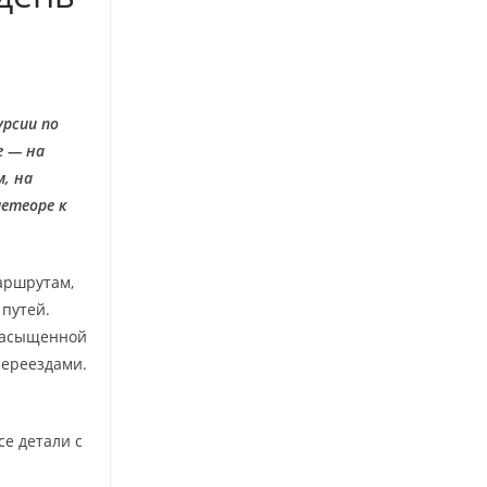
рсии по
е — на
м, на
етеоре к
аршрутам,
 путей.
 насыщенной
переездами.
се детали с