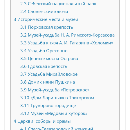
2.3
Себежский национальный парк
2.4
Словенские ключи
3
Исторические места и музеи
3.1
Порховская крепость
3.2
Музей-усадьба Н. А. Римского-Корсакова
3.3
Усадьба князя А. И. Гагарина «Холомки»
3.4
Усадьба Ореховно
3.5
Цепные мосты Острова
3.6
Гдовская крепость
3.7
Усадьба Михайловское
3.8
Домик няни Пушкина
3.9
Музей-усадьба «Петровское»
3.10
«Дом Лариных» в Тригорском
3.11
Труворово городище
3.12
Музей «Медовый хуторок»
4
Церкви, соборы и храмы
4.1
Спасо-Елеазаровский женский