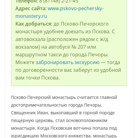
Телефон:
8 (81148) 2-21-45
Адрес сайта:
www.pskovo-pechersky-
monastery.ru
Как добраться:
до Псково-Печорского
монастыря удобнее доехать из Пскова. С
автовокзала (расположен рядом с ж/д
вокзалом) на автобусе № 207 или
маршрутном такси до города Печоры.
Можете
забронировать экскурсию
— тогда
по договоренности вас заберут из удобной
вам точки Пскова.
Псково-Печерский монастырь считается главной
достопримечательностью города Печоры.
Священник Иван, выкопавший в горной породе
пещерную церковь, стал основоположником
монастыря. Когда Псковская вотчина попала под
юрисдикцию Московского княжества, монастырь