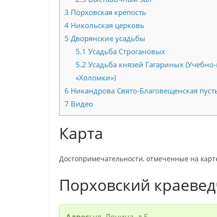
3
Порховская крепость
4
Никольская церковь
5
Дворянские усадьбы
5.1
Усадьба Строгановых
5.2
Усадьба князей Гагариных (Учебно-
«Холомки»)
6
Никандрова Свято-Благовещенская пус
7
Видео
Карта
Достопримечательности, отмеченные на карте
Порховский краевед
Адрес:
ул. Ленина, д.5.