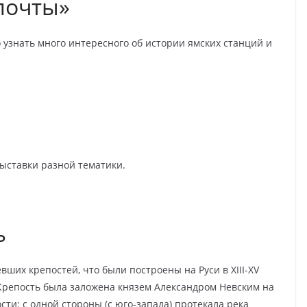
почты»
 узнать много интересного об истории ямских станций и
ыставки разной тематики.
ь
вших крепостей, что были построены на Руси в XIII-XV
Крепость была заложена князем Александром Невским на
ти: с одной стороны (с юго-запада) протекала река