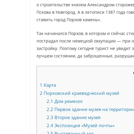
о строительстве князем Александром стороже
Пскова в Новгород. А в летописи 1387 года го
ставить город Порхов камень».
Так начинался Порхов, в котором и сейчас ст
пострадал после немецкой оккупации — при 
застройку. Поэтому сегодня турист не увидит 
лучшем состоянии, да заброшенные, разрушаю
1
Карта
2
Порховский краеведческий музей
2.1
Дом ремесел
2.2
Первое здание музея на территори
2.3
Второе здание музея
2.4
Экспозиция «Музей почты»
2.5
Выставочный зал