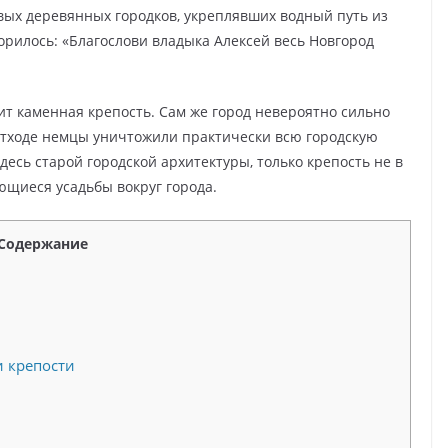
вых деревянных городков, укреплявших водный путь из
ворилось: «Благослови владыка Алексей весь Новгород
оит каменная крепость. Сам же город невероятно сильно
отходе немцы уничтожили практически всю городскую
здесь старой городской архитектуры, только крепость не в
щиеся усадьбы вокруг города.
Содержание
и крепости