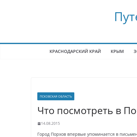
Перейти
Пут
к
содержимому
КРАСНОДАРСКИЙ КРАЙ
КРЫМ
З
ПСКОВСКАЯ ОБЛАСТЬ
Что посмотреть в По
14.08.2015
Город Порхов впервые упоминается в письмен