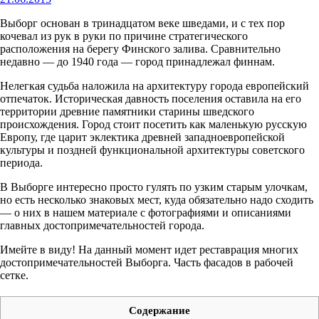
Выборг основан в тринадцатом веке шведами, и с тех пор
кочевал из рук в руки по причине стратегического
расположения на берегу Финского залива. Сравнительно
недавно — до 1940 года — город принадлежал финнам.
Нелегкая судьба наложила на архитектуру города европейский
отпечаток. Историческая давность поселения оставила на его
территории древние памятники старины шведского
происхождения. Город стоит посетить как маленькую русскую
Европу, где царит эклектика древней западноевропейской
культуры и поздней функциональной архитектуры советского
периода.
В Выборге интересно просто гулять по узким старым улочкам,
но есть несколько знаковых мест, куда обязательно надо сходить
— о них в нашем материале с фотографиями и описаниями
главных достопримечательностей города.
Имейте в виду! На данный момент идет реставрация многих
достопримечательностей Выборга. Часть фасадов в рабочей
сетке.
Содержание