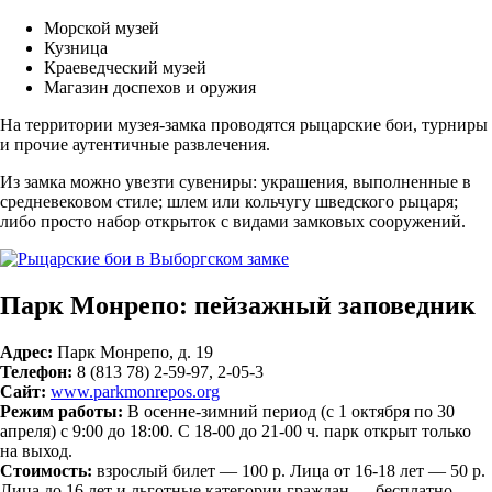
Морской музей
Кузница
Краеведческий музей
Магазин доспехов и оружия
На территории музея-замка проводятся рыцарские бои, турниры
и прочие аутентичные развлечения.
Из замка можно увезти сувениры: украшения, выполненные в
средневековом стиле; шлем или кольчугу шведского рыцаря;
либо просто набор открыток с видами замковых сооружений.
Парк Монрепо: пейзажный заповедник
Адрес:
Парк Монрепо, д. 19
Телефон:
8 (813 78) 2-59-97, 2-05-3
Сайт:
www.parkmonrepos.org
Режим работы:
В осенне-зимний период (с 1 октября по 30
апреля) с 9:00 до 18:00. С 18-00 до 21-00 ч. парк открыт только
на выход.
Стоимость:
взрослый билет — 100 р. Лица от 16-18 лет — 50 р.
Лица до 16 лет и льготные категории граждан — бесплатно.