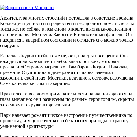
Архитектура многих строений пострадала в советские времена.
Коллекция ценностей и редкостей из усадебного дома вывезена
тогда же, но сейчас в нем снова открыта выставка-экспозиция
истории парка Монрепо. Закрыт и Библиотечный флигель. Он
находится в аварийном состоянии и оглядеть его можно только
снаружи.
Капелла Людвигштейн тоже недоступна для посещения. Она
находится на возвышении небольшого острова, который
прозвали «Островом мертвых». Там барон Людвиг Николаи,
преемник Ступишина в деле развития парка, завещал
захоронить свой прах. Мостики, ведущие к острову, разрушены.
Сама капелла выглядит аварийно.
Практически все достопримечательности парка попадаются на
глаза внезапно: они разнесены по разным территориям, скрыты
за камнями, окружены деревьями.
Парк навевает романтическое настроение путешественника по
прошлому, изящно сочетая в себе красоту природы и красоту
уединенной архитектуры.
Сувениры на территории парка продаются незамысловатые: