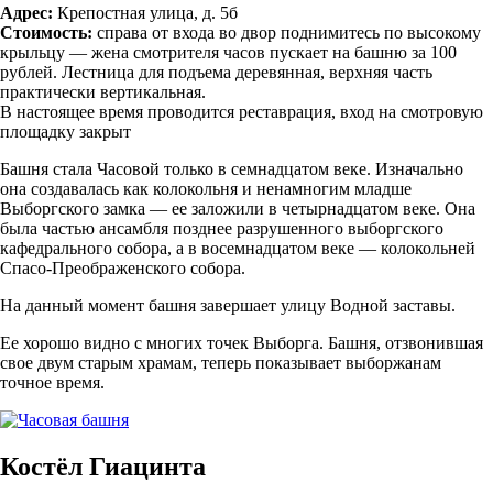
Адрес:
Крепостная улица, д. 5б
Стоимость:
справа от входа во двор поднимитесь по высокому
крыльцу — жена смотрителя часов пускает на башню за 100
рублей. Лестница для подъема деревянная, верхняя часть
практически вертикальная.
В настоящее время проводится реставрация, вход на смотровую
площадку закрыт
Башня стала Часовой только в семнадцатом веке. Изначально
она создавалась как колокольня и ненамногим младше
Выборгского замка — ее заложили в четырнадцатом веке. Она
была частью ансамбля позднее разрушенного выборгского
кафедрального собора, а в восемнадцатом веке — колокольней
Спасо-Преображенского собора.
На данный момент башня завершает улицу Водной заставы.
Ее хорошо видно с многих точек Выборга. Башня, отзвонившая
свое двум старым храмам, теперь показывает выборжанам
точное время.
Костёл Гиацинта