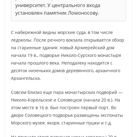
университет. У центрального входа
установлен памятник Ломоносову.
С набережной видны морские суда, в том числе
ледоколы. После речного вокзала открывается обзор
на старинные здания: новый Архиерейский дом
начала 19 в., подворье Николо-Сурского монастыря
начала прошлого века. Неподалеку находится с
десяток низеньких домов деревянного, архаичного
Архангельска.
Совсем близко еще пара монастырских подворий —
Николо-Корельское и Соловецкое (начала 20 в.). На
этом месте в 16 в. был построен первый порт. Во
дворе Соловецкого подворья размещены экспонаты
Морского музея: якоря, старинные пушки и т.д.
На причале стоит парусная шхуна середины 20 в.