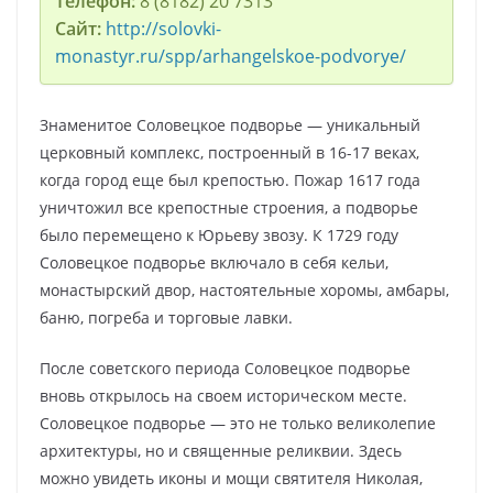
Телефон:
8 (8182) 20 7313
Сайт:
http://solovki-
monastyr.ru/spp/arhangelskoe-podvorye/
Знаменитое Соловецкое подворье — уникальный
церковный комплекс, построенный в 16-17 веках,
когда город еще был крепостью. Пожар 1617 года
уничтожил все крепостные строения, а подворье
было перемещено к Юрьеву звозу. К 1729 году
Соловецкое подворье включало в себя кельи,
монастырский двор, настоятельные хоромы, амбары,
баню, погреба и торговые лавки.
После советского периода Соловецкое подворье
вновь открылось на своем историческом месте.
Соловецкое подворье — это не только великолепие
архитектуры, но и священные реликвии. Здесь
можно увидеть иконы и мощи святителя Николая,