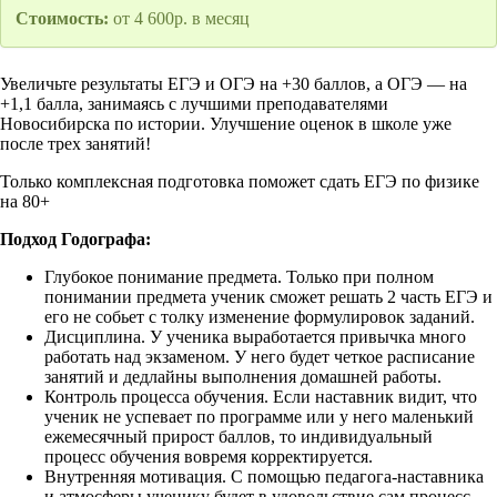
Стоимость:
от 4 600р. в месяц
Увеличьте результаты ЕГЭ и ОГЭ на +30 баллов, а ОГЭ — на
+1,1 балла, занимаясь с лучшими преподавателями
Новосибирска по истории. Улучшение оценок в школе уже
после трех занятий!
Только комплексная подготовка поможет сдать ЕГЭ по физике
на 80+
Подход Годографа:
Глубокое понимание предмета. Только при полном
понимании предмета ученик сможет решать 2 часть ЕГЭ и
его не собьет с толку изменение формулировок заданий.
Дисциплина. У ученика выработается привычка много
работать над экзаменом. У него будет четкое расписание
занятий и дедлайны выполнения домашней работы.
Контроль процесса обучения. Если наставник видит, что
ученик не успевает по программе или у него маленький
ежемесячный прирост баллов, то индивидуальный
процесс обучения вовремя корректируется.
Внутренняя мотивация. С помощью педагога-наставника
и атмосферы ученику будет в удовольствие сам процесс