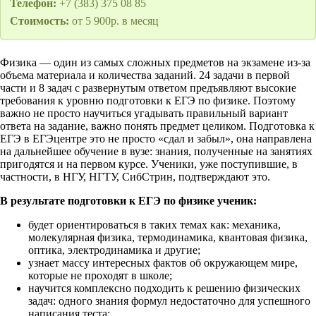
Телефон:
+7 (383) 375 08 85
Стоимость:
от 5 900р. в месяц
Физика — один из самых сложных предметов на экзамене из-за
объема материала и количества заданий. 24 задачи в первой
части и 8 задач с развернутым ответом предъявляют высокие
требования к уровню подготовки к ЕГЭ по физике. Поэтому
важно не просто научиться угадывать правильный вариант
ответа на задание, важно понять предмет целиком. Подготовка к
ЕГЭ в ЕГЭцентре это не просто «сдал и забыл», она направлена
на дальнейшее обучение в вузе: знания, полученные на занятиях
пригодятся и на первом курсе. Ученики, уже поступившие, в
частности, в НГУ, НГТУ, СибСтрин, подтверждают это.
В результате подготовки к ЕГЭ по физике ученик:
будет ориентироваться в таких темах как: механика,
молекулярная физика, термодинамика, квантовая физика,
оптика, электродинамика и другие;
узнает массу интересных фактов об окружающем мире,
которые не проходят в школе;
научится комплексно подходить к решению физических
задач: одного знания формул недостаточно для успешного
написания теста;