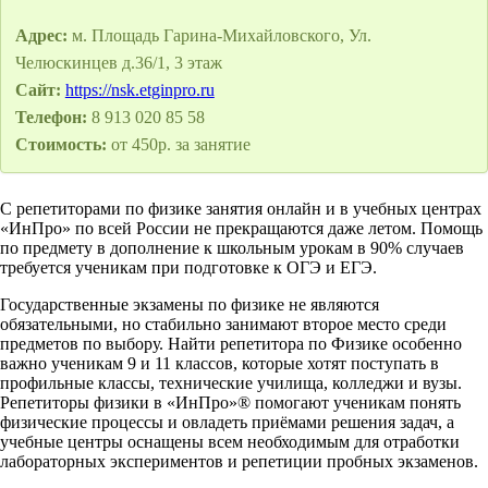
Адрес:
м. Площадь Гарина-Михайловского, Ул.
Челюскинцев д.36/1, 3 этаж
Сайт:
https://nsk.etginpro.ru
Телефон:
8 913 020 85 58
Стоимость:
от 450р. за занятие
С репетиторами по физике занятия онлайн и в учебных центрах
«ИнПро» по всей России не прекращаются даже летом. Помощь
по предмету в дополнение к школьным урокам в 90% случаев
требуется ученикам при подготовке к ОГЭ и ЕГЭ.
Государственные экзамены по физике не являются
обязательными, но стабильно занимают второе место среди
предметов по выбору. Найти репетитора по Физике особенно
важно ученикам 9 и 11 классов, которые хотят поступать в
профильные классы, технические училища, колледжи и вузы.
Репетиторы физики в «ИнПро»® помогают ученикам понять
физические процессы и овладеть приёмами решения задач, а
учебные центры оснащены всем необходимым для отработки
лабораторных экспериментов и репетиции пробных экзаменов.