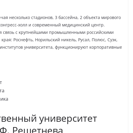
чая несколько стадионов, 3 бассейна, 2 объекта мирового
конгресс-холл и современный медицинский центр.
ая связь с крупнейшими промышленными российскими
рая: Роснефть, Норильский никель, Русал, Полюс, Суэк,
о институтов университета, функционируют корпоративные
т
та
ника
твенный университет
Ф. Решетнева