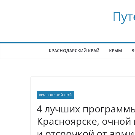
Перейти
Пут
к
содержимому
КРАСНОДАРСКИЙ КРАЙ
КРЫМ
З
КРАСНОЯРСКИЙ КРАЙ
4 лучших программы
Красноярске, очной 
и отсрочкой от арми