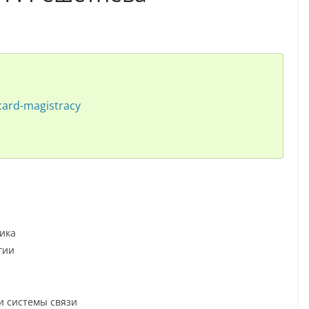
-card-magistracy
ика
гии
и системы связи