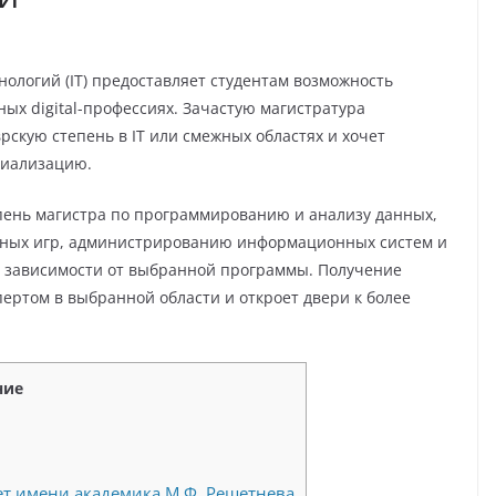
ологий (IT) предоставляет студентам возможность
ных digital-профессиях. Зачастую магистратура
рскую степень в IT или смежных областях и хочет
циализацию.
пень магистра по программированию и анализу данных,
ных игр, администрированию информационных систем и
т в зависимости от выбранной программы. Получение
пертом в выбранной области и откроет двери к более
ние
т имени академика М.Ф. Решетнева