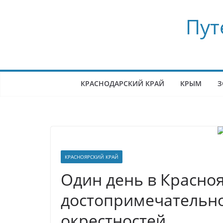
Перейти
Пут
к
содержимому
КРАСНОДАРСКИЙ КРАЙ
КРЫМ
З
КРАСНОЯРСКИЙ КРАЙ
Один день в Красноя
достопримечательно
окрестностей