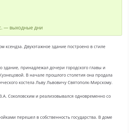
-вс. — выходные дни
м ксендза. Двухэтажное здание построено в стиле
но здание, принадлежал дочери городского главы и
узнецовой. В начале прошлого столетия она продала
ического костела Льву Львовичу Святополк-Мирскому.
В.А. Соколовским и реализовывался одновременно со
тройками перешел в собственность государства. В доме