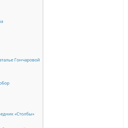
ла
аталье Гончаровой
обор
едник «Столбы»