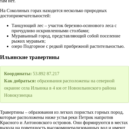
там нет.
На Соколиных горах находится несколько природных
достопримечательностей:
Танцующий лес – участок березово-осинового леса с
причудливо искривленными столбами;
Муравьиный город, представляющий собой поселение
рыжих муравьев;
озеро Подгорное с редкой прибрежной растительностью.
Ильинские травертины
Координаты:
53.892 87.217
Как добраться:
образования расположены на северной
окраине села Ильинка в 4 км от Новоильинского района
Новокузнецка
Травертины – образования из легких пористых горных пород,
которые расположены ниже устья реки Петрик напротив
Красного и Антоновского островов. Они формируются в местах
выхода на поверхность высокоминерализованных вод и имеют