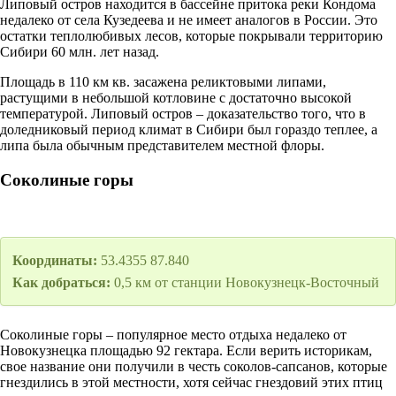
Липовый остров находится в бассейне притока реки Кондома
недалеко от села Кузедеева и не имеет аналогов в России. Это
остатки теплолюбивых лесов, которые покрывали территорию
Сибири 60 млн. лет назад.
Площадь в 110 км кв. засажена реликтовыми липами,
растущими в небольшой котловине с достаточно высокой
температурой. Липовый остров – доказательство того, что в
доледниковый период климат в Сибири был гораздо теплее, а
липа была обычным представителем местной флоры.
Соколиные горы
Координаты:
53.4355 87.840
Как добраться:
0,5 км от станции Новокузнецк-Восточный
Соколиные горы – популярное место отдыха недалеко от
Новокузнецка площадью 92 гектара. Если верить историкам,
свое название они получили в честь соколов-сапсанов, которые
гнездились в этой местности, хотя сейчас гнездовий этих птиц