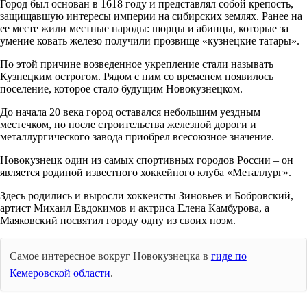
Город был основан в 1618 году и представлял собой крепость,
защищавшую интересы империи на сибирских землях. Ранее на
ее месте жили местные народы: шорцы и абинцы, которые за
умение ковать железо получили прозвище «кузнецкие татары».
По этой причине возведенное укрепление стали называть
Кузнецким острогом. Рядом с ним со временем появилось
поселение, которое стало будущим Новокузнецком.
До начала 20 века город оставался небольшим уездным
местечком, но после строительства железной дороги и
металлургического завода приобрел всесоюзное значение.
Новокузнецк один из самых спортивных городов России – он
является родиной известного хоккейного клуба «Металлург».
Здесь родились и выросли хоккеисты Зиновьев и Бобровский,
артист Михаил Евдокимов и актриса Елена Камбурова, а
Маяковский посвятил городу одну из своих поэм.
Самое интересное вокруг Новокузнецка в
гиде по
Кемеровской области
.