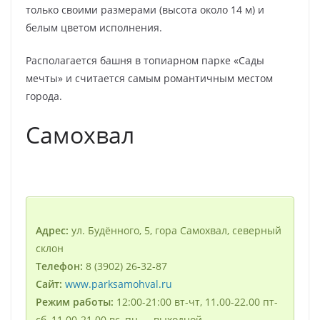
только своими размерами (высота около 14 м) и
белым цветом исполнения.
Располагается башня в топиарном пaрке «Сaды
мeчты» и считается самым романтичным местом
города.
Сaмохвал
Адрес:
ул. Будённого, 5, гора Сaмохвал, северный
склон
Телефон:
8 (3902) 26‑32-87
Сайт:
www.parksamohval.ru
Рeжим рaботы:
12:00-21:00 вт-чт, 11.00-22.00 пт-
сб, 11.00-21.00 вс, пн — выходной