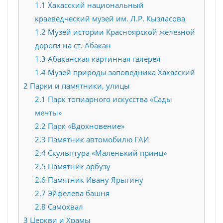
1.1
Хакасский национальный
краеведческий музей им. Л.Р. Кызлаcова
1.2
Музей истории Красноярской железной
дороги на ст. Абакан
1.3
Абаканская картинная галерея
1.4
Музей природы заповедника Хакасский
2
Пaрки и памятники, улицы
2.1
Пaрк топиарного искусства «Сады
мечты»
2.2
Парк «Вдохновение»
2.3
Памятник автомобилю ГАИ
2.4
Скульптура «Маленький принц»
2.5
Памятник арбузу
2.6
Памятник Ивану Ярыгину
2.7
Эйфелева башня
2.8
Сaмохвал
3
Церкви и Храмы