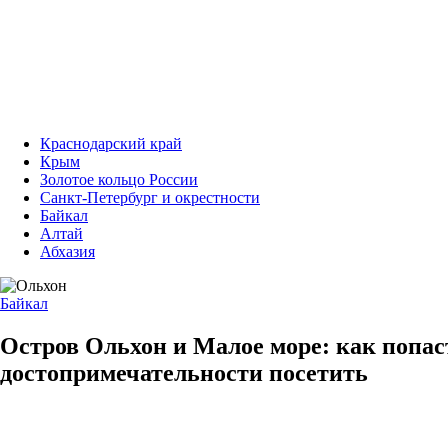
Краснодарский край
Крым
Золотое кольцо России
Санкт-Петербург и окрестности
Байкал
Алтай
Абхазия
Байкал
Остров Ольхон и Малое море: как попаст
достопримечательности посетить