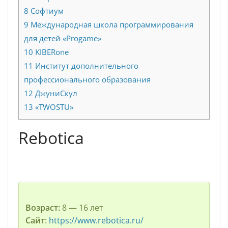
8
Софтиум
9
Международная школа программирования
для детей «Progame»
10
KIBERone
11
Институт дополнительного
профессионального образования
12
ДжуниСкул
13
«TWOSTU»
Rebotica
Возраст:
8 — 16 лет
Сайт
:
https://www.rebotica.ru/