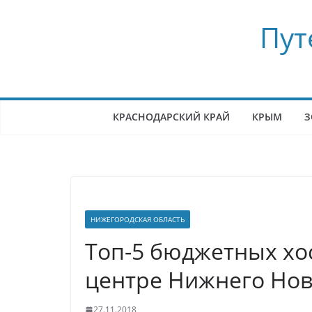
Перейти
Пут
к
содержимому
КРАСНОДАРСКИЙ КРАЙ
КРЫМ
З
НИЖЕГОРОДСКАЯ ОБЛАСТЬ
Топ-5 бюджетных хо
центре Нижнего Но
27.11.2018