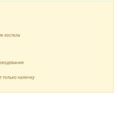
е хостела
ереодевания
т только наличку