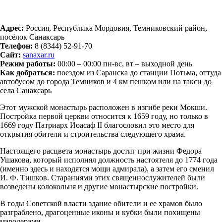
Адрес:
Россия, Республика Мордовия, Темниковский район,
посёлок Санаксарь
Телефон:
8 (8344) 52-91-70
Сайт:
sanaxar.ru
Режим работы:
00:00 – 00:00 пн-вс, вт – выходной день
Как добраться:
поездом из Саранска до станции Потьма, оттуда
автобусом до города Темников и 4 км пешком или на такси до
села Санаксарь
Этот мужской монастырь расположен в изгибе реки Мокши.
Постройка первой церкви относится к 1659 году, но только в
1669 году Патриарх Иоасаф II благословил это место для
открытия обители и строительства следующего храма.
Настоящего расцвета монастырь достиг при жизни Федора
Ушакова, который исполнял должность настоятеля до 1774 года
(именно здесь и находятся мощи адмирала), а затем его сменил
И. Ф. Тишков. Стараниями этих священнослужителей были
возведены колокольня и другие монастырские постройки.
В годы Советской власти здание обители и ее храмов было
разграблено, драгоценные иконы и кубки были похищены
мародерами.