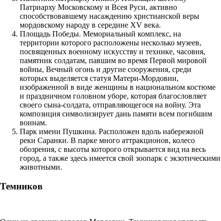
Патриарху Московскому и Всея Руси, активно
способствовавшему насаждению христианской веры
мордовскому народу в середине XV века.
Площадь Победы. Мемориальный комплекс, на
территории которого расположены несколько музеев,
посвященных военному искусству и технике, часовня,
памятник солдатам, павшим во время Первой мировой
войны, Вечный огонь и другие сооружения, среди
которых выделяется статуя Матери-Мордовии,
изображенной в виде женщины в национальном костюме
и праздничном головном уборе, которая благословляет
своего сына-солдата, отправляющегося на войну. Эта
композиция символизирует дань памяти всем погибшим
воинам.
Парк имени Пушкина. Расположен вдоль набережной
реки Саранки. В парке много аттракционов, колесо
обозрения, с высоты которого открывается вид на весь
город, а также здесь имеется свой зоопарк с экзотическими
животными.
Темников