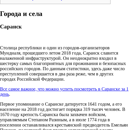
Города и села
Саранск
Столица республики и один из городов-организаторов
Мундиаля, прошедшего летом 2018 года, Саранск славится
налаженной инфраструктурой. Он неоднократно входил в
шестерку самых благоприятных для проживания и безопасных
российских городов. По данным статистики, здесь даже число
преступлений совершается в два раза реже, чем в других
городах Российской Федерации.
Все самое важное, что можно успеть посмотреть в Саранске за 1
день
.
Первое упоминание о Саранске датируется 1641 годом, а его
население на 2018 год достигает порядка 319 тысяч человек. В
1670 году крепость Саранска была захвачен войском,
управляемым Степаном Разиным, а в июле 1774 года в
поселении останавливался крестьянский предводитель Емельян