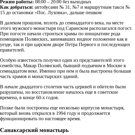
Режим работы:
08:00 – 20:00 без выходных
Как добраться:
автобусами № 31, №7 и маршрутным такси №
15 до остановки «Пос. Луховка», дальше пешком
В далеком прошлом, вплоть до семнадцатого века, на месте
этого мужского монастыря под Саранском располагался погост.
При погосте начали строиться храмы по инициативе рода
помещиков Полянских, занимавших видное положение как в
уезде, так и при царском дворе Петра Первого и последующих
правителей.
Особую известность получил один из представителей этого
семейства, Макар Полянский, бывший подъячим в Москве в
семнадцатом веке. Именно при нем и была выстроена большая
часть храмов и монастырских зданий.
В начале двадцатого столетия часть церквей и обители были
разрушены, но восстановление началось еще в советские
времена, в конце 60-х годов.
Позже были построены еще несколько корпусов монастыря,
который вновь открылся в 1994 году и продолжается
функционировать по настоящее время.
Санаксарский монастырь