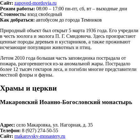
Сайт:
zapoved-mordovia.ru
Режим работы:
08:00 – 17:00 пн-пт, сб, вт – выходные дни
Стоимость:
вход свободный
Как добраться:
автобусом до города Темников
Природный объект был открыт 5 марта 1936 года. Его учредили
в честь зоолога и эколога П. Г. Смидовича. Здесь произрастают
ценные породы деревьев и кустарников, а также проживают
исчезающие популяции животных и птиц.
Летом 2010 года большая часть заповедника пострадала от
пожара, разгоревшегося из-за аномальной жары. Пострадало
более 12 тысяч гектаров леса, и погибли многие представители
местной флоры и фауны.
Храмы и церкви
Макаровский Иоанно-Богословский монастырь
Адрес:
село Макаровка, ул. Нагорная, д. 35
Телефон:
8 (927) 274‑50-55
Сайт:
makarovsky-monastery.ru