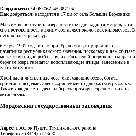
Координаты:
54.063067, 45.887104
Как добраться:
находится в 17 км от села Большие Березники
Максимально глубина озера достигает двенадцати метров, зато
его протяженность в длину составляет около трех километров. В
него впадает река Сура.
6 марта 1983 года озеро приобрело статус природного
памятника республиканского значения, поскольку в нем обитает
множество видов рыб и других обитателей подводного мира; по
берегам озера гнездятся водоплавающие птицы, занесенные в
Красную Книгу.
Хвойные и лиственные леса, окружающие озеро, богаты
грибами и ягодами. Здесь хорошее место для охоты и рыбалки.
Также каждое лето здесь на берегу проходят соревнования по
автогонкам.
Мордовский государственный заповедник
Адрес:
поселок Пушта Темниковского района
Телефон:
8 (8344) 52‑96-35