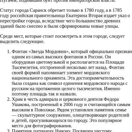
Пугачев, поднявший бунт против императорской власти.
Статус города Саранск обретает только в 1780 году, а в 1785
году российская правительница Екатерина Вторая издает указ о
перестройке города, вследствие чего большинство древних
зданий было снесено и были сформированы новые улицы.
Среди мест, которые стоит посмотреть в этом городе, следует
выделить следующие.
Фонтан «Звезда Мордовии», который официально признан
одним из самых высоких фонтанов в России. Он
оборудован цветомузыкой и располагается на Площади
Тысячелетия, отстроенной несколько лет назад. Фонтан
своей формой напоминает элемент мордовского
национального орнамента. Эта достопримечательность
была создана как символ единения мордовского народа с
русским на протяжении целого тысячелетия. Именно
поэтому площадь так и назвали.
Храм в честь адмирала и церковного деятеля Федора
Ушакова, построенный в 2006 году и считающийся самым
высоким в Поволжье. Рядом установлен памятник семье
— скульптурное сооружение, олицетворяющее родителей
и детей, прогуливающихся по городу. Это популярное
место для фотографирования.
Памятник патриарху Никону. Посвящен шестому