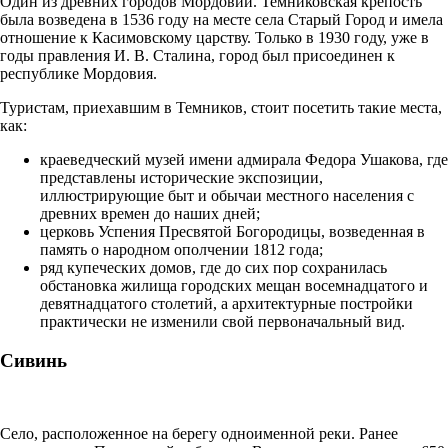
Один из древних городов Мордовии. Темниковская крепость
была возведена в 1536 году на месте села Старый Город и имела
отношение к Касимовскому царству. Только в 1930 году, уже в
годы правления И. В. Сталина, город был присоединен к
республике Мордовия.
Туристам, приехавшим в Темников, стоит посетить такие места,
как:
краеведческий музей имени адмирала Федора Ушакова, где
представлены исторические экспозиции,
иллюстрирующие быт и обычаи местного населения с
древних времен до наших дней;
церковь Успения Пресвятой Богородицы, возведенная в
память о народном ополчении 1812 года;
ряд купеческих домов, где до сих пор сохранилась
обстановка жилища городских мещан восемнадцатого и
девятнадцатого столетий, а архитектурные постройки
практически не изменили свой первоначальный вид.
Сивинь
Село, расположенное на берегу одноименной реки. Ранее