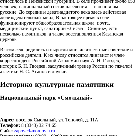
относилось к Пензенской губернии. В селе проживает около 650
человек, национальный состав населения — в основном
русские. До середины девятнадцатого века здесь действовал
железоделательный завод. В настоящее время в селе
функционируют общеобразовательная школа, почта,
медицинский пункт, санаторий «Лисма—Сивинь», есть
несколько памятников, а также восстановленная Казанская
церковь.
В этом селе родились и выросли многие известные советские и
российские деятели. К их числу относятся лингвист и член-
корреспондент Российской Академии наук А. Н. Гвоздев,
историк Б. Н. Гвоздев, заслуженный тренер России по тяжелой
атлетике Н. С. Агапов и другие.
Историко-культурные памятники
Национальный парк «Смольный»
Адрес:
поселок Смольный, ул. Тополей, д. 11А
Телефон:
8 (8343) 32‑74-65
Сайт:
zapoved-mordovia.ru